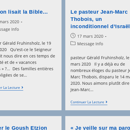
 on lisait la Bible…
Le pasteur Jean-Marc
Thobois, un
mars 2020
inconditionnel d’Israë
hed:
sage Info
y:
Post
17 mars 2020
published:
r Gérald Fruhinsholz, le 19
Post
Message Info
020 Qu'est-ce le Seigneur
category:
it nous dire en ces temps de
pasteur Gérald Fruhinsholz, le
té et de « vacances
mars 2020 Il y a déjà eu de
 » ?... Des familles entières
nombreux éloges du pasteur J
bligées de se…
Marc Thobois, disparu le 14 m
2020. Nous aimons plutôt dir
Et
r La Lecture
Jean-Marc…
Si
On
Lisait
Le
Continuer La Lecture
La
Pasteur
Bible…
Jean-
Marc
Thobois,
Un
er le Goush Etzion
« Je veille sur ma paro
Inconditionn