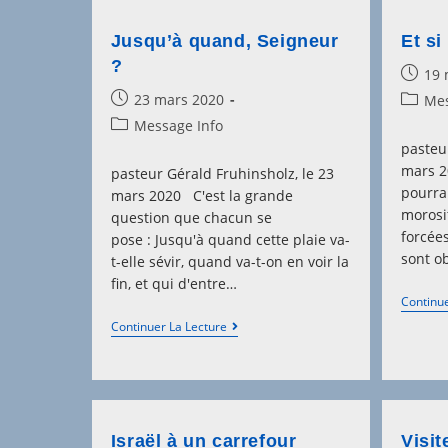
Jusqu’à quand, Seigneur
Et si
?
Post
19 
publis
Post
23 mars 2020
Post
Mes
published:
categor
Post
Message Info
category:
pasteu
mars 2
pasteur Gérald Fruhinsholz, le 23
pourra
mars 2020 C'est la grande
morosi
question que chacun se
forcées
pose : Jusqu'à quand cette plaie va-
sont o
t-elle sévir, quand va-t-on en voir la
fin, et qui d'entre…
Continue
Jusqu’à
Continuer La Lecture
Quand,
Seigneur
?
Israël à un carrefour
Visit