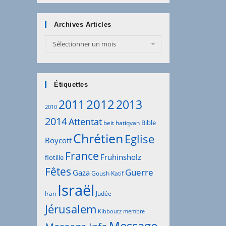
Archives Articles
Archives
Sélectionner un mois
Articles
Étiquettes
2012
2011
2013
2010
2014
Attentat
Bible
beit hatiqvah
Chrétien
Eglise
Boycott
France
Fruhinsholz
flotille
Fêtes
Guerre
Gaza
Goush Katif
Israël
Iran
Judée
Jérusalem
Kibboutz
membre