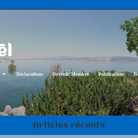
ël
…
Déclarations
Devenir Membre
Publications
B
Articles récents