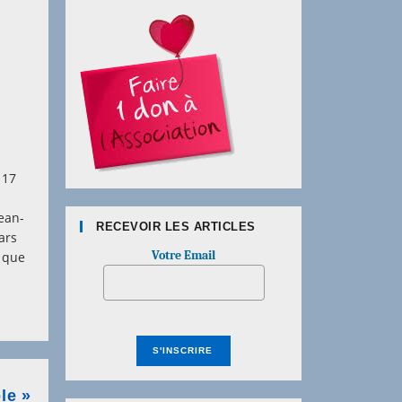
l
 17
ean-
RECEVOIR LES ARTICLES
ars
Votre Email
e que
le »
el