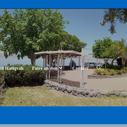
eit Hatiqvah
Faire un don
Contact