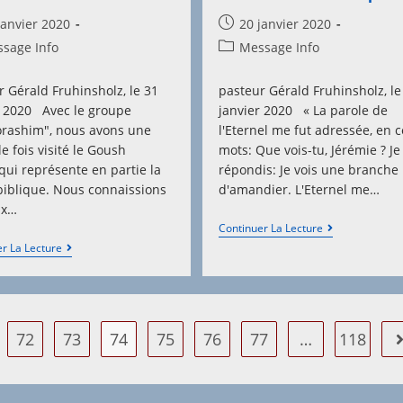
D’Israël
Post
janvier 2020
20 janvier 2020
hed:
published:
Post
sage Info
Message Info
y:
category:
r Gérald Fruhinsholz, le 31
pasteur Gérald Fruhinsholz, le
r 2020 Avec le groupe
janvier 2020 « La parole de
rashim", nous avons une
l'Eternel me fut adressée, en 
e fois visité le Goush
mots: Que vois-tu, Jérémie ? Je
qui représente en partie la
répondis: Je vois une branche
biblique. Nous connaissions
d'amandier. L'Eternel me…
ux…
« Je
Continuer La Lecture
Veille
Visiter
r La Lecture
Sur
Le
Ma
Goush
Parole »
Etzion
72
73
74
75
76
77
…
118
A