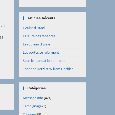
Articles Récents
 20
L’Aube d’Israël
L’Heure des ténèbres
ces
Le rouleau d’Esaïe
Les portes se referment
Sous le mandat britannique
Theodor Herzl et William Hechler
Catégories
ller à la page suivante
Message Info
(421)
Témoignage
(3)
Tribune
(29)