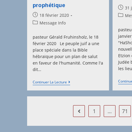
prophétique
Post
31 
publis
Post
18 février 2020
Post
Mes
published:
categor
Post
Message Info
category:
pasteu
janvie
pasteur Gérald Fruhinsholz, le 18
"HaSho
février 2020 Le peuple juif a une
nouvell
place spéciale dans la Bible
Etzion 
hébraïque pour un plan de salut
Judée 
en faveur de l'humanité. Comme l'a
les lie
dit…
Continue
Israël
Continuer La Lecture
À
Un
Carrefour
Prophétique
1
…
71
Go to the previous page