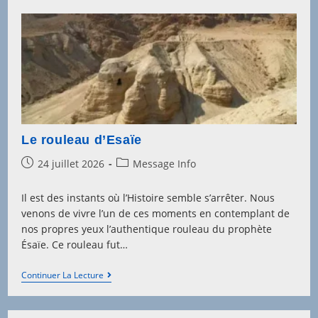
Le rouleau d’Esaïe
Post
Post
24 juillet 2026
Message Info
published:
category:
Il est des instants où l’Histoire semble s’arrêter. Nous
venons de vivre l’un de ces moments en contemplant de
nos propres yeux l’authentique rouleau du prophète
Ésaïe. Ce rouleau fut…
Le
Continuer La Lecture
Rouleau
D’Esaïe