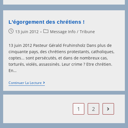
Des
Chrétiens
(suite)
L’égorgement des chrétiens !
Post
Post
13 juin 2012
Message Info
/
Tribune
published:
category:
13 juin 2012 Pasteur Gérald Fruhinsholz Dans plus de
cinquante pays, des chrétiens protestants, catholiques,
coptes... sont persécutés, et dans de nombreux cas,
torturés, violés, assassinés. Leur crime ? Etre chrétien.
En…
L’égorgement
Continuer La Lecture
Des
Chrétiens
!
1
2
Aller à la 