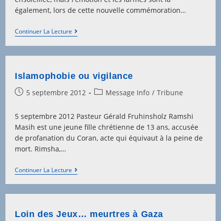
également, lors de cette nouvelle commémoration…
Yom
Continuer La Lecture
Hashoah
2013
–
Faire
Le
Islamophobie ou vigilance
Deuil…
Post
Post
5 septembre 2012
Message Info
/
Tribune
published:
category:
5 septembre 2012 Pasteur Gérald Fruhinsholz Ramshi
Masih est une jeune fille chrétienne de 13 ans, accusée
de profanation du Coran, acte qui équivaut à la peine de
mort. Rimsha,…
Islamophobie
Continuer La Lecture
Ou
Vigilance
Loin des Jeux… meurtres à Gaza