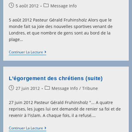
Post
Post
5 août 2012
Message Info
published:
category:
5 août 2012 Pasteur Gérald Fruhinsholz Alors que le
monde fait sa joie des nouvelles sportives venant de
Londres, et que nombre de gens sont au bord de la
plage…
Loin
Continuer La Lecture
Des
Jeux…
Meurtres
À
Gaza
L’égorgement des chrétiens (suite)
Post
Post
27 juin 2012
Message Info
/
Tribune
published:
category:
27 juin 2012 Pasteur Gérald Fruhinsholz "... A quatre
reprises, les juges lui ont demandé de renier sa foi et de
revenir à l'islam. A chaque fois, il a refusé.…
L’égorgement
Continuer La Lecture