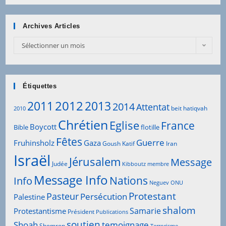
Archives Articles
Archives
Sélectionner un mois
Articles
Étiquettes
2012
2011
2013
2014
Attentat
beit hatiqvah
2010
Chrétien
Eglise
France
Boycott
Bible
flotille
Fêtes
Guerre
Fruhinsholz
Gaza
Goush Katif
Iran
Israël
Jérusalem
Message
Judée
Kibboutz
membre
Message Info
Info
Nations
Neguev
ONU
Protestant
Pasteur
Persécution
Palestine
shalom
Samarie
Protestantisme
Président
Publications
soutien
Shoah
temoignage
Shomron
Terrorisme