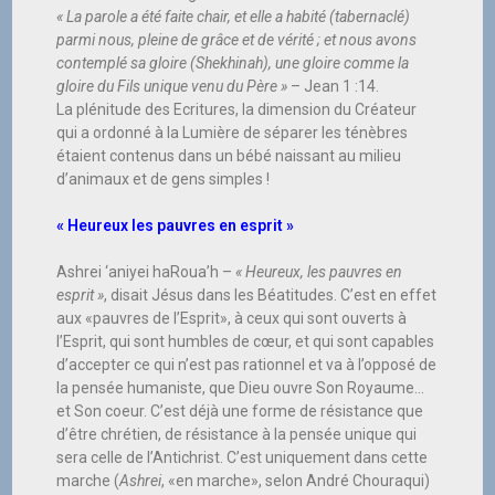
« La parole a été faite chair, et elle a habité (tabernaclé)
parmi nous, pleine de grâce et de vérité ; et nous avons
contemplé sa gloire (Shekhinah), une gloire comme la
gloire du Fils unique venu du Père »
– Jean 1 :14.
La plénitude des Ecritures, la dimension du Créateur
qui a ordonné à la Lumière de séparer les ténèbres
étaient contenus dans un bébé naissant au milieu
d’animaux et de gens simples !
« Heureux les pauvres en esprit »
Ashrei ‘aniyei haRoua’h –
« Heureux, les pauvres en
esprit »
, disait Jésus dans les Béatitudes. C’est en effet
aux «pauvres de l’Esprit», à ceux qui sont ouverts à
l’Esprit, qui sont humbles de cœur, et qui sont capables
d’accepter ce qui n’est pas rationnel et va à l’opposé de
la pensée humaniste, que Dieu ouvre Son Royaume…
et Son coeur. C’est déjà une forme de résistance que
d’être chrétien, de résistance à la pensée unique qui
sera celle de l’Antichrist. C’est uniquement dans cette
marche (
Ashrei
, «en marche», selon André Chouraqui)