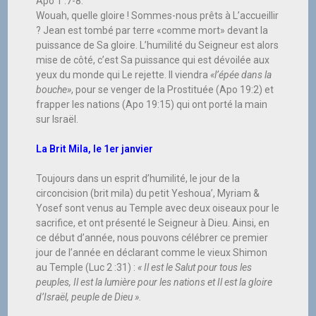
Apo 1 :7-8.
Wouah, quelle gloire ! Sommes-nous prêts à L’accueillir
? Jean est tombé par terre «comme mort» devant la
puissance de Sa gloire. L’humilité du Seigneur est alors
mise de côté, c’est Sa puissance qui est dévoilée aux
yeux du monde qui Le rejette. Il viendra
«l’épée dans la
bouche»
, pour se venger de la Prostituée (Apo 19:2) et
frapper les nations (Apo 19:15) qui ont porté la main
sur Israël.
La Brit Mila, le 1er janvier
Toujours dans un esprit d’humilité, le jour de la
circoncision (brit mila) du petit Yeshoua’, Myriam &
Yosef sont venus au Temple avec deux oiseaux pour le
sacrifice, et ont présenté le Seigneur à Dieu. Ainsi, en
ce début d’année, nous pouvons célébrer ce premier
jour de l’année en déclarant comme le vieux Shimon
au Temple (Luc 2 :31) :
« Il est le Salut pour tous les
peuples, Il est la lumière pour les nations et Il est la gloire
d’Israël, peuple de Dieu ».