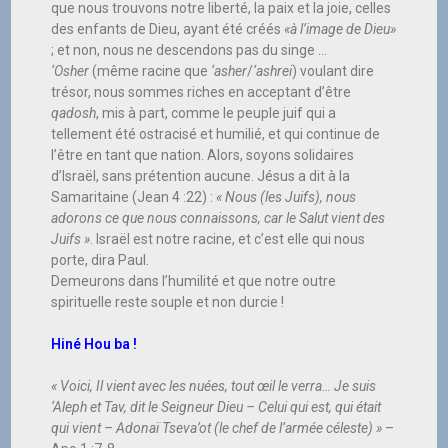
que nous trouvons notre liberté, la paix et la joie, celles
des enfants de Dieu, ayant été créés
«à l’image de Dieu»
; et non, nous ne descendons pas du singe …
‘Osher
(même racine que
‘asher
/
‘ashrei
) voulant dire
trésor, nous sommes riches en acceptant d’être
qadosh
, mis à part, comme le peuple juif qui a
tellement été ostracisé et humilié, et qui continue de
l’être en tant que nation. Alors, soyons solidaires
d’Israël, sans prétention aucune. Jésus a dit à la
Samaritaine (Jean 4 :22) :
« Nous (les Juifs), nous
adorons ce que nous connaissons, car le Salut vient des
Juifs »
. Israël est notre racine, et c’est elle qui nous
porte, dira Paul.
Demeurons dans l’humilité et que notre outre
spirituelle reste souple et non durcie !
Hiné Hou ba !
« Voici, Il vient avec les nuées, tout œil le verra… Je suis
‘Aleph et Tav, dit le Seigneur Dieu – Celui qui est, qui était
qui vient – Adonaï Tseva’ot (le chef de l’armée céleste) »
–