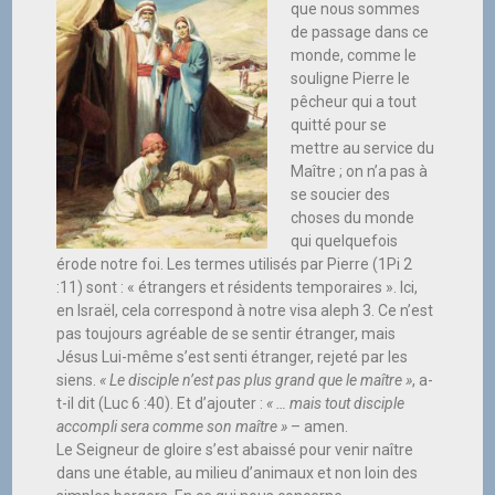
que nous sommes
de passage dans ce
monde, comme le
souligne Pierre le
pêcheur qui a tout
quitté pour se
mettre au service du
Maître ; on n’a pas à
se soucier des
choses du monde
qui quelquefois
érode notre foi. Les termes utilisés par Pierre (1Pi 2
:11) sont : « étrangers et résidents temporaires ». Ici,
en Israël, cela correspond à notre visa aleph 3. Ce n’est
pas toujours agréable de se sentir étranger, mais
Jésus Lui-même s’est senti étranger, rejeté par les
siens.
« Le disciple n’est pas plus grand que le maître »
, a-
t-il dit (Luc 6 :40). Et d’ajouter :
« … mais tout disciple
accompli sera comme son maître »
– amen.
Le Seigneur de gloire s’est abaissé pour venir naître
dans une étable, au milieu d’animaux et non loin des