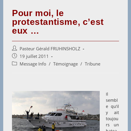
Pour moi, le
protestantisme, c’est
eux …
Auteur/autrice
Pasteur Gérald FRUHINSHOLZ
de
Post
19 juillet 2011
la
published:
Post
Message Info
/
Témoignage
/
Tribune
publication :
category:
Il
sembl
e qu’il
y ait
toujou
rs un
batea