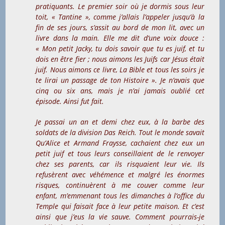
pratiquants. Le premier soir où je dormis sous leur
toit, « Tantine », comme j’allais l’appeler jusqu’à la
fin de ses jours, s’assit au bord de mon lit, avec un
livre dans la main. Elle me dit d’une voix douce :
« Mon petit Jacky, tu dois savoir que tu es juif, et tu
dois en être fier ; nous aimons les Juifs car Jésus était
juif. Nous aimons ce livre, La Bible et tous les soirs je
te lirai un passage de ton Histoire ». Je n’avais que
cinq ou six ans, mais je n’ai jamais oublié cet
épisode. Ainsi fut fait.
Je passai un an et demi chez eux, à la barbe des
soldats de la division Das Reich. Tout le monde savait
Qu’Alice et Armand Fraysse, cachaient chez eux un
petit juif et tous leurs conseillaient de le renvoyer
chez ses parents, car ils risquaient leur vie. Ils
refusèrent avec véhémence et malgré les énormes
risques, continuèrent à me couver comme leur
enfant, m’emmenant tous les dimanches à l’office du
Temple qui faisait face à leur petite maison. Et c’est
ainsi que j’eus la vie sauve. Comment pourrais-je