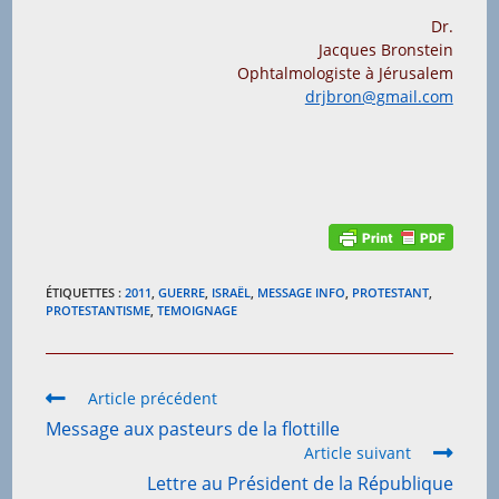
Dr.
Jacques Bronstein
Ophtalmologiste à Jérusalem
drjbron@gmail.com
ÉTIQUETTES :
2011
,
GUERRE
,
ISRAËL
,
MESSAGE INFO
,
PROTESTANT
,
PROTESTANTISME
,
TEMOIGNAGE
Read
Article précédent
more
Message aux pasteurs de la flottille
articles
Article suivant
Lettre au Président de la République