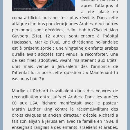
après l’attaque, il
a été placé en
coma artificiel, puis ne s’est plus réveillé. Dans cette
attaque d’un bus par deux jeunes Arabes, deux autres
personnes sont décédées, Haïm Habib (78a) et Alon
Guvberg (51a). 12 autres sont encore à l’hôpital
Hadassah. Marike (70a), une chrétienne hollandaise
est à présent sortie ; une vingtaine d’enfants arabes
qu’elle avait adoptés sont venus la réconforter. Une
de ses filles adoptives, vivant maintenant aux Etats-
unis mais venue à Jérusalem dès l’annonce de
l’attentat lui a posé cette question : « Maintenant tu
vas nous haïr ? »
Marike et Richard travaillaient dans des oeuvres de
réconciliation entre Juifs et Arabes. Dans les années
60 aux USA, Richard manifestait avec le pasteur
Martin Luther King contre le racisme.Militant des
droits civiques et ancien directeur d’école, Richard a
fait son aliyah à Jérusalem avec sa famille en 1984. Il
enseignait l’anglais à des enfants israéliens et arabes.