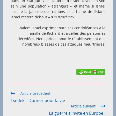
dans un Etat juif. C’est la force d’Israël d’avoir en son
sein une population « étrangère », et même si Israël
suscite la jalousie des nations et la haine de l’Islam,
Israël restera debout –
‘Am Israel ‘hay
.
Shalom Israël exprime toute ses condoléances à la
famille de Richard et à celles des personnes
décédées. Nous prions pour le rétablissement des
nombreux blessés de ces attaques meurtrières.
Read
Article précédent
more
Tsedek – Donner pour la vie
articles
Article suivant
La guerre s’invite en Europe !