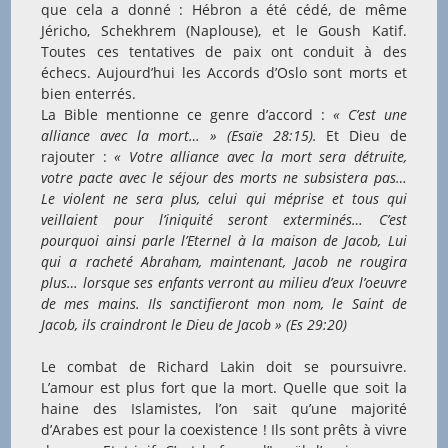
que cela a donné : Hébron a été cédé, de même
Jéricho, Schekhrem (Naplouse), et le Goush Katif.
Toutes ces tentatives de paix ont conduit à des
échecs. Aujourd’hui les Accords d’Oslo sont morts et
bien enterrés.
La Bible mentionne ce genre d’accord :
« C’est une
alliance avec la mort… » (Esaïe 28:15).
Et Dieu de
rajouter :
« Votre alliance avec la mort sera détruite,
votre pacte avec le séjour des morts ne subsistera pas…
L
e violent ne sera plus, celui qui méprise et tous qui
veillaient pour l’iniquité seront exterminés…
C’est
pourquoi ainsi parle l’Eternel à la maison de Jacob, Lui
qui a racheté Abraham, maintenant, Jacob ne rougira
plus… lorsque ses enfants verront au milieu d’eux l’oeuvre
de mes mains. Ils sanctifieront mon nom, le Saint de
Jacob, ils craindront le Dieu de Jacob »
(Es 29:20)
Le combat de Richard Lakin doit se poursuivre.
L’amour est plus fort que la mort. Quelle que soit la
haine des Islamistes, l’on sait qu’une majorité
d’Arabes est pour la coexistence ! Ils sont prêts à vivre