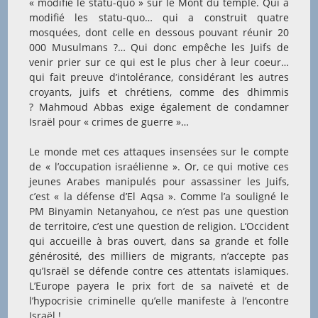
« modifie le statu-quo » sur le Mont du temple. Qui a
modifié les statu-quo… qui a construit quatre
mosquées, dont celle en dessous pouvant réunir 20
000 Musulmans ?… Qui donc empêche les Juifs de
venir prier sur ce qui est le plus cher à leur coeur…
qui fait preuve d’intolérance, considérant les autres
croyants, juifs et chrétiens, comme des dhimmis
? Mahmoud Abbas exige également de condamner
Israël pour « crimes de guerre »…
Le monde met ces attaques insensées sur le compte
de « l’occupation israélienne ». Or, ce qui motive ces
jeunes Arabes manipulés pour assassiner les Juifs,
c’est « la défense d’El Aqsa ». Comme l’a souligné le
PM Binyamin Netanyahou, ce n’est pas une question
de territoire, c’est une question de religion. L’Occident
qui accueille à bras ouvert, dans sa grande et folle
générosité, des milliers de migrants, n’accepte pas
qu’Israël se défende contre ces attentats islamiques.
L’Europe payera le prix fort de sa naïveté et de
l’hypocrisie criminelle qu’elle manifeste à l’encontre
Israël !