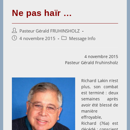
Ne pas haïr …
Auteur/autrice
Pasteur Gérald FRUHINSHOLZ
de
Post
Post
4 novembre 2015
Message Info
la
published:
category:
publication :
4 novembre 2015
Pasteur Gérald Fruhinsholz
Richard Lakin n’est
plus, son combat
est terminé : deux
semaines après
avoir été blessé de
manière
effroyable,
Richard (76a) est
décédé ; conscient