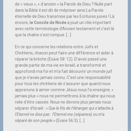
de « vieux », « d’ancien » la Parole de Dieu ? Nulle part
dans la Bible il est dit de mépriser ainsi La Parole
éternelle de Dieu transmise par les Ecritures juives ! Là
encore,
le Concile de Nicée
a joué un rôle important
avec cette terminologie d’Ancien testament et c’est là
que la chaîne s’est rompue. […]
En ce qui concerne les relations entre Juifs et
Chrétiens, chacun peut faire une différence et aider à
réparer la brèche (Esaïe 58 :12). D’avoir passé une
grande partie de ma vie en Israël, a transformé et
approfondi ma foi et m’a fait découvrir un monde juif
que je n’avais jamais connu. C’est une responsabilité
pour tous les chrétiens de s’assurer que quand nous
apprenons à aimer comme Jésus nous l’a enseigné, «
jamais plus » nous ne permettrons à la chaîne qui nous
relie d’être cassée. Nous ne devons plus jamais nous
séparer d’Israël :
« Que le fils de l’étranger qui s’attache à
l’Eternel ne dise pas : l’Eternel me (séparera) ou m’a
séparé de son peuple »
(Esaïe 56:3). […]