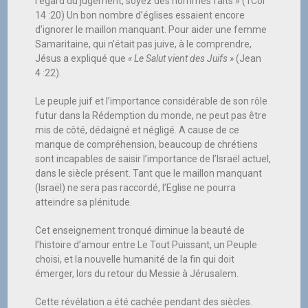
l’égard du jugement, soyez des hommes faits » (1Cor
14 :20) Un bon nombre d’églises essaient encore
d’ignorer le maillon manquant. Pour aider une femme
Samaritaine, qui n’était pas juive, à le comprendre,
Jésus a expliqué que
« Le Salut vient des Juifs »
(Jean
4 :22).
Le peuple juif et l’importance considérable de son rôle
futur dans la Rédemption du monde, ne peut pas être
mis de côté, dédaigné et négligé. A cause de ce
manque de compréhension, beaucoup de chrétiens
sont incapables de saisir l’importance de l’Israël actuel,
dans le siècle présent. Tant que le maillon manquant
(Israël) ne sera pas raccordé, l’Eglise ne pourra
atteindre sa plénitude.
Cet enseignement tronqué diminue la beauté de
l’histoire d’amour entre Le Tout Puissant, un Peuple
choisi, et la nouvelle humanité de la fin qui doit
émerger, lors du retour du Messie à Jérusalem.
Cette révélation a été cachée pendant des siècles.