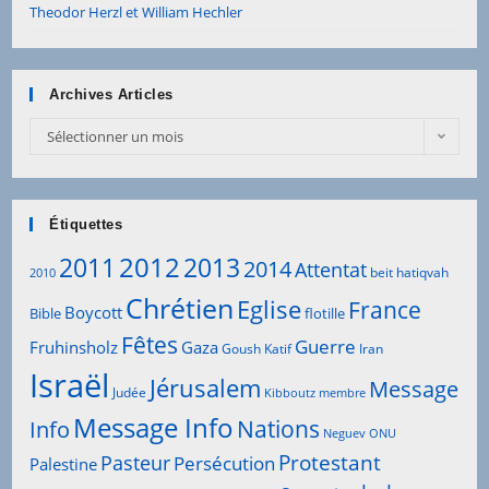
Theodor Herzl et William Hechler
Archives Articles
Sélectionner un mois
Étiquettes
2012
2011
2013
2014
Attentat
beit hatiqvah
2010
Chrétien
Eglise
France
Boycott
Bible
flotille
Fêtes
Guerre
Fruhinsholz
Gaza
Goush Katif
Iran
Israël
Jérusalem
Message
Judée
Kibboutz
membre
Message Info
Info
Nations
Neguev
ONU
Protestant
Pasteur
Persécution
Palestine