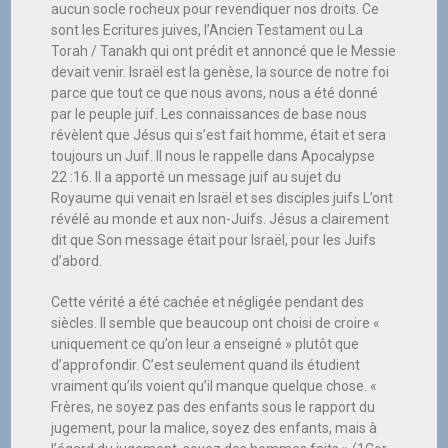
aucun socle rocheux pour revendiquer nos droits. Ce
sont les Ecritures juives, l’Ancien Testament ou La
Torah / Tanakh qui ont prédit et annoncé que le Messie
devait venir. Israël est la genèse, la source de notre foi
parce que tout ce que nous avons, nous a été donné
par le peuple juif. Les connaissances de base nous
révèlent que Jésus qui s’est fait homme, était et sera
toujours un Juif. Il nous le rappelle dans Apocalypse
22 :16. Il a apporté un message juif au sujet du
Royaume qui venait en Israël et ses disciples juifs L’ont
révélé au monde et aux non-Juifs. Jésus a clairement
dit que Son message était pour Israël, pour les Juifs
d’abord.
Cette vérité a été cachée et négligée pendant des
siècles. Il semble que beaucoup ont choisi de croire «
uniquement ce qu’on leur a enseigné » plutôt que
d’approfondir. C’est seulement quand ils étudient
vraiment qu’ils voient qu’il manque quelque chose. «
Frères, ne soyez pas des enfants sous le rapport du
jugement, pour la malice, soyez des enfants, mais à