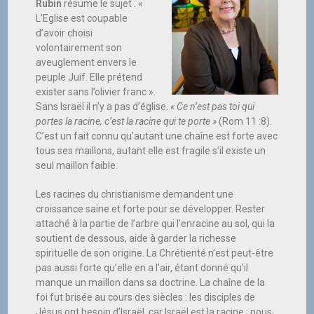
Rubin
résume le sujet : «
L’Eglise est coupable
d’avoir choisi
volontairement son
aveuglement envers le
peuple Juif. Elle prétend
exister sans l’olivier franc ».
Sans Israël il n’y a pas d’église.
« Ce n’est pas toi qui
portes la racine, c’est la racine qui te porte »
(Rom 11 :8).
C’est un fait connu qu’autant une chaîne est forte avec
tous ses maillons, autant elle est fragile s’il existe un
seul maillon faible.
Les racines du christianisme demandent une
croissance saine et forte pour se développer. Rester
attaché à la partie de l’arbre qui l’enracine au sol, qui la
soutient de dessous, aide à garder la richesse
spirituelle de son origine. La Chrétienté n’est peut-être
pas aussi forte qu’elle en a l’air, étant donné qu’il
manque un maillon dans sa doctrine. La chaîne de la
foi fut brisée au cours des siècles : les disciples de
Jésus ont besoin d’Israël, car Israël est la racine ; nous