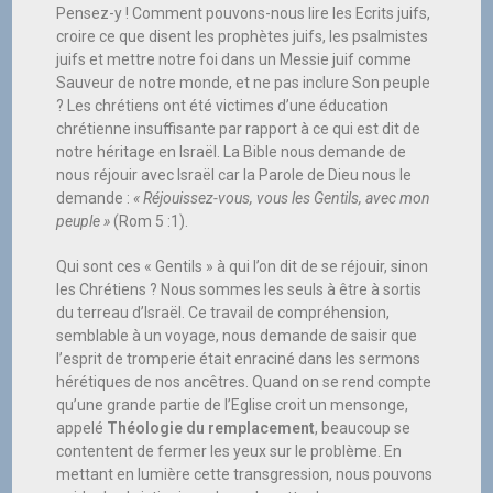
Pensez-y ! Comment pouvons-nous lire les Ecrits juifs,
croire ce que disent les prophètes juifs, les psalmistes
juifs et mettre notre foi dans un Messie juif comme
Sauveur de notre monde, et ne pas inclure Son peuple
? Les chrétiens ont été victimes d’une éducation
chrétienne insuffisante par rapport à ce qui est dit de
notre héritage en Israël. La Bible nous demande de
nous réjouir avec Israël car la Parole de Dieu nous le
demande :
« Réjouissez-vous, vous les Gentils, avec mon
peuple »
(Rom 5 :1).
Qui sont ces « Gentils » à qui l’on dit de se réjouir, sinon
les Chrétiens ? Nous sommes les seuls à être à sortis
du terreau d’Israël. Ce travail de compréhension,
semblable à un voyage, nous demande de saisir que
l’esprit de tromperie était enraciné dans les sermons
hérétiques de nos ancêtres. Quand on se rend compte
qu’une grande partie de l’Eglise croit un mensonge,
appelé
Théologie du remplacement
, beaucoup se
contentent de fermer les yeux sur le problème. En
mettant en lumière cette transgression, nous pouvons