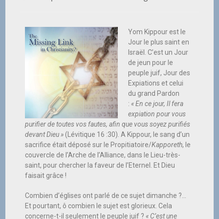
Yom Kippour est le
Jour le plus saint en
Israël. C’est un Jour
de jeun pour le
peuple juif, Jour des
Expiations et celui
du grand Pardon
:
« En ce jour, Il fera
expiation pour vous
purifier de toutes vos fautes, afin que vous soyez purifiés
devant Dieu »
(Lévitique 16 :30). A Kippour, le sang d’un
sacrifice était déposé sur le Propitiatoire/
Kapporeth
, le
couvercle de l’Arche de l’Alliance, dans le Lieu-très-
saint, pour chercher la faveur de l’Eternel. Et Dieu
faisait grâce !
Combien d’églises ont parlé de ce sujet dimanche ?…
Et pourtant, ô combien le sujet est glorieux. Cela
concerne-t-il seulement le peuple juif ?
« C’est une