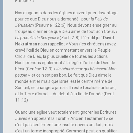
Europe ? ».
Nos dirigeants dans les églises doivent prier davantage
pour ce que Dieu nous a demandé : pour
la Paix de
Jérusalem
(Psaume 122 :6). Nous devons enseigner au
troupeau d’aimer ce que Dieu aime de tout Son Cœur,
«
La prunelle de Ses yeux »
(Zach 2 :8). L’érudit juif
David
Nekrutman
nous rappelle : « Vous (les chrétiens) avez
crevé l’œil de Dieu en commettant envers le Peuple
Choisi de Dieu, la plus cruelle de toutes les actions.
Nous prenons également à la légère l’offre de Dieu de
bénir (Genèse 12 :3)
« Je bénirai ceux qui bénissent Mon
peuple »
, et ce n’est pas bon. Le fait que Dieu aime le
monde entier mais que Israël est le centre même de
Son œil, ne changera jamais. Il reste focalisé sur Israël,
et la Terre d’Israël … du début à la fin de l’année (Deut
11 :12)
Quand une église veut totalement ignorer les Ecritures
Juives en appelant la Torah « Ancien Testament » ce
n’est pas seulement une insulte envers un Juif, mais
c’est un terme inapproprié. Comment peut-on qualifier