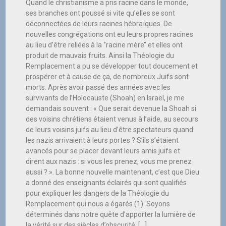
Quand le christianisme a pris racine dans le monde,
ses branches ont poussé si vite qu’elles se sont
déconnectées de leurs racines hébraïques. De
nouvelles congrégations ont eu leurs propres racines
au lieu d’être reliées à la ‘’racine mère’’ et elles ont
produit de mauvais fruits. Ainsi la Théologie du
Remplacement a pu se développer tout doucement et
prospérer et à cause de ça, de nombreux Juifs sont
morts. Après avoir passé des années avec les
survivants de l’Holocauste (Shoah) en Israël, je me
demandais souvent : « Que serait devenue la Shoah si
des voisins chrétiens étaient venus à l’aide, au secours
de leurs voisins juifs au lieu d’être spectateurs quand
les nazis arrivaient à leurs portes ? S’ils s’étaient
avancés pour se placer devant leurs amis juifs et
dirent aux nazis : si vous les prenez, vous me prenez
aussi ? ». La bonne nouvelle maintenant, c’est que Dieu
a donné des enseignants éclairés qui sont qualifiés
pour expliquer les dangers de la Théologie du
Remplacement qui nous a égarés (1). Soyons
déterminés dans notre quête d’apporter la lumière de
la vérité sur des siècles d’obscurité. […]