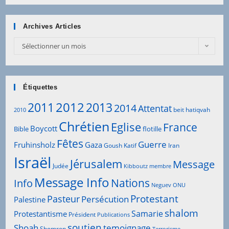
Archives Articles
Archives
Sélectionner un mois
Articles
Étiquettes
2012
2011
2013
2014
Attentat
beit hatiqvah
2010
Chrétien
Eglise
France
Boycott
Bible
flotille
Fêtes
Guerre
Fruhinsholz
Gaza
Goush Katif
Iran
Israël
Jérusalem
Message
Judée
Kibboutz
membre
Message Info
Info
Nations
Neguev
ONU
Protestant
Pasteur
Persécution
Palestine
shalom
Samarie
Protestantisme
Président
Publications
soutien
Shoah
temoignage
Shomron
Terrorisme