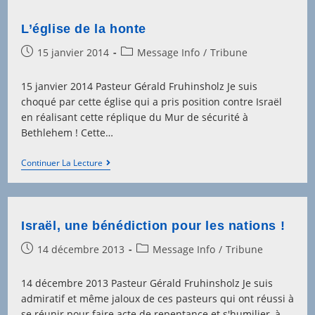
L’église de la honte
Post
Post
15 janvier 2014
Message Info
/
Tribune
published:
category:
15 janvier 2014 Pasteur Gérald Fruhinsholz Je suis
choqué par cette église qui a pris position contre Israël
en réalisant cette réplique du Mur de sécurité à
Bethlehem ! Cette…
L’église
Continuer La Lecture
De
La
Honte
Israël, une bénédiction pour les nations !
Post
Post
14 décembre 2013
Message Info
/
Tribune
published:
category:
14 décembre 2013 Pasteur Gérald Fruhinsholz Je suis
admiratif et même jaloux de ces pasteurs qui ont réussi à
se réunir pour faire acte de repentance et s'humilier, à