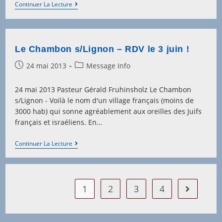
Le
Continuer La Lecture
Chambon
:
Le
Village
Des
Le Chambon s/Lignon – RDV le 3 juin !
Justes
Post
Post
24 mai 2013
Message Info
published:
category:
24 mai 2013 Pasteur Gérald Fruhinsholz Le Chambon
s/Lignon - Voilà le nom d'un village français (moins de
3000 hab) qui sonne agréablement aux oreilles des Juifs
français et israéliens. En…
Le
Continuer La Lecture
Chambon
S/Lignon
–
RDV
Le
1
2
3
4
Aller à la 
3
Juin
!