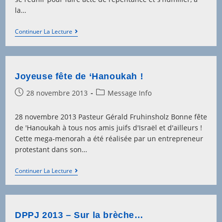
la…
Israël,
Continuer La Lecture
Une
Bénédiction
Pour
Les
Nations
Joyeuse fête de ‘Hanoukah !
!
Post
Post
28 novembre 2013
Message Info
published:
category:
28 novembre 2013 Pasteur Gérald Fruhinsholz Bonne fête
de 'Hanoukah à tous nos amis juifs d'Israël et d'ailleurs !
Cette mega-menorah a été réalisée par un entrepreneur
protestant dans son…
Joyeuse
Continuer La Lecture
Fête
De
‘Hanoukah
!
DPPJ 2013 – Sur la brèche…