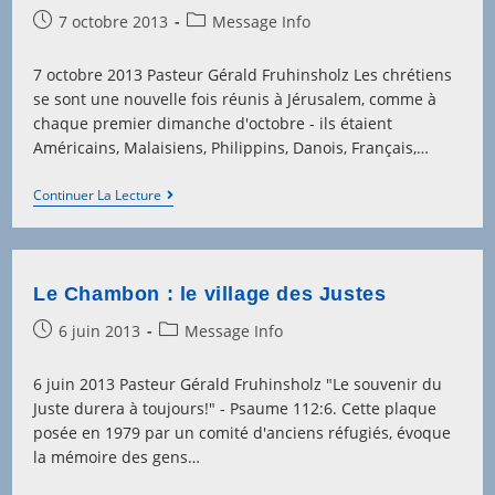
Post
Post
7 octobre 2013
Message Info
published:
category:
7 octobre 2013 Pasteur Gérald Fruhinsholz Les chrétiens
se sont une nouvelle fois réunis à Jérusalem, comme à
chaque premier dimanche d'octobre - ils étaient
Américains, Malaisiens, Philippins, Danois, Français,…
DPPJ
Continuer La Lecture
2013
–
Sur
La
Brèche…
Le Chambon : le village des Justes
Post
Post
6 juin 2013
Message Info
published:
category:
6 juin 2013 Pasteur Gérald Fruhinsholz "Le souvenir du
Juste durera à toujours!" - Psaume 112:6. Cette plaque
posée en 1979 par un comité d'anciens réfugiés, évoque
la mémoire des gens…