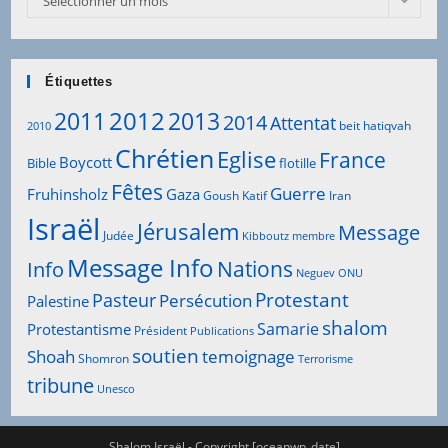
Sélectionner un mois
Articles
Étiquettes
2012
2011
2013
2014
Attentat
beit hatiqvah
2010
Chrétien
Eglise
France
Boycott
Bible
flotille
Fêtes
Guerre
Fruhinsholz
Gaza
Goush Katif
Iran
Israël
Jérusalem
Message
Judée
Kibboutz
membre
Message Info
Info
Nations
Neguev
ONU
Protestant
Pasteur
Persécution
Palestine
shalom
Samarie
Protestantisme
Président
Publications
soutien
Shoah
temoignage
Shomron
Terrorisme
tribune
Unesco
Shalom Israël - Copyright [oceanwp_date]