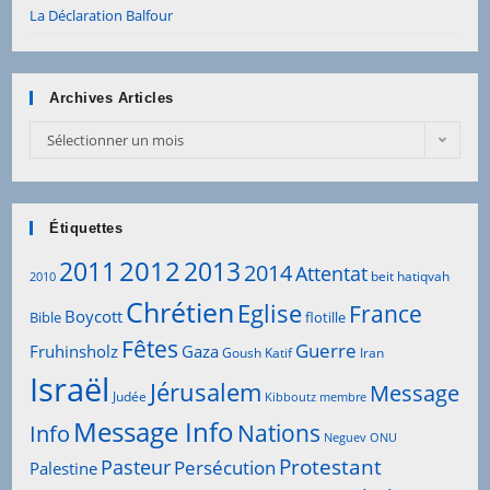
La Déclaration Balfour
Archives Articles
Archives
Sélectionner un mois
Articles
Étiquettes
2012
2011
2013
2014
Attentat
beit hatiqvah
2010
Chrétien
Eglise
France
Boycott
Bible
flotille
Fêtes
Guerre
Fruhinsholz
Gaza
Goush Katif
Iran
Israël
Jérusalem
Message
Judée
Kibboutz
membre
Message Info
Info
Nations
Neguev
ONU
Protestant
Pasteur
Persécution
Palestine