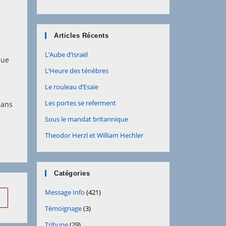
Articles Récents
d
L’Aube d’Israël
que
n
L’Heure des ténèbres
Le rouleau d’Esaïe
Les portes se referment
dans
Sous le mandat britannique
Theodor Herzl et William Hechler
Catégories
Message Info
(421)
ller à la page suivante
Témoignage
(3)
Tribune
(29)