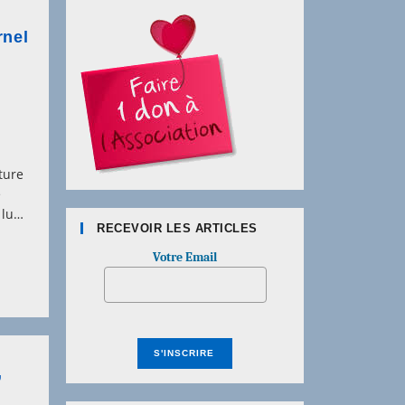
rnel
cture
e
e lu…
RECEVOIR LES ARTICLES
Votre Email
,