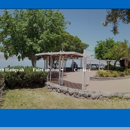
eit Hatiqvah
Faire un don
Contact