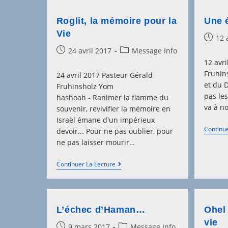
Roglit, la mémoire pour la
Une 
Vie
Post
12 
publis
Post
Post
24 avril 2017
Message Info
published:
category:
12 avr
Fruhins
24 avril 2017 Pasteur Gérald
et du 
Fruhinsholz Yom
pas les
hashoah - Ranimer la flamme du
va à n
souvenir, revivifier la mémoire en
Israël émane d'un impérieux
Continue
devoir... Pour ne pas oublier, pour
ne pas laisser mourir…
Roglit,
Continuer La Lecture
La
Mémoire
Pour
La
Vie
L’échec d’Haman…
Ohel
vie
Post
Post
9 mars 2017
Message Info