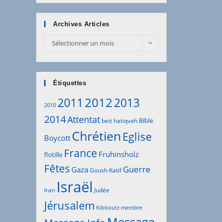
Archives Articles
Archives
Sélectionner un mois
Articles
Étiquettes
2012
2011
2013
2010
2014
Attentat
Bible
beit hatiqvah
Chrétien
Eglise
Boycott
France
Fruhinsholz
flotille
Fêtes
Guerre
Gaza
Goush Katif
Israël
Iran
Judée
Jérusalem
Kibboutz
membre