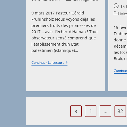
published:
category:
Post
15 
publis
9 mars 2017 Pasteur Gérald
Post
Mes
Fruhinsholz Nous voyons déjà les
categor
premiers fruits des promesses de
15 fév
2017... avec l'échec d'Haman ! Tout
Fruhin
observateur sensé comprend que
donne 
l'établissement d'un Etat
Récemm
palestinien (islamique)…
les lo
Brak, 
L’échec
Continuer La Lecture
D’Haman…
Continue
1
…
82
Go to the previous page