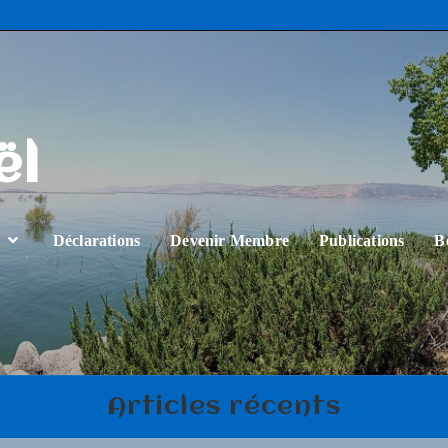
ël
…
Déclarations
Devenir Membre
Publications
B
Articles récents