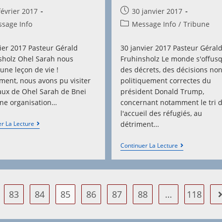
Post
février 2017
30 janvier 2017
hed:
published:
Post
sage Info
Message Info
/
Tribune
y:
category:
rier 2017 Pasteur Gérald
30 janvier 2017 Pasteur Géral
sholz Ohel Sarah nous
Fruhinsholz Le monde s'offus
une leçon de vie !
des décrets, des décisions no
ent, nous avons pu visiter
politiquement correctes du
caux de Ohel Sarah de Bnei
président Donald Trump,
une organisation…
concernant notamment le tri 
l'accueil des réfugiés, au
Ohel
r La Lecture
détriment…
Sarah
:
La
Continuer La Lecture
Une
Déclaration
Leçon
Balfour,
De
Signée
Vie
À
Jamais
83
84
85
86
87
88
…
118
A