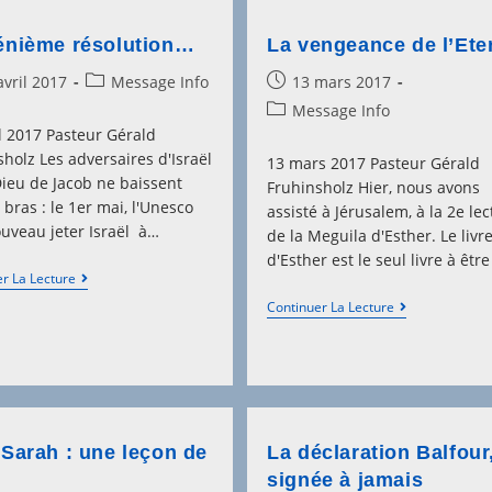
énième résolution…
La vengeance de l’Ete
Post
Post
avril 2017
Message Info
13 mars 2017
hed:
category:
published:
Post
Message Info
category:
il 2017 Pasteur Gérald
holz Les adversaires d'Israël
13 mars 2017 Pasteur Gérald
Dieu de Jacob ne baissent
Fruhinsholz Hier, nous avons
 bras : le 1er mai, l'Unesco
assisté à Jérusalem, à la 2e le
ouveau jeter Israël à…
de la Meguila d'Esther. Le livr
d'Esther est le seul livre à êtr
Une
r La Lecture
Énième
La
Continuer La Lecture
Résolution…
Vengeance
De
L’Eternel
 Sarah : une leçon de
La déclaration Balfour
signée à jamais