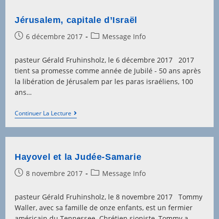
Jérusalem, capitale d’Israël
Post
Post
6 décembre 2017
Message Info
published:
category:
pasteur Gérald Fruhinsholz, le 6 décembre 2017 2017
tient sa promesse comme année de Jubilé - 50 ans après
la libération de Jérusalem par les paras israéliens, 100
ans…
Jérusalem,
Continuer La Lecture
Capitale
D’Israël
Hayovel et la Judée-Samarie
Post
Post
8 novembre 2017
Message Info
published:
category:
pasteur Gérald Fruhinsholz, le 8 novembre 2017 Tommy
Waller, avec sa famille de onze enfants, est un fermier
américain du Tennessee. Chrétien sioniste, Tommy a