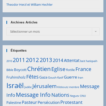
Theodor Herzl et William Hechler
Archives Articles
Archives
Sélectionner un mois
Articles
Étiquettes
2012
2011
2013
2014
Attentat
beit hatiqvah
2010
Chrétien
Eglise
France
Boycott
Bible
flotille
Fêtes
Guerre
Fruhinsholz
Gaza
Goush Katif
Iran
Israël
Jérusalem
Message
Judée
Kibboutz
membre
Message Info
Info
Nations
Neguev
ONU
Protestant
Pasteur
Persécution
Palestine