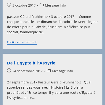
Post
Post
3 octobre 2017
Message Info
published:
category:
pasteur Gérald Fruhinsholz 3 octobre 2017 Comme
chaque année, le 1er dimanche d'octobre, le DPPJ - le Jour
de Prière pour la Paix de Jérusalem, a célébré ce Jour
spécial, symbolique de…
Jour
Continuer La Lecture
De
Prière
Pour
Jérusalem
–
De l’Egypte à l’Assyrie
DPPJ
2017
Post
Post
24 septembre 2017
Message Info
published:
category:
24 septembre 2017 Pasteur Gérald Fruhinsholz Quel
superbe rendez-vous avec l'Histoire ! La Bible l'a
prophétisé : "En ce temps, il y aura une route d'Egypte à
l'Assyrie... en ce…