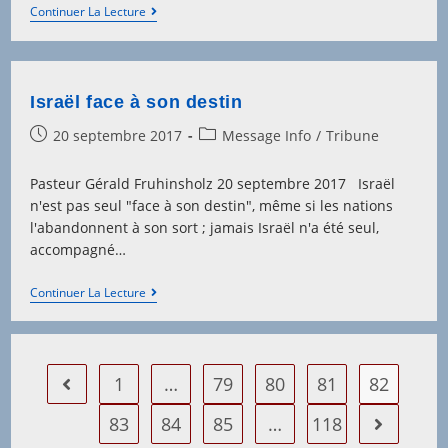
De
Continuer La Lecture
L’Egypte
À
L’Assyrie
Israël face à son destin
Post
Post
20 septembre 2017
Message Info
/
Tribune
published:
category:
Pasteur Gérald Fruhinsholz 20 septembre 2017 Israël
n'est pas seul "face à son destin", même si les nations
l'abandonnent à son sort ; jamais Israël n'a été seul,
accompagné…
Israël
Continuer La Lecture
Face
À
Son
Destin
1
…
79
80
81
82
Go to the previous page
83
84
85
…
118
Aller à la 