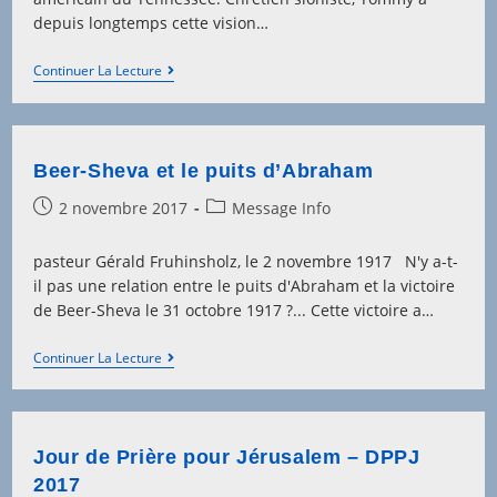
depuis longtemps cette vision…
Hayovel
Continuer La Lecture
Et
La
Judée-
Samarie
Beer-Sheva et le puits d’Abraham
Post
Post
2 novembre 2017
Message Info
published:
category:
pasteur Gérald Fruhinsholz, le 2 novembre 1917 N'y a-t-
il pas une relation entre le puits d'Abraham et la victoire
de Beer-Sheva le 31 octobre 1917 ?... Cette victoire a…
Beer-
Continuer La Lecture
Sheva
Et
Le
Puits
D’Abraham
Jour de Prière pour Jérusalem – DPPJ
2017