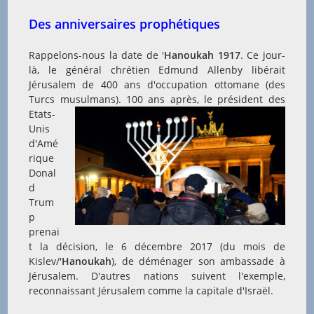
Des anniversaires prophétiques
Rappelons-nous la date de '
Hanoukah 1917
. Ce jour-
là, le général chrétien Edmund Allenby libérait
Jérusalem de 400 ans d'occupation ottomane (des
Turcs m
usulmans). 100 ans après, le président des
Etats-
Unis
d'Amé
rique
Donal
d
Trum
p
prenai
t la décision, le 6 décembre 2017 (du mois de
Kislev/'
Hanoukah
), de déménager son ambassade à
Jérusalem. D'autres nations suivent l'exemple,
reconnaissant Jérusalem comme la capitale d'Israël.