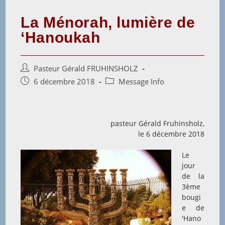
La Ménorah, lumière de
‘Hanoukah
Auteur/autrice
Pasteur Gérald FRUHINSHOLZ
de
Post
Post
6 décembre 2018
Message Info
la
published:
category:
publication :
pasteur Gérald Fruhinsholz,
le 6 décembre 2018
Le
jour
de la
3ème
bougi
e de
'Hano