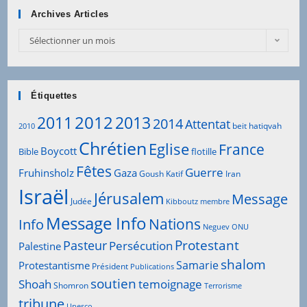
Archives Articles
Archives
Sélectionner un mois
Articles
Étiquettes
2012
2011
2013
2014
Attentat
beit hatiqvah
2010
Chrétien
Eglise
France
Boycott
Bible
flotille
Fêtes
Guerre
Fruhinsholz
Gaza
Goush Katif
Iran
Israël
Jérusalem
Message
Judée
Kibboutz
membre
Message Info
Info
Nations
Neguev
ONU
Protestant
Pasteur
Persécution
Palestine
shalom
Samarie
Protestantisme
Président
Publications
soutien
Shoah
temoignage
Shomron
Terrorisme
tribune
Unesco