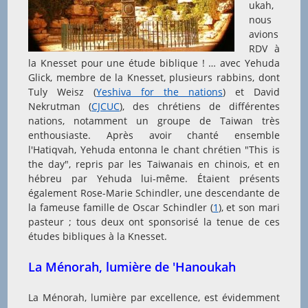
ukah,
nous
avions
RDV à
la Knesset pour une étude biblique ! … avec Yehuda
Glick, membre de la Knesset, plusieurs rabbins, dont
Tuly Weisz (
Yeshiva for the nations
) et David
Nekrutman (
CJCUC
), des chrétiens de différentes
nations, notamment un groupe de Taiwan très
enthousiaste. Après avoir chanté ensemble
l'Hatiqvah, Yehuda entonna le chant chrétien "This is
the day", repris par les Taiwanais en chinois, et en
hébreu par Yehuda lui-même. Étaient présents
également Rose-Marie Schindler, une descendante de
la fameuse famille de Oscar Schindler (
1
), et son mari
pasteur ; tous deux ont sponsorisé la tenue de ces
études bibliques à la Knesset.
La Ménorah, lumière de 'Hanoukah
La Ménorah, lumière par excellence, est évidemment