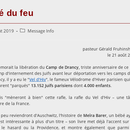
é du feu
Post
ût 2019
Message Info
category:
pasteur Gérald Fruhinsh
le 21 août 
morait la libération du
Camp de Drancy,
triste anniversaire de ce 
amp d'internement des Juifs avant leur déportation vers les camps d
, il y a eu le "
Vel d'Hiv
", le fameux Vélodrome d'Hiver parisien qui
furent "parqués"
13.152 Juifs parisiens
dont
4.000 enfants
.
ais "mèneront à bien" cette rafle, la rafle du Vel d'Hiv – une t
ire de la France.
e peu reviendront d'Auschwitz, l'histoire de
Meïra Barer,
un bébé a
st intéressante à plus d'un titre – son livre met déjà l'accent sur
r le hasard ou la Providence, et montre également que parmi