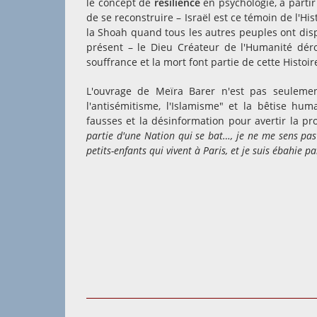
le concept de
résilience
en psychologie, à parti
de se reconstruire – Israël est ce témoin de l'His
la Shoah quand tous les autres peuples ont disp
présent – le Dieu Créateur de l'Humanité dé
souffrance et la mort font partie de cette Histoi
L'ouvrage de Meïra Barer n'est pas seulemen
l'antisémitisme, l'Islamisme" et la bêtise hum
fausses et la désinformation pour avertir la p
partie d'une Nation qui se bat…, je ne me sens pas
petits-enfants qui vivent à Paris, et je suis ébahie
par