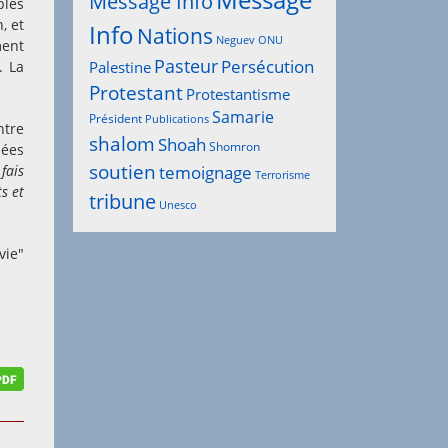
Message
Message Info
bles
, et
Info
Nations
Neguev
ONU
ment
Pasteur
Persécution
. La
Palestine
Protestant
Protestantisme
Samarie
Président
Publications
ntre
shalom
Shoah
Shomron
dées
soutien
fais
temoignage
Terrorisme
s et
tribune
Unesco
vie"