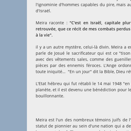
l'ignominie d'hommes capables du pire, mais au
d'Israël.
Meïra raconte :
"C'est en Israël, capitale pl
retrouvée, que ce récit de mes combats perdus
à la vie".
il y a un autre mystère, celui-là divin. Meïra a 
parle de Josué le sacrificateur qui est ce "tiso
avec des vêtements sales, comme des guenilles,
pièces par des ennemis féroces. L'Ange ordonne
toute iniquité… "En un jour" dit la Bible, Dieu ré
L'Etat hébreu qui fut rétabli le 14 mai 1948 "e
planète, et il est devenu une bénédiction pour l
bouillonnante.
Meïra est l'un des nombreux témoins juifs de l
statut de pionnier au sein d'une nation qui a de