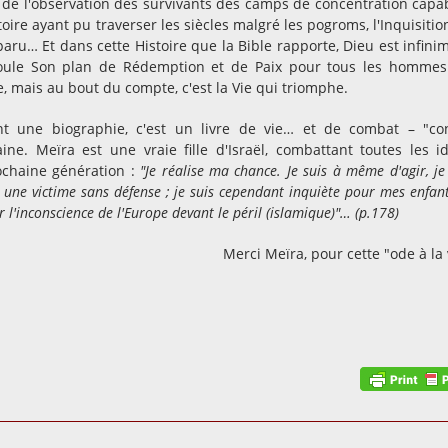
r de l'observation des survivants des camps de concentration capa
toire ayant pu traverser les siècles malgré les pogroms, l'Inquisition
aru… Et dans cette Histoire que la Bible rapporte, Dieu est infini
roule Son plan de Rédemption et de Paix pour tous les hommes
re, mais au bout du compte, c'est la Vie qui triomphe.
t une biographie, c'est un livre de vie… et de combat – "co
aine. Meïra est une vraie fille d'Israël, combattant toutes les i
rochaine génération :
"Je réalise ma chance. Je suis à même d'agir, je 
 une victime sans défense ; je suis cependant inquiète pour mes enfant
 l'inconscience de l'Europe devant le péril (islamique)"… (p.178)
Merci Meïra, pour cette "ode à la 