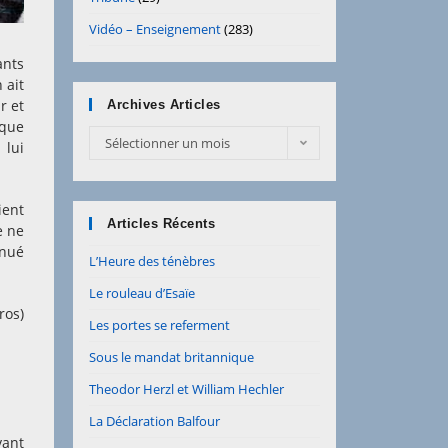
Vidéo – Enseignement
(283)
ants
 ait
r et
Archives Articles
 que
Archives
Sélectionner un mois
 lui
Articles
ient
Articles Récents
e ne
inué
L’Heure des ténèbres
Le rouleau d’Esaïe
ros)
Les portes se referment
Sous le mandat britannique
Theodor Herzl et William Hechler
La Déclaration Balfour
vant