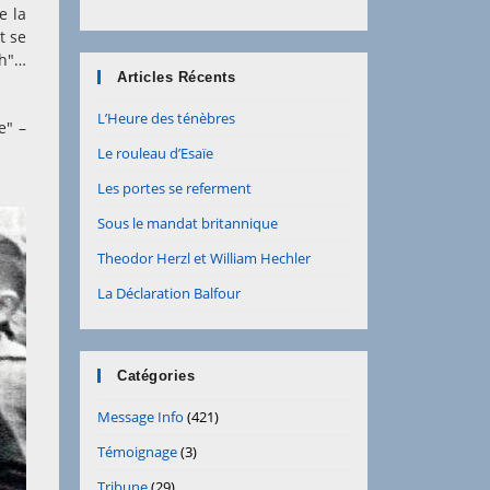
e la
t se
ah"…
Articles Récents
L’Heure des ténèbres
e" –
Le rouleau d’Esaïe
Les portes se referment
Sous le mandat britannique
Theodor Herzl et William Hechler
La Déclaration Balfour
Catégories
Message Info
(421)
Témoignage
(3)
Tribune
(29)