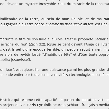
ssi devant un mystère incroyable, celui du miracle de la renaiss
urimillénaire de la Terre, au sein de mon Peuple, et de ma Na
 ou gagnés a pu être conté.
"Comme un tison sauvé du feu"
est une
emprunté le titre de son livre à la Bible. C'est le prophète Zacharie
n arraché du feu" (Zach 3:2). Josué se tient devant l'Ange de l'Eter
 c'est Israël d'une époque terrible, un peuple réduit à rien, mi
 alors de revêtir Josué "d'habits de fête" et d'ôter toute oppro
tablira Josué/Israël.
n un jour", est aujourd'hui une puissance parmi les plus grandes d
e monde entier par toute son inventivité, sa technologie, et son éne
'Histoire qui résume cette capacité de passer du statut de victim
s projets de Vie.
Boris Cyrulnik
, neuro-psychiatre français a média