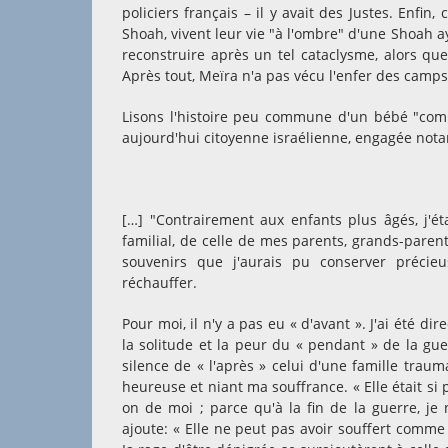
policiers français – il y avait des Justes. Enfin
Shoah, vivent leur vie "à l'ombre" d'une Shoah a
reconstruire après un tel cataclysme, alors qu
Après tout, Meïra n'a pas vécu l'enfer des camps 
Lisons l'histoire peu commune d'un bébé "comm
aujourd'hui citoyenne israélienne, engagée n
[…] "Contrairement aux enfants plus âgés, j'é
familial, de celle de mes parents, grands-paren
souvenirs que j'aurais pu conserver précie
réchauffer.
Pour moi, il n'y a pas eu « d'avant ». J'ai été d
la solitude et la peur du « pendant » de la gue
silence de « l'après » celui d'une famille traum
heureuse et niant ma souffrance. « Elle était si p
on de moi ; parce qu'à la fin de la guerre, je 
ajoute: « Elle ne peut pas avoir souffert comme