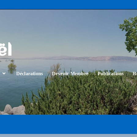
ël
…
Déclarations
Devenir Membre
Publications
B