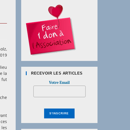
olz,
2019
lieu
e la
RECEVOIR LES ARTICLES
 fut
Votre Email
âche
yant
 ces
 les