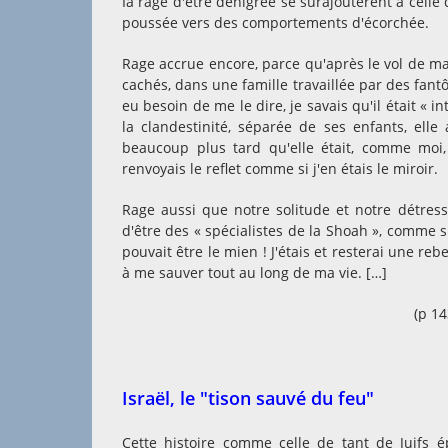
Ia rage d'être dénigrée se surajoutèrent à cell
poussée vers des comportements d'écorchée.
Rage accrue encore, parce qu'après le vol de m
cachés, dans une famille travaillée par des fant
eu besoin de me le dire, je savais qu'il était « 
la clandestinité, séparée de ses enfants, elle
beaucoup plus tard qu'elle était, comme moi,
renvoyais le reflet comme si j'en étais le miroir.
Rage aussi que notre solitude et notre détres
d'être des « spécialistes de la Shoah », comme si
pouvait être le mien ! J'étais et resterai une reb
à me sauver tout au long de ma vie. […]
(p 1
Israël, le "tison sauvé du feu"
Cette histoire comme celle de tant de Juifs é