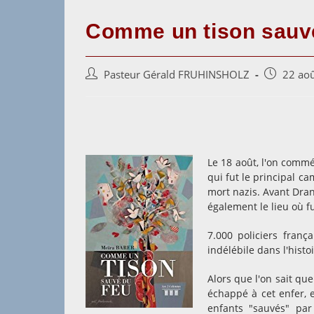
Comme un tison sauv
Auteur/autrice
Post
Pasteur Gérald FRUHINSHOLZ
22 ao
de
published:
la
publication :
Le 18 août, l'on commé
qui fut le principal c
mort nazis. Avant Drancy
également le lieu où 
7.000 policiers franç
indélébile dans l'histo
Alors que l'on sait qu
échappé à cet enfer, e
enfants "sauvés" pa