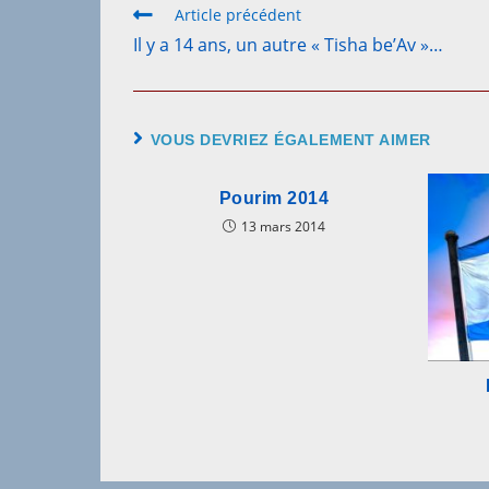
Read
Article précédent
more
Il y a 14 ans, un autre « Tisha be’Av »…
articles
VOUS DEVRIEZ ÉGALEMENT AIMER
Pourim 2014
13 mars 2014