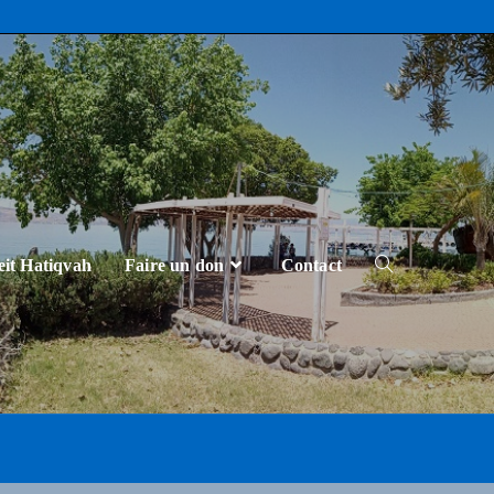
eit Hatiqvah
Faire un don
Contact