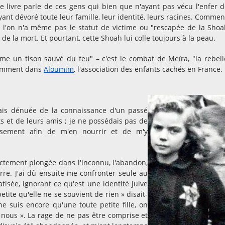
, ce livre parle de ces gens qui bien que n'ayant pas vécu l'enfer d
yant dévoré toute leur famille, leur identité, leurs racines. Commen
e l'on n'a même pas le statut de victime ou "rescapée de la Sho
de la mort. Et pourtant, cette Shoah lui colle toujours à la peau.
e un tison sauvé du feu" – c'est le combat de Meïra, "la rebell
otamment dans
Aloumim
, l'association des enfants cachés en France.
tais dénuée de la connaissance d'un passé
ts et de leurs amis ; je ne possédais pas de
usement afin de m'en nourrir et de m'y
irectement plongée dans l'inconnu, l'abandon,
rre. J'ai dû ensuite me confronter seule au
atisée, ignorant ce qu'est une identité juive
etite qu'elle ne se souvient de rien » disait-
ne suis encore qu'une toute petite fille, on
 nous ». La rage de ne pas être comprise et