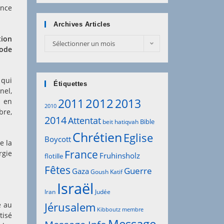
ance
Archives Articles
tion
Archives
Sélectionner un mois
 ode
Articles
 qui
Étiquettes
nel,
2012
2011
2013
s en
2010
bre,
2014
Attentat
Bible
beit hatiqvah
Chrétien
Eglise
Boycott
e la
France
rgie
Fruhinsholz
flotille
Fêtes
Guerre
Gaza
Goush Katif
Israël
Iran
Judée
e au
Jérusalem
Kibboutz
membre
tisé