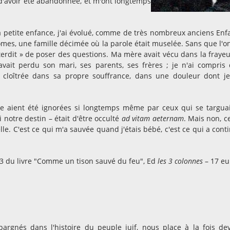
e d'avoir été abandonnée, et m'ont longtemps
a petite enfance, j'ai évolué, comme de très nombreux anciens Enf
ômes, une famille décimée où la parole était muselée. Sans que l'on
interdit » de poser des questions. Ma mère avait vécu dans la frayeu
 avait perdu son mari, ses parents, ses frères ; je n'ai compris
 cloîtrée dans sa propre souffrance, dans une douleur dont je
se aient été ignorées si longtemps même par ceux qui se targua
 notre destin – était d'être occulté
ad vitam aeternam
. Mais non, c
elle. C'est ce qui m'a sauvée quand j'étais bébé, c'est ce qui a cont
43 du livre "Comme un tison sauvé du feu", Ed
les 3 colonnes
– 17 eu
pargnés dans l'histoire du peuple juif, nous place à la fois de