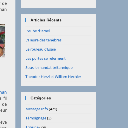
r de
than
Articles Récents
L’Aube d’Israël
L’Heure des ténèbres
Le rouleau d’Esaïe
Les portes se referment
Sous le mandat britannique
Theodor Herzl et William Hechler
than
 fil
Catégories
e de
Message Info
(421)
leur
Témoignage
(3)
lève
Tribune
(29)