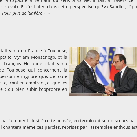
e la capacité à se bâtir du sens à sa vie. Il fait, à travers ce l
 sa voix. Et c’est bien dans cette perspective qu’Eva Sandler, l’ép
« Pour plus de lumière »
. »
était venu en France à Toulouse,
 petite Myriam Monsenego, et la
 François Hollande était venu
de Toulouse qui concernent la
 personne n’ignore que, de toute
ste, iront en empirant, et que les
ire : ou bien subir l’opprobre en
parfaitement illustré cette pensée, en terminant son discours par
 il chantera même ces paroles, reprises par l’assemblée enthousias