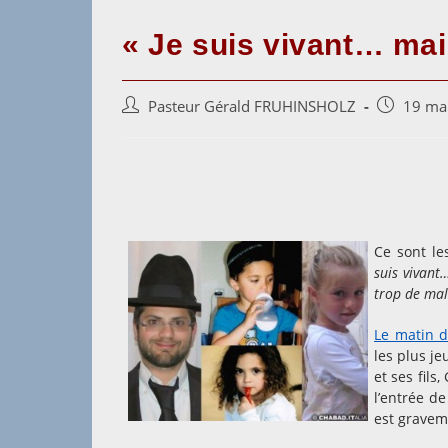
« Je suis vivant… mais
Auteur/autrice
Post
Pasteur Gérald FRUHINSHOLZ
19 ma
de
published:
la
publication :
Ce sont le
suis vivant
trop de mal
Le matin 
les plus je
et ses fils,
l’entrée de
est gravem