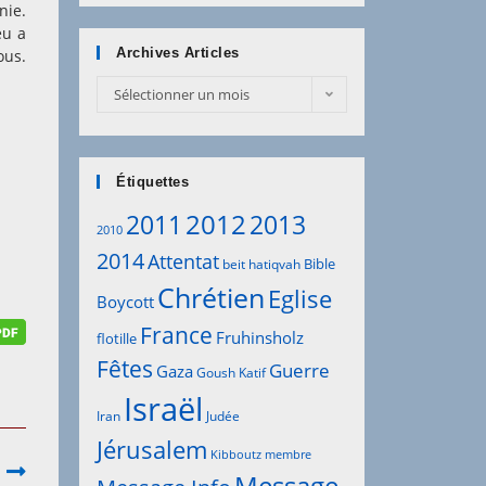
nie.
eu a
Archives Articles
ous.
Archives
Sélectionner un mois
Articles
Étiquettes
2012
2011
2013
2010
2014
Attentat
Bible
beit hatiqvah
Chrétien
Eglise
Boycott
France
Fruhinsholz
flotille
Fêtes
Guerre
Gaza
Goush Katif
Israël
Iran
Judée
Jérusalem
Kibboutz
membre