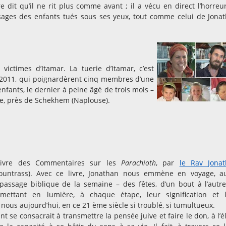
 dit qu’il ne rit plus comme avant ; il a vécu en direct l’horreu
 visages des enfants tués sous ses yeux, tout comme celui de Jona
ctimes d’Itamar. La tuerie d’Itamar, c’est
rs 2011, qui poignardèrent cinq membres d’une
enfants, le dernier à peine âgé de trois mois –
nne, près de Schekhem (Naplouse).
 livre des Commentaires sur les
Parachioth
, par
le Rav Jona
ountrass). Avec ce livre, Jonathan nous emmène en voyage, au
passage biblique de la semaine – des fêtes, d’un bout à l’autr
 mettant en lumière, à chaque étape, leur signification et 
ous aujourd’hui, en ce 21 ème siècle si troublé, si tumultueux.
t se consacrait à transmettre la pensée juive et faire le don, à l’é