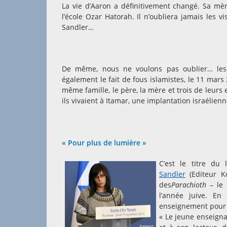
La vie d’Aaron a définitivement changé. Sa mère
l’école Ozar Hatorah. Il n’oubliera jamais les
Sandler…
De même, nous ne voulons pas oublier… les vi
également le fait de fous islamistes, le 11 ma
même famille, le père, la mère et trois de leurs 
ils vivaient à Itamar, une implantation israélie
« Pour plus de lumière »
C’est le titre du
Sandler
(Editeur K
des
Parachioth
– le 
l’année juive. En
enseignement pour n
« Le jeune enseignan