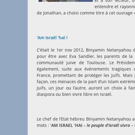
et à son lecteur, d
entendre et rayonner
de Jonathan, a choisi comme titre à cet ouvrage
‘Am Israël ‘hai !
C’était le 1er nov 2012, Binyamin Netanyahou 
pour être avec Eva Sandler, les parents de la
communauté juive de Toulouse. Le Président
également, suite aux évènements tragiques 
France, promettant de protéger les Juifs. Mais
façon, ces menaces de la part d’un Islam extrémi
Juifs, un jour ou l’autre, auront un choix à fa
diaspora ou bien vivre libre en Israël.
Le chef de l’Etat hébreu Binyamin Netanyahou a 
mots :
‘AM ISRAEL ‘HAI
–
le peuple d’Israël vivra
–