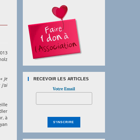
2013
holz
:
« Je
RECEVOIR LES ARTICLES
 j’ai
Votre Email
ille
dler
ur, à
ryan