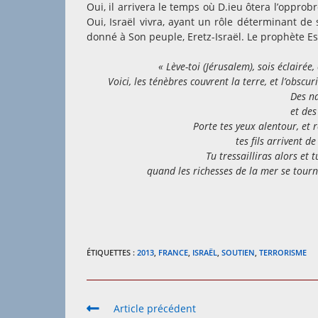
Oui, il arrivera le temps où D.ieu ôtera l’opprobr
Oui, Israël vivra, ayant un rôle déterminant de 
donné à Son peuple, Eretz-Israël. Le prophète Esa
« Lève-toi (Jérusalem), sois éclairée, 
Voici, les ténèbres couvrent la terre, et l’obscuri
Des n
et des
Porte tes yeux alentour, et r
tes fils arrivent de
Tu tressailliras alors et 
quand les richesses de la mer se tourne
ÉTIQUETTES :
2013
,
FRANCE
,
ISRAËL
,
SOUTIEN
,
TERRORISME
Read
Article précédent