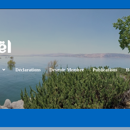
ël
…
Déclarations
Devenir Membre
Publications
B