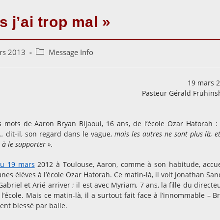
 j’ai trop mal »
Post
rs 2013
Message Info
category:
19 mars 
Pasteur Gérald Fruhins
s mots de Aaron Bryan Bijaoui, 16 ans, de l’école Ozar Hatorah 
….
dit-il, son regard dans le vague,
mais les autres ne sont plus là, et
 à le supporter ».
du 19 mars
2012 à Toulouse, Aaron, comme à son habitude, accue
unes élèves à l’école Ozar Hatorah. Ce matin-là, il voit Jonathan San
 Gabriel et Arié arriver ; il est avec Myriam, 7 ans, la fille du directe
 l’école. Mais ce matin-là, il a surtout fait face à l’innommable – B
ent blessé par balle.