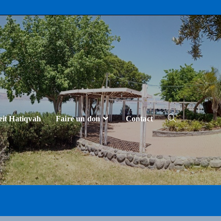
eit Hatiqvah
Faire un don
Contact