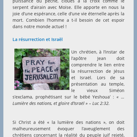
puissance du péché, cloués à la croix comme le
serpent d’airain avec Moïse. Elle apporte en nous la
joie d’une espérance, celle d’une vie éternelle après la
mort. Combien l’homme a t-il besoin de cet espoir
dans notre monde actuel !
La résurrection et Israël
Un chrétien, à l’instar de
l’apôtre Jean doit
comprendre le lien entre
la résurrection de Jésus
et Israël. Lors de sa
présentation au temple,
le vieux Siméon
s’exclama, prophétisant sur le bébé Yeshoua’ :
« …
Lumière des nations, et gloire d’Israël » –
Luc 2:32.
Si Christ a été « la lumière des nations », on doit
malheureusement évoquer l’aveuglement des
chrétiens concernant la réalité du peuple juif rejeté,