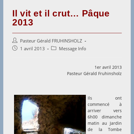
Il vit et il crut… Pâque
2013
Auteur/autrice
Pasteur Gérald FRUHINSHOLZ
de
Post
Post
1 avril 2013
Message Info
la
published:
category:
publication :
1er avril 2013
Pasteur Gérald Fruhinsholz
Ils ont
commencé à
arriver vers
6h00 dimanche
matin au Jardin
de la Tombe