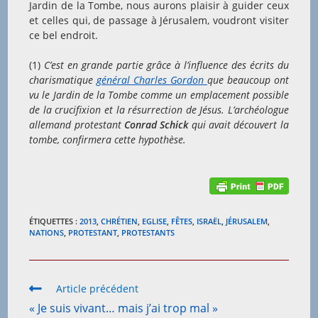
Jardin de la Tombe, nous aurons plaisir à guider ceux
et celles qui, de passage à Jérusalem, voudront visiter
ce bel endroit.
(1)
C’est en grande partie grâce à l’influence des écrits du
charismatique
général Charles Gordon
que beaucoup ont
vu le Jardin de la Tombe comme un emplacement possible
de la crucifixion et la résurrection de Jésus. L’archéologue
allemand protestant
Conrad Schick
qui avait découvert la
tombe, confirmera cette hypothèse.
ÉTIQUETTES :
2013
,
CHRÉTIEN
,
EGLISE
,
FÊTES
,
ISRAËL
,
JÉRUSALEM
,
NATIONS
,
PROTESTANT
,
PROTESTANTS
Read
Article précédent
more
« Je suis vivant… mais j’ai trop mal »
articles