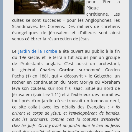
pour fêter la
Pâque
chrétienne. Les
cultes se sont succédés – pour les Anglophones, les
Scandinaves, les Coréens. Des milliers de chrétiens
évangéliques de Jérusalem et d’ailleurs sont ainsi
venus célébrer la résurrection de Jésus.
Le
Jardin de la Tombe
a été ouvert au public à la fin
du 19e siècle, et le terrain fut acquis par un groupe
de Protestants anglais. C’est aussi un protestant,
le général
Charles Gordon
surnommé Gordon
Pacha (1) en 1881, qui « découvrit » le Golgotha, un
rocher en continuation du Mont Moriya où Abraham
leva son couteau sur son fils Isaac. Situé au nord de
Jérusalem (voir Lev 1:11) et à l’extérieur des murailles,
tout près d’un jardin où se trouvait un tombeau neuf,
ce site collait avec les détails des Evangiles :
« Ils
prirent le corps de Jésus, et l’enveloppèrent de bandes,
avec les aromates, comme c
‘est la coutume d’ensevelir
chez les Juifs. Or, il y avait un jardin dans le lieu où Jésus
avait été crucifié, et dans le jardin un sépulcre neuf, où