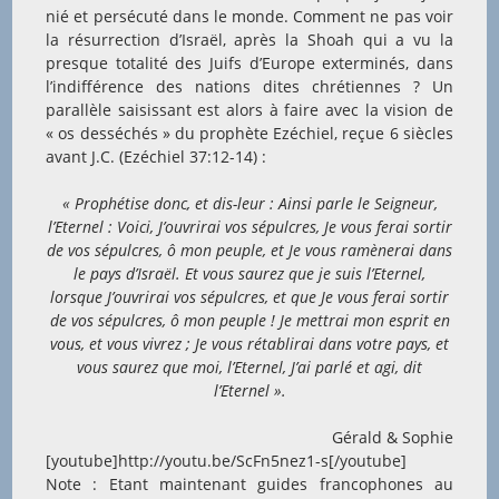
nié et persécuté dans le monde. Comment ne pas voir
la résurrection d’Israël, après la Shoah qui a vu la
presque totalité des Juifs d’Europe exterminés, dans
l’indifférence des nations dites chrétiennes ? Un
parallèle saisissant est alors à faire avec la vision de
« os desséchés » du prophète Ezéchiel, reçue 6 siècles
avant J.C. (Ezéchiel 37:12-14) :
« Prophétise donc, et dis-leur : Ainsi parle le Seigneur,
l’Eternel : Voici, J’ouvrirai vos sépulcres, Je vous ferai sortir
de vos sépulcres, ô mon peuple, et Je vous ramènerai dans
le pays d’Israël. Et vous saurez que je suis l’Eternel,
lorsque J’ouvrirai vos sépulcres, et que Je vous ferai sortir
de vos sépulcres, ô mon peuple ! Je mettrai mon esprit en
vous, et vous vivrez ; Je vous rétablirai dans votre pays, et
vous saurez que moi, l’Eternel, J’ai parlé et agi, dit
l’Eternel ».
Gérald & Sophie
[youtube]http://youtu.be/ScFn5nez1-s[/youtube]
Note : Etant maintenant guides francophones au