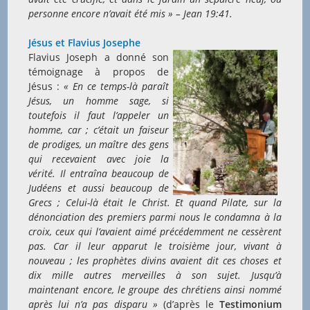
personne encore n’avait été mis » – Jean 19:41.
Jésus et Flavius Josephe
Flavius Joseph a donné son
témoignage à propos de
Jésus :
« En ce temps-là paraît
Jésus, un homme sage, si
toutefois il faut l’appeler un
homme, car ; c’était un faiseur
de prodiges, un maître des gens
qui recevaient avec joie la
vérité. Il entraîna beaucoup de
Judéens et aussi beaucoup de
Grecs ; Celui-là était le Christ. Et quand Pilate, sur la
dénonciation des premiers parmi nous le condamna à la
croix, ceux qui l’avaient aimé précédemment ne cessèrent
pas. Car il leur apparut le troisième jour, vivant à
nouveau ; les prophètes divins avaient dit ces chose
s et
dix mille autres merveilles à son sujet. Jusqu’à
maintenant encore, le groupe des chrétiens ainsi nommé
après lui n’a pas disparu »
(d’après le
Testimonium