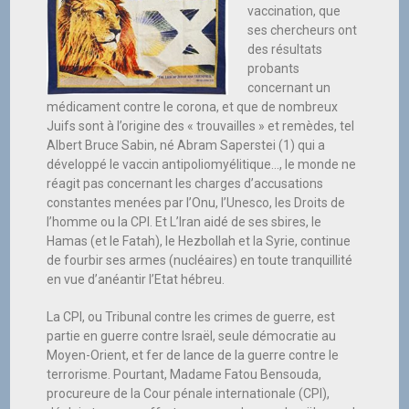
vaccination, que
ses chercheurs ont
des résultats
probants
concernant un
médicament contre le corona, et que de nombreux
Juifs sont à l’origine des « trouvailles » et remèdes, tel
Albert Bruce Sabin, né Abram Saperstei (1) qui a
développé le vaccin antipoliomyélitique…, le monde ne
réagit pas concernant les charges d’accusations
constantes menées par l’Onu, l’Unesco, les Droits de
l’homme ou la CPI. Et L’Iran aidé de ses sbires, le
Hamas (et le Fatah), le Hezbollah et la Syrie, continue
de fourbir ses armes (nucléaires) en toute tranquillité
en vue d’anéantir l’Etat hébreu.
La CPI, ou Tribunal contre les crimes de guerre, est
partie en guerre contre Israël, seule démocratie au
Moyen-Orient, et fer de lance de la guerre contre le
terrorisme. Pourtant, Madame Fatou Bensouda,
procureure de la Cour pénale internationale (CPI),