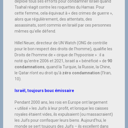
déploie tous ses efforts pour condamner Israël quand
Tsahal réagit contre les roquettes du Hamas. Pour
cette femme, cela équivaut à « des crimes de guerre »,
alors que régulièrement, des attentats, des
assassinats, sont commis en Israël par ces personnes
mêmes qu’elle défend.
Hillel Neuer, directeur de UN Watch (ONG de contrôle
pour le bon respect des droits de l’homme), qualifie les
Droits de l’homme de « cirque de l’hypocrisie » : il a
noté qu’entre 2006 et 2021, Israël a « bénéficié » de
90
condamnations
, quand la Turquie, la Russie, la Chine,
le Qatar n’ont eu droit qu’à
zéro condamnation
(l’Iran,
10).
Israël, toujours bouc émissaire
Pendant 2000 ans, les rois en Europe ont largement
« utilisé » les Juifs à leur profit, et lorsque les caisses
royales étaient vides, ils expulsaient (ou massacraient)
les Juifs pour confisquer leurs biens. Aujourd’hui, le
monde se sert toujours des Juifs – ils excellent dans