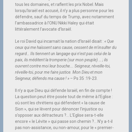
tous les domaines, et raflent les prix Nobel. Mais
lorsqu’Israël est accusé, il n’y a plus personne pour les
défendre, sauf du temps de Trump, avec notamment
l’ambassadrice à l’ONU Nikki Haley qui était
littéralement l’avocate d’Israël.
Le roi David qui incarnait la nation d’Israël disait :
« Que
ceux qui me haïssent sans cause, cessent de m’insulter du
regard… Ils tiennent un langage qui n’est pas celui de la
paix, ils méditent la tromperie (sur mon peuple) … ; ils
ouvrent contre moi leur bouche…. Seigneur, réveille-toi,
réveille-toi, pour me faire justice. Mon Dieu et mon
Seigneur, défends ma cause ! »
– Ps 35 :19-23.
Il n’y a que Dieu qui défende Israël, en fin de compte !
La question peut être posée tout de même à l’Eglise :
où sont les chrétiens qui défendent « la cause de
Sion », qui se lèvent pour dénoncer l’injustice ou
s’opposer aux détracteurs ?… L’Eglise sera-t-elle
encore « le Lévite » qui passe son chemin ?… N’y a-t-il
pas non-assistance, ou non-amour, pour le « premier-