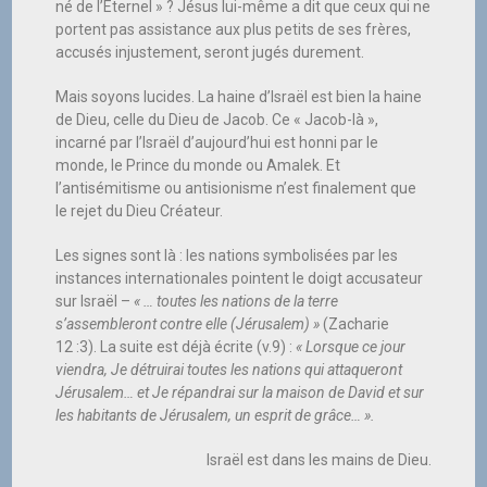
né de l’Eternel » ? Jésus lui-même a dit que ceux qui ne
portent pas assistance aux plus petits de ses frères,
accusés injustement, seront jugés durement.
Mais soyons lucides. La haine d’Israël est bien la haine
de Dieu, celle du Dieu de Jacob. Ce « Jacob-là »,
incarné par l’Israël d’aujourd’hui est honni par le
monde, le Prince du monde ou Amalek. Et
l’antisémitisme ou antisionisme n’est finalement que
le rejet du Dieu Créateur.
Les signes sont là : les nations symbolisées par les
instances internationales pointent le doigt accusateur
sur Israël –
« … toutes les nations de la terre
s’assembleront contre elle (Jérusalem) »
(Zacharie
12 :3). La suite est déjà écrite (v.9) :
« Lorsque ce jour
viendra, Je détruirai toutes les nations qui attaqueront
Jérusalem… et Je répandrai sur la maison de David et sur
les habitants de Jérusalem, un esprit de grâce… ».
Israël est dans les mains de Dieu.