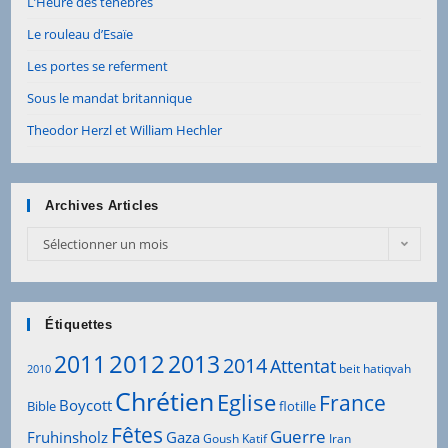
L’Heure des ténèbres
Le rouleau d’Esaïe
Les portes se referment
Sous le mandat britannique
Theodor Herzl et William Hechler
Archives Articles
Archives
Sélectionner un mois
Articles
Étiquettes
2012
2011
2013
2014
Attentat
beit hatiqvah
2010
Chrétien
Eglise
France
Boycott
Bible
flotille
Fêtes
Guerre
Fruhinsholz
Gaza
Goush Katif
Iran