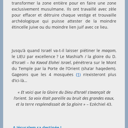
transformer la zone entière pour en faire une zone
exclusivement musulmane. Ils ont travaillé avec zèle
pour effacer et détruire chaque vestige et trouvaille
archéologique qui puisse attester de la moindre
étincelle juive ou du moindre lien juif avec ce lieu.
Jusqu’à quand Israël va-t-il laisser piétiner le
maqom
,
le LIEU par excellence ? Le Mashia’h / la gloire du D.
d’Israël –
ha Kavod Elohei Israel
, pénétrera sur le Mont
du Temple par la Porte de l’Orient (sha’ar haqedem).
Gageons que les 4 mosquées
(1)
n’existeront plus
d’ici-là…
« Et voici que la Gloire du Dieu d’Israël s’avançait de
l’orient. Sa voix était pareille au bruit des grandes eaux,
et la terre resplendissait de Sa gloire »
– Ezéchiel 43.
A Jérusalem sa destinée !