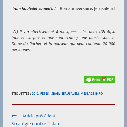
Yom houledet samea’h !
– Bon anniversaire, Jérusalem !
(1) Il y a effectivement 4 mosquées – les deux d’El Aqsa
(une en surface et une souterraine), une placée sous le
Dôme du Rocher, et la nouvelle qui peut contenir 20 000
personnes.
ÉTIQUETTES :
2012
,
FÊTES
,
ISRAËL
,
JÉRUSALEM
,
MESSAGE INFO
Read
Article précédent
more
Stratégie contre l’islam
articles