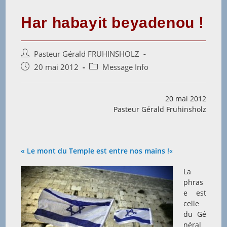
Har habayit beyadenou !
Auteur/autrice
Pasteur Gérald FRUHINSHOLZ
de
Post
Post
20 mai 2012
Message Info
la
published:
category:
publication :
20 mai 2012
Pasteur Gérald Fruhinsholz
« Le mont du Temple est entre nos mains !
«
La
phras
e est
celle
du Gé
néral