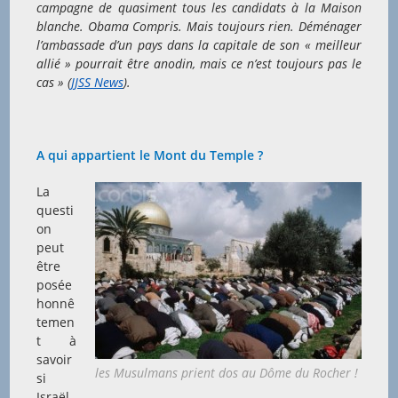
campagne de quasiment tous les candidats à la Maison
blanche. Obama Compris. Mais toujours rien. Déménager
l’ambassade d’un pays dans la capitale de son « meilleur
allié » pourrait être anodin, mais ce n’est toujours pas le
cas » (
JJSS News
).
A qui appartient le Mont du Temple ?
La
questi
on
peut
être
posée
honnê
temen
t à
savoir
les Musulmans prient dos au Dôme du Rocher !
si
Israël