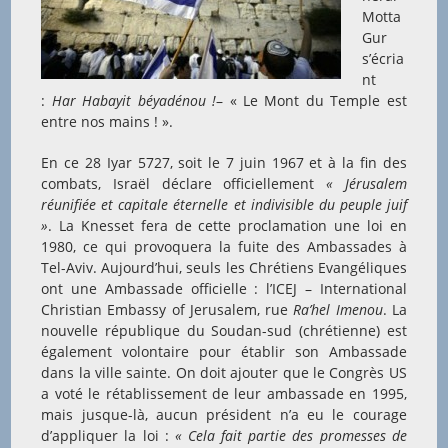
Motta
Gur
s’écria
nt
:
Har Habayit béyadénou !
– « Le Mont du Temple est
entre nos mains ! ».
En ce 28 Iyar 5727, soit le 7 juin 1967 et à la fin des
combats, Israël déclare officiellement
« Jérusalem
réu
nifiée et capitale éternelle et indivisible du peuple juif
»
. La Knesset fera de cette proclamation une loi en
1980, ce qui provoquera la fuite des Ambassades à
Tel-Aviv. Aujourd’hui, seuls les Chrétiens Evangéliques
ont une Ambassade officielle : l’ICEJ – International
Christian Embassy of Jerusalem, rue
Ra’hel Imenou
. La
nouvelle république du Soudan-sud (chrétienne) est
également volontaire pour établir son Ambassade
dans la ville sainte. On doit ajouter que le Congrès US
a voté le rétablissement de leur ambassade en 1995,
mais jusque-là, aucun président n’a eu le courage
d’appliquer la loi :
«
Cela fait partie des promesses de