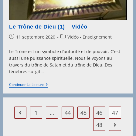
Le Trône de Dieu (1) – Vidéo
Post
Post
11 septembre 2020
Vidéo - Enseignement
published:
category:
Le Trône est un symbole d'autorité et de pouvoir. C'est
aussi une puissance spirituelle. Nous le voyons au
travers du trône de Satan et du trône de Dieu..Des
ténèbres surgit…
Le
Continuer La Lecture
Trône
De
Dieu
(1)
–
1
…
44
45
46
47
Go to the previous page
Vidéo
48
Aller à la 