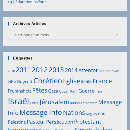
La Déclaration Balfour
Archives Articles
Archives
Sélectionner un mois
Articles
Étiquettes
2012
2011
2013
2014
Attentat
beit hatiqvah
2010
Chrétien
Eglise
France
Boycott
Bible
flotille
Fêtes
Guerre
Fruhinsholz
Gaza
Goush Katif
Iran
Israël
Jérusalem
Message
Judée
Kibboutz
membre
Message Info
Info
Nations
Neguev
ONU
Protestant
Pasteur
Persécution
Palestine
shalom
Samarie
Protestantisme