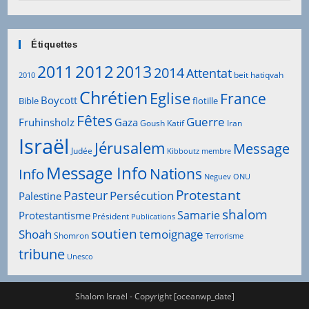
Étiquettes
2012
2011
2013
2014
Attentat
beit hatiqvah
2010
Chrétien
Eglise
France
Boycott
Bible
flotille
Fêtes
Guerre
Fruhinsholz
Gaza
Goush Katif
Iran
Israël
Jérusalem
Message
Judée
Kibboutz
membre
Message Info
Info
Nations
Neguev
ONU
Protestant
Pasteur
Persécution
Palestine
shalom
Samarie
Protestantisme
Président
Publications
soutien
Shoah
temoignage
Shomron
Terrorisme
tribune
Unesco
Shalom Israël - Copyright [oceanwp_date]