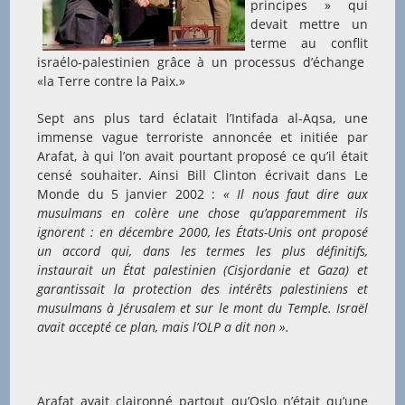
principes » qui
devait mettre un
terme au conflit
israélo-palestinien grâce à un processus d’échange
«la Terre contre la Paix.»
Sept ans plus tard éclatait l’Intifada al-Aqsa, une
immense vague terroriste annoncée et initiée par
Arafat, à qui l’on avait pourtant proposé ce qu’il était
censé souhaiter. Ainsi Bill Clinton écrivait dans Le
Monde du 5 janvier 2002 :
« Il nous faut dire aux
musulmans en colère une chose qu’apparemment ils
ignorent : en décembre 2000, les États-Unis ont proposé
un accord qui, dans les termes les plus définitifs,
instaurait un État palestinien (Cisjordanie et Gaza) et
garantissait la protection des intérêts palestiniens et
musulmans à Jérusalem et sur le mont du Temple. Israël
avait accepté ce plan, mais l’OLP a dit non ».
Arafat avait claironné partout qu’Oslo n’était qu’une