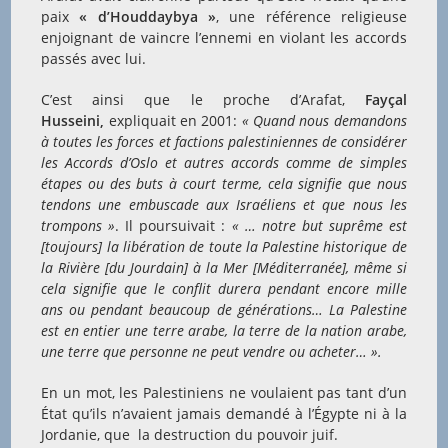
paix
« d’Houddaybya »
, une référence religieuse
enjoignant de vaincre l’ennemi en violant les accords
passés avec lui.
C’est ainsi que le proche d’Arafat,
Fayçal
Husseini,
expliquait en 2001:
« Quand nous demandons
à toutes les forces et factions palestiniennes de considérer
les Accords d’Oslo et autres accords comme de simples
étapes ou des buts à court terme, cela signifie que nous
tendons une embuscade aux Israéliens et que nous les
trompons »
. Il poursuivait :
« … notre but suprême est
[toujours] la libération de toute la Palestine historique de
la Rivière [du Jourdain] à la Mer [Méditerranée], même si
cela signifie que le conflit durera pendant encore mille
ans ou pendant beaucoup de générations… La Palestine
est en entier une terre arabe, la terre de la nation arabe,
une terre que personne ne peut vendre ou acheter… ».
En un mot, les Palestiniens ne voulaient pas tant d’un
État qu’ils n’avaient jamais demandé à l’Égypte ni à la
Jordanie, que la destruction du pouvoir juif.