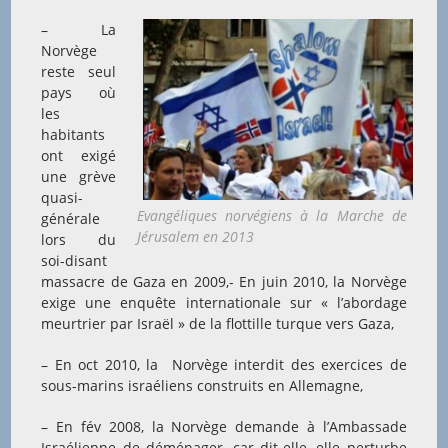
– La
Norvège
reste seul
pays où
les
habitants
ont exigé
une grève
quasi-
Evangéliques norvégiens à la Marche de
générale
Jérusalem en 2013
lors du
soi-disant
massacre de Gaza en 2009,- En juin 2010, la Norvège
exige une enquête internationale sur « l’abordage
meurtrier par Israël » de la flottille turque vers Gaza,
– En oct 2010, la Norvège interdit des exercices de
sous-marins israéliens construits en Allemagne,
– En fév 2008, la Norvège demande à l’Ambassade
Israélienne de déménager, car dit-elle, elle perturbe