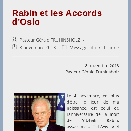
Rabin et les Accords
d’Oslo
Auteur/autrice
Pasteur Gérald FRUHINSHOLZ
de
Post
Post
8 novembre 2013
Message Info
/
Tribune
la
published:
category:
publication :
8 novembre 2013
Pasteur Gérald Fruhinsholz
Le 4 novembre, en plus
d’être le jour de ma
naissance, est celui de
l’anniversaire de la mort
de Yitzhak Rabin,
assassiné à Tel-Aviv le 4