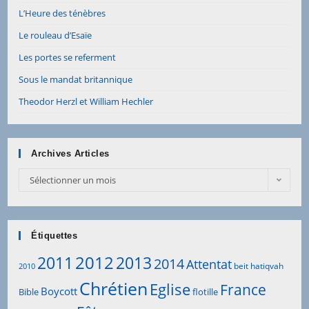
L’Heure des ténèbres
Le rouleau d’Esaïe
Les portes se referment
Sous le mandat britannique
Theodor Herzl et William Hechler
Archives Articles
Archives
Sélectionner un mois
Articles
Étiquettes
2012
2011
2013
2014
Attentat
beit hatiqvah
2010
Chrétien
Eglise
France
Boycott
Bible
flotille