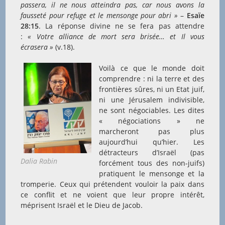
passera, il ne nous atteindra pas, car nous avons la
fausseté pour refuge et le mensonge pour abri »
–
Esaïe
28:15
. La réponse divine ne se fera pas attendre
:
« Votre alliance de mort sera brisée… et Il vous
écrasera »
(v.18).
Voilà ce que le monde doit
comprendre : ni la terre et des
frontières sûres, ni un Etat juif,
ni une Jérusalem indivisible,
ne sont négociables. Les dites
« négociations » ne
marcheront pas plus
aujourd’hui qu’hier. Les
détracteurs d’Israël (pas
Dalia Rabin
forcément tous des non-juifs)
pratiquent le mensonge et la
tromperie. Ceux qui prétendent vouloir la paix dans
ce conflit et ne voient que leur propre intérêt,
méprisent Israël et le Dieu de Jacob.