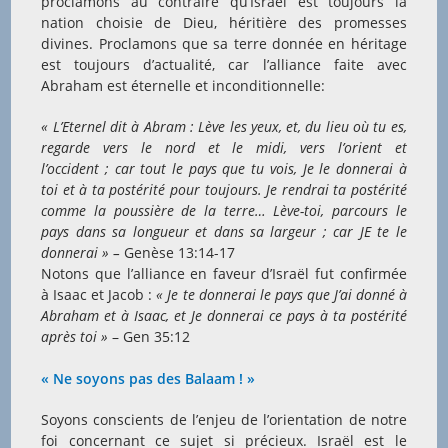
proclamons au contraire qu’Israël est toujours la
nation choisie de Dieu, héritière des promesses
divines. Proclamons que sa terre donnée en héritage
est toujours d’actualité, car l’alliance faite avec
Abraham est éternelle et inconditionnelle:
« L’Eternel dit à Abram : Lève les yeux, et, du lieu où tu es,
regarde vers le nord et le midi, vers l’orient et
l’occident ; car tout le pays que tu vois, Je le donnerai à
toi et à ta postérité pour toujours. Je rendrai ta postérité
comme la poussière de la terre… Lève-toi, parcours le
pays dans sa longueur et dans sa largeur ; car JE te le
donnerai » –
Genèse 13:14-17
Notons que l’alliance en faveur d’Israël fut confirmée
à Isaac et Jacob :
« Je te donnerai le pays que J’ai donné à
Abraham et à Isaac, et Je donnerai ce pays à ta postérité
après toi »
– Gen 35:12
« Ne soyons pas des Balaam ! »
Soyons conscients de l’enjeu de l’orientation de notre
foi concernant ce sujet si précieux. Israël est le