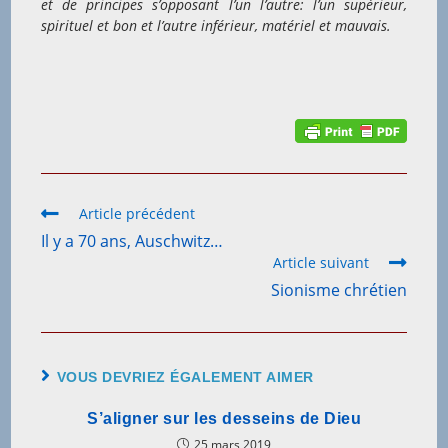
et de principes s’opposant l’un l’autre: l’un supérieur,
spirituel et bon et l’autre inférieur, matériel et mauvais.
Read
Article précédent
more
Il y a 70 ans, Auschwitz…
articles
Article suivant
Sionisme chrétien
VOUS DEVRIEZ ÉGALEMENT AIMER
S’aligner sur les desseins de Dieu
25 mars 2019