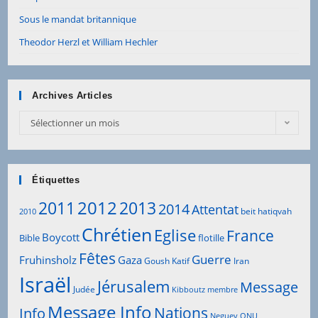
Sous le mandat britannique
Theodor Herzl et William Hechler
Archives Articles
Archives
Sélectionner un mois
Articles
Étiquettes
2012
2011
2013
2014
Attentat
beit hatiqvah
2010
Chrétien
Eglise
France
Boycott
Bible
flotille
Fêtes
Guerre
Fruhinsholz
Gaza
Goush Katif
Iran
Israël
Jérusalem
Message
Judée
Kibboutz
membre
Message Info
Info
Nations
Neguev
ONU