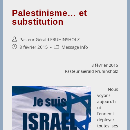
Palestinisme… et
substitution
Auteur/autrice
Pasteur Gérald FRUHINSHOLZ
de
Post
Post
8 février 2015
Message Info
la
published:
category:
publication :
8 février 2015
Pasteur Gérald Fruhinsholz
Nous
voyons
aujourd’h
ui
l’ennemi
déployer
toutes ses