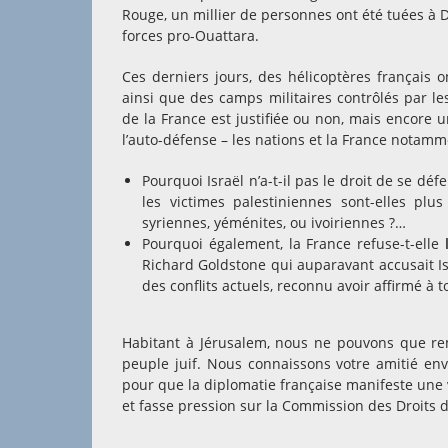
Rouge, un millier de personnes ont été tuées à D
forces pro-Ouattara.
Ces derniers jours, des hélicoptères français 
ainsi que des camps militaires contrôlés par les
de la France est justifiée ou non, mais encore u
l’auto-défense – les nations et la France notamme
Pourquoi Israël n’a-t-il pas le droit de se dé
les victimes palestiniennes sont-elles plu
syriennes, yéménites, ou ivoiriennes ?…
Pourquoi également, la France refuse-t-elle
Richard Goldstone qui auparavant accusait Is
des conflits actuels, reconnu avoir affirmé à to
Habitant à Jérusalem, nous ne pouvons que rema
peuple juif. Nous connaissons votre amitié env
pour que la diplomatie française manifeste une v
et fasse pression sur la Commission des Droits 