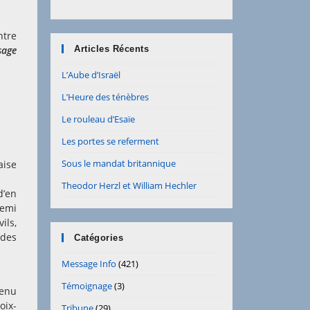
ntre
sage
Articles Récents
L’Aube d’Israël
L’Heure des ténèbres
Le rouleau d’Esaïe
Les portes se referment
Sous le mandat britannique
aise
Theodor Herzl et William Hechler
d’en
nemi
ils,
 des
Catégories
Message Info
(421)
Témoignage
(3)
tenu
oix-
Tribune
(29)