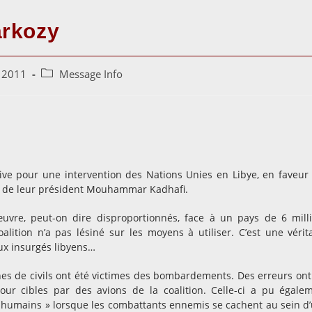
arkozy
Post
l 2011
Message Info
category:
iative pour une intervention des Nations Unies en Libye, en faveur
al de leur président Mouhammar Kadhafi.
vre, peut-on dire disproportionnés, face à un pays de 6 mill
lition n’a pas lésiné sur les moyens à utiliser. C’est une vérit
ux insurgés libyens…
 de civils ont été victimes des bombardements. Des erreurs ont
ur cibles par des avions de la coalition. Celle-ci a pu égale
s humains » lorsque les combattants ennemis se cachent au sein d