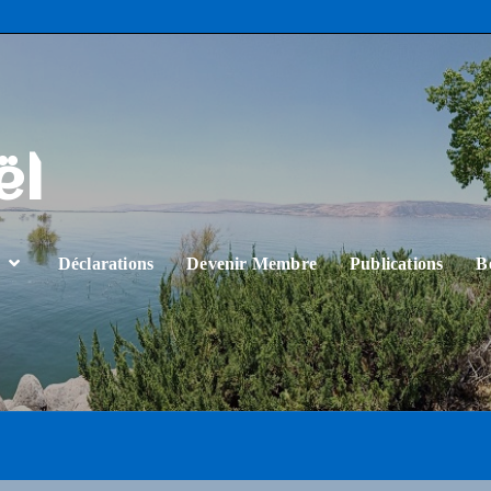
ël
…
Déclarations
Devenir Membre
Publications
B