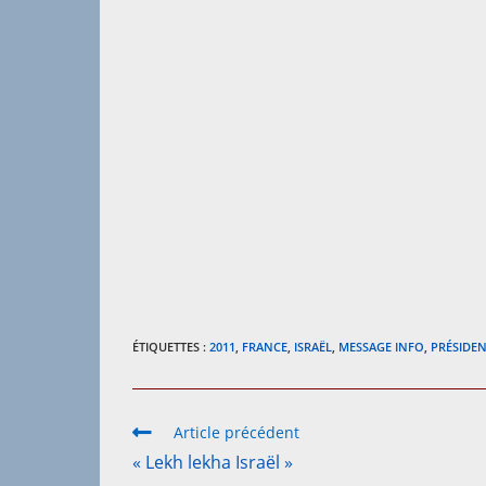
ÉTIQUETTES :
2011
,
FRANCE
,
ISRAËL
,
MESSAGE INFO
,
PRÉSIDE
Read
Article précédent
more
« Lekh lekha Israël »
articles