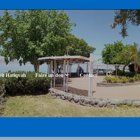
eit Hatiqvah
Faire un don
Contact