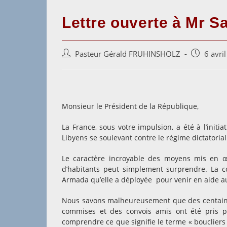
Lettre ouverte à Mr S
Auteur/autrice
Post
Pasteur Gérald FRUHINSHOLZ
6 avri
de
published:
la
publication :
Monsieur le Président de la République,
La France, sous votre impulsion, a été à l’init
Libyens se soulevant contre le régime dictatori
Le caractère incroyable des moyens mis en œu
d’habitants peut simplement surprendre. La coa
Armada qu’elle a déployée pour venir en aide a
Nous savons malheureusement que des centaines
commises et des convois amis ont été pris po
comprendre ce que signifie le terme « bouclier