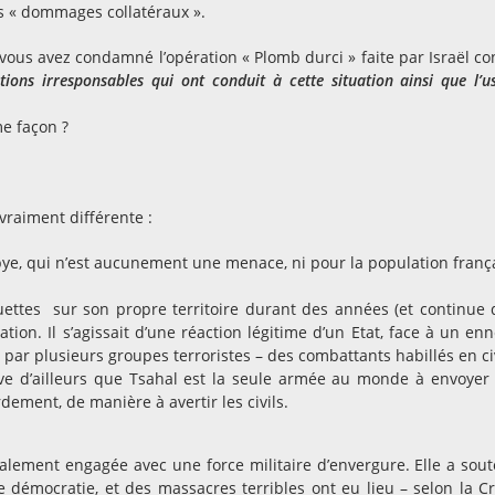
es « dommages collatéraux ».
vous avez condamné l’opération « Plomb durci » faite par Israël co
tions irresponsables qui ont conduit à cette situation ainsi que l’u
me façon ?
 vraiment différente :
ibye, qui n’est aucunement une menace, ni pour la population franç
quettes sur son propre territoire durant des années (et continue 
ion. Il s’agissait d’une réaction légitime d’un Etat, face à un en
 par plusieurs groupes terroristes – des combattants habillés en civ
ouve d’ailleurs que Tsahal est la seule armée au monde à envoyer
ement, de manière à avertir les civils.
galement engagée avec une force militaire d’envergure. Elle a sou
e démocratie, et des massacres terribles ont eu lieu – selon la Cr