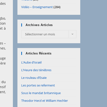
 des
Vidéo – Enseignement
(284)
gbo,
tion
Archives Articles
it à
Archives
Sélectionner un mois
Articles
es –
nes,
Articles Récents
juge
L’Aube d’Israël
ière
L’Heure des ténèbres
Le rouleau d’Esaïe
t du
Les portes se referment
nsif
ent,
Sous le mandat britannique
Theodor Herzl et William Hechler