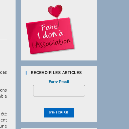
 des
RECEVOIR LES ARTICLES
Votre Email
ions
able
 été
ment
’une