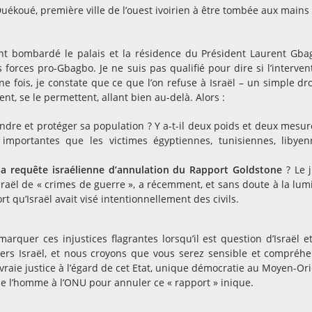
uékoué, première ville de l’ouest ivoirien à être tombée aux mains
ont bombardé le palais et la résidence du Président Laurent Gba
 forces pro-Gbagbo. Je ne suis pas qualifié pour dire si l’interven
ne fois, je constate que ce que l’on refuse à Israël – un simple dro
nt, se le permettent, allant bien au-delà. Alors :
fendre et protéger sa population ? Y a-t-il deux poids et deux mesur
s importantes que les victimes égyptiennes, tunisiennes, libyen
la requête israélienne d’annulation du Rapport Goldstone
? Le 
raël de « crimes de guerre », a récemment, et sans doute à la lum
rt qu’Israël avait visé intentionnellement des civils.
rquer ces injustices flagrantes lorsqu’il est question d’Israël e
ers Israël, et nous croyons que vous serez sensible et compréhe
raie justice à l’égard de cet Etat, unique démocratie au Moyen-Ori
de l’homme à l’ONU pour annuler ce « rapport » inique.