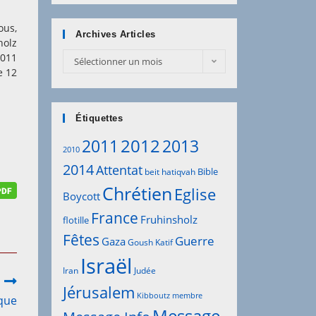
ous,
Archives Articles
holz
Archives
2011
Sélectionner un mois
Articles
e 12
Étiquettes
2012
2011
2013
2010
2014
Attentat
Bible
beit hatiqvah
Chrétien
Eglise
Boycott
France
Fruhinsholz
flotille
Fêtes
Guerre
Gaza
Goush Katif
Israël
Iran
Judée
Jérusalem
Kibboutz
membre
ique