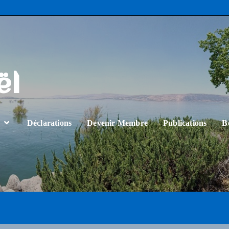
ël
…
Déclarations
Devenir Membre
Publications
B