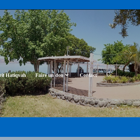
eit Hatiqvah
Faire un don
Contact