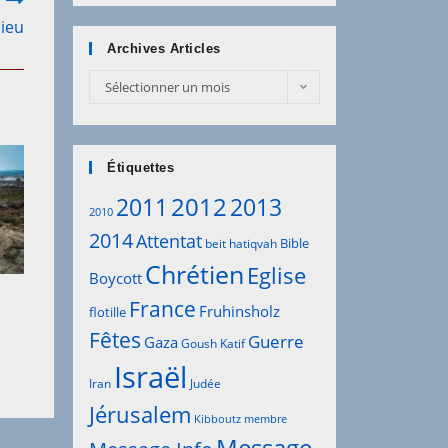
Dieu
Archives Articles
Sélectionner un mois
Étiquettes
2012
2011
2013
2010
2014
Attentat
Bible
beit hatiqvah
Chrétien
Eglise
Boycott
France
Fruhinsholz
flotille
Fêtes
Guerre
Gaza
Goush Katif
Israël
Iran
Judée
Jérusalem
Kibboutz
membre