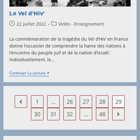
Le Vel d’Hiv’
Post
Post
22 juillet 2022
Vidéo - Enseignement
published:
category:
La commémoration de la tragédie du Vel d’Hiv’ en France
donne l’occasion de comprendre la haine des nations à
l’encontre du peuple juif et de la nation d’Israël.
Individuellement, le…
Le
Continuer La Lecture
Vel
D’Hiv’
1
…
26
27
28
29
Go to the previous page
30
31
32
…
48
Aller à la 