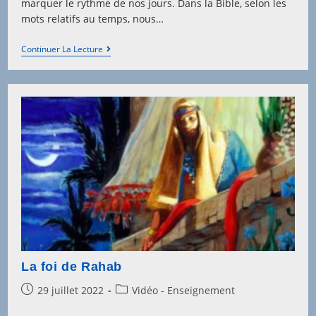
marquer le rythme de nos jours. Dans la Bible, selon les
mots relatifs au temps, nous…
Le
Continuer La Lecture
Temps
De
Dieu
La foi de Rahab
Post
Post
29 juillet 2022
Vidéo - Enseignement
published:
category: