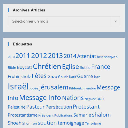
Archives Articles
Archives
Sélectionner un mois
Articles
Étiquettes
2012
2011
2013
2014
Attentat
beit hatiqvah
2010
Chrétien
Eglise
France
Boycott
Bible
flotille
Fêtes
Guerre
Fruhinsholz
Gaza
Goush Katif
Iran
Israël
Jérusalem
Message
Judée
Kibboutz
membre
Message Info
Info
Nations
Neguev
ONU
Protestant
Pasteur
Persécution
Palestine
shalom
Samarie
Protestantisme
Président
Publications
soutien
Shoah
temoignage
Shomron
Terrorisme