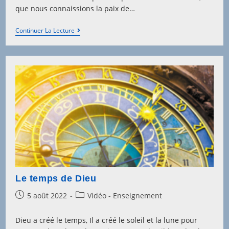
que nous connaissions la paix de…
Béni
Continuer La Lecture
Ou
Maudit
(1)
Le temps de Dieu
Post
Post
5 août 2022
Vidéo - Enseignement
published:
category:
Dieu a créé le temps, Il a créé le soleil et la lune pour