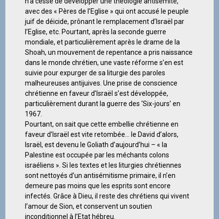
n’a cessé de développer une théologie antisémite,
avec des « Pères de l’Eglise » qui ont accusé le peuple
juif de déicide, prônant le remplacement d’Israël par
l’Eglise, etc. Pourtant, après la seconde guerre
mondiale, et particulièrement après le drame de la
Shoah, un mouvement de repentance a pris naissance
dans le monde chrétien, une vaste réforme s’en est
suivie pour expurger de sa liturgie des paroles
malheureuses antijuives. Une prise de conscience
chrétienne en faveur d’Israël s’est développée,
particulièrement durant la guerre des ‘Six-jours’ en
1967.
Pourtant, on sait que cette embellie chrétienne en
faveur d’Israël est vite retombée… le David d’alors,
Israël, est devenu le Goliath d’aujourd’hui – « la
Palestine est occupée par les méchants colons
israéliens ». Si les textes et les liturgies chrétiennes
sont nettoyés d’un antisémitisme primaire, il n’en
demeure pas moins que les esprits sont encore
infectés. Grâce à Dieu, il reste des chrétiens qui vivent
l’amour de Sion, et conservent un soutien
inconditionnel à l’Etat hébreu.