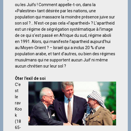
ou les Juifs ! Comment appelle-t-on, dans la
«Palestine» tant désirée par les nations, une
population qui massacre la moindre présence juive sur
son sol ?… N’est-ce pas cela «l’apartheid» ? L’apartheid
est un régime de ségrégation systématique à l’image
de ce qui s’est passé en Afrique du sud, régime aboli
en 1991. Alors, qui manifeste l’apartheid aujourd’hui
au Moyen-Orient ? – Israël qui a inclus 20 % d’une
population arabe, et tant d’autres, ou bien des régimes
musulmans qui ne supportent aucun Juif ni même
aucun chrétien sur leur sol ?
Ôter l’exil de soi
C’e
st
le
rav
Koo
k
(18
65-