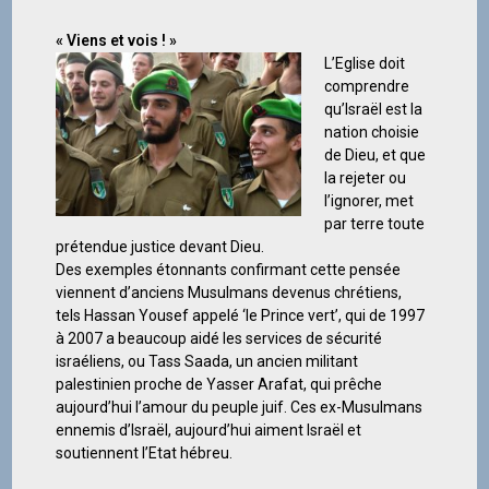
« Viens et vois ! »
L’Eglise doit
comprendre
qu’Israël est la
nation choisie
de Dieu, et que
la rejeter ou
l’ignorer, met
par terre toute
prétendue justice devant Dieu.
Des exemples étonnants confirmant cette pensée
viennent d’anciens Musulmans devenus chrétiens,
tels Hassan Yousef appelé ‘le Prince vert’, qui de 1997
à 2007 a beaucoup aidé les services de sécurité
israéliens, ou Tass Saada, un ancien militant
palestinien proche de Yasser Arafat, qui prêche
aujourd’hui l’amour du peuple juif. Ces ex-Musulmans
ennemis d’Israël, aujourd’hui aiment Israël et
soutiennent l’Etat hébreu.