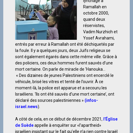
lynchage à
Ramallah en
octobre 2000,
quand deux
réservistes,
Vadim Nurzhich et
Yosef Avrahami,
entrés par erreur à Ramallah ont été déchiquetés par
la foule. Il y a quelques jours, deux Juifs religieux se
sont également égarés dans cette même ville. Grâce à
des policiers, ces deux hommes furent sauvés d’une
mort certaine. On parle de miracle de ‘Hanouka…
« Des dizaines de jeunes Palestiniens ont encerclé le
véhicule, brisé les vitres et tenté de l’ouvrir. À ce
moment-là, la police est apparue et a secouru les
Israéliens. ‘Ils ont été sauvés d’une mort certaine’, ont
déclaré des sources palestiniennes »
(
infos-
israel.news
).
A côté de cela, en ce début de décembre 2021,
l’Église
de Suède
appelle à enquêter sur «l’apartheid»
israélien insistant sur le fait qu’elle n’a rien contre Israël