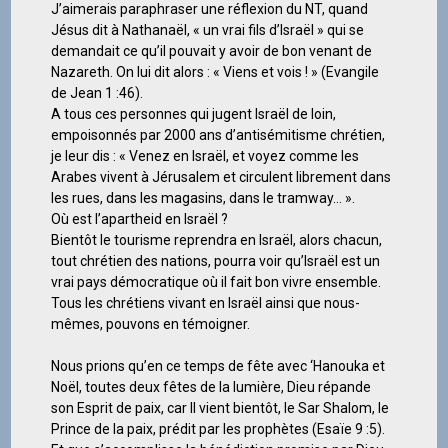
J’aimerais paraphraser une réflexion du NT, quand
Jésus dit à Nathanaël, « un vrai fils d’Israël » qui se
demandait ce qu’il pouvait y avoir de bon venant de
Nazareth. On lui dit alors : « Viens et vois ! » (Evangile
de Jean 1 :46).
A tous ces personnes qui jugent Israël de loin,
empoisonnés par 2000 ans d’antisémitisme chrétien,
je leur dis : « Venez en Israël, et voyez comme les
Arabes vivent à Jérusalem et circulent librement dans
les rues, dans les magasins, dans le tramway… ».
Où est l’apartheid en Israël ?
Bientôt le tourisme reprendra en Israël, alors chacun,
tout chrétien des nations, pourra voir qu’Israël est un
vrai pays démocratique où il fait bon vivre ensemble.
Tous les chrétiens vivant en Israël ainsi que nous-
mêmes, pouvons en témoigner.
Nous prions qu’en ce temps de fête avec ‘Hanouka et
Noël, toutes deux fêtes de la lumière, Dieu répande
son Esprit de paix, car Il vient bientôt, le Sar Shalom, le
Prince de la paix, prédit par les prophètes (Esaïe 9 :5).