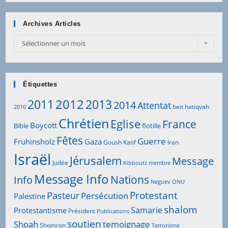
Archives Articles
Sélectionner un mois
Étiquettes
2012
2011
2013
2014
Attentat
beit hatiqvah
2010
Chrétien
Eglise
France
Boycott
Bible
flotille
Fêtes
Guerre
Fruhinsholz
Gaza
Goush Katif
Iran
Israël
Jérusalem
Message
Judée
Kibboutz
membre
Message Info
Info
Nations
Neguev
ONU
Protestant
Pasteur
Persécution
Palestine
shalom
Samarie
Protestantisme
Président
Publications
soutien
Shoah
temoignage
Shomron
Terrorisme