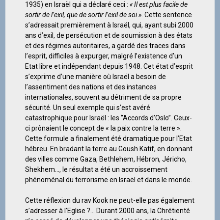
1935) en Israël qui a déclaré ceci :
« Il est plus facile de
sortir de l’exil, que de sortir l’exil de soi »
. Cette sentence
s’adressait premièrement à Israël, qui, ayant subi 2000
ans d’exil, de persécution et de soumission à des états
et des régimes autoritaires, a gardé des traces dans
l’esprit, difficiles à expurger, malgré l’existence d’un
Etat libre et indépendant depuis 1948. Cet état d’esprit
s’exprime d’une manière où Israël a besoin de
l’assentiment des nations et des instances
internationales, souvent au détriment de sa propre
sécurité. Un seul exemple qui s’est avéré
catastrophique pour Israël : les ‘’Accords d’Oslo’’. Ceux-
ci prônaient le concept de « la paix contre la terre ».
Cette formule a finalement été dramatique pour l’Etat
hébreu. En bradant la terre au Goush Katif, en donnant
des villes comme Gaza, Bethlehem, Hébron, Jéricho,
Shekhem…, le résultat a été un accroissement
phénoménal du terrorisme en Israël et dans le monde.
Cette réflexion du rav Kook ne peut-elle pas également
s’adresser à l’Eglise ?… Durant 2000 ans, la Chrétienté