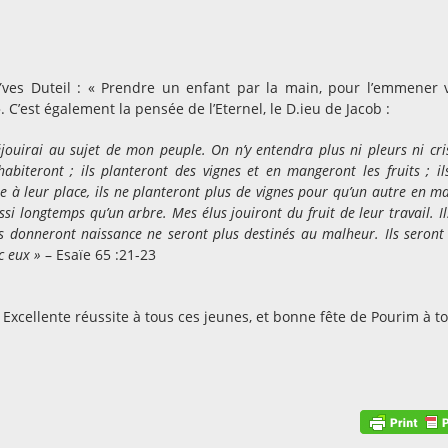
’Yves Duteil : « Prendre un enfant par la main, pour l’emmener 
C’est également la pensée de l’Eternel, le D.ieu de Jacob :
éjouirai au sujet de mon peuple. On n’y entendra plus ni pleurs ni cri
abiteront ; ils planteront des vignes et en mangeront les fruits ; il
e à leur place, ils ne planteront plus de vignes pour qu’un autre en m
ssi longtemps qu’un arbre. Mes élus jouiront du fruit de leur travail. Il
ls donneront naissance ne seront plus destinés au malheur. Ils seront
c eux »
– Esaïe 65 :21-23
Excellente réussite à tous ces jeunes, et bonne fête de Pourim à to