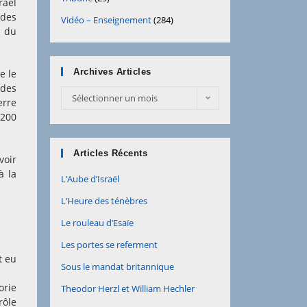
raël
 des
Vidéo – Enseignement
(284)
t du
Archives Articles
e le
 des
Archives
Sélectionner un mois
erre
Articles
.200
Articles Récents
voir
à la
L’Aube d’Israël
L’Heure des ténèbres
Le rouleau d’Esaïe
Les portes se referment
t eu
Sous le mandat britannique
orie
Theodor Herzl et William Hechler
rôle