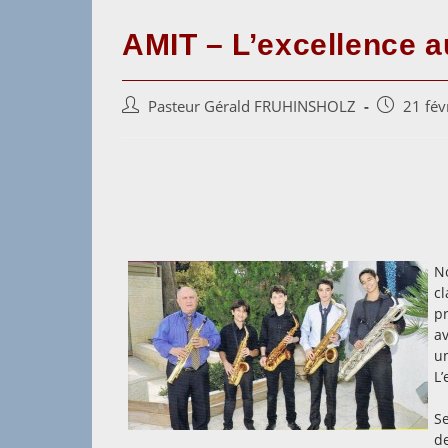
AMIT – L’excellence 
Auteur/autrice
Post
Pasteur Gérald FRUHINSHOLZ
21 fév
de
published:
la
publication :
N
c
p
a
u
L’
S
d