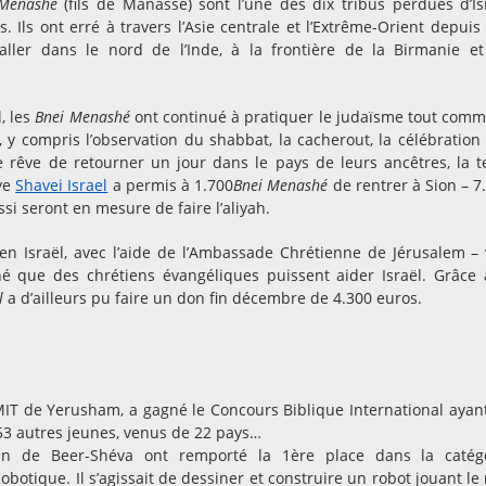
 Menashé
(fils de Manassé) sont l’une des dix tribus perdues d’Is
s. Ils ont erré à travers l’Asie centrale et l’Extrême-Orient depuis
staller dans le nord de l’Inde, à la frontière de la Birmanie e
l, les
Bnei Menashé
ont continué à pratiquer le judaïsme tout comm
, y compris l’observation du shabbat, la cacherout, la célébration
le rêve de retourner un jour dans le pays de leurs ancêtres, la t
ive
Shavei Israel
a permis à 1.700
Bnei Menashé
de rentrer à Sion – 7
si seront en mesure de faire l’aliyah.
en Israël, avec l’aide de l’Ambassade Chrétienne de Jérusalem – 
é que des chrétiens évangéliques puissent aider Israël. Grâce 
l
a d’ailleurs pu faire un don fin décembre de 4.300 euros.
MIT de Yerusham, a gagné le Concours Biblique International ayan
c 53 autres jeunes, venus de 22 pays…
an de Beer-Shéva ont remporté la 1ère place dans la catég
botique. Il s’agissait de dessiner et construire un robot jouant le 