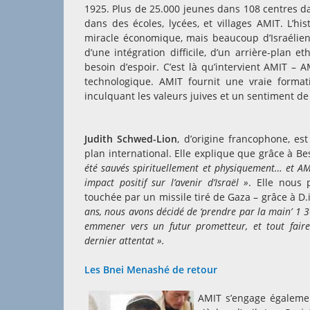
1925. Plus de 25.000 jeunes dans 108 centres da
dans des écoles, lycées, et villages AMIT. L’hi
miracle économique, mais beaucoup d’Israéliens 
d’une intégration difficile, d’un arrière-plan et
besoin d’espoir. C’est là qu’intervient AMIT – 
technologique. AMIT fournit une vraie format
inculquant les valeurs juives et un sentiment de 
Judith Schwed-Lion
, d’origine francophone, es
plan international. Elle explique que grâce à Be
été sauvés spirituellement et physiquement… et A
impact positif sur l’avenir d’Israël »
. Elle nous 
touchée par un missile tiré de Gaza – grâce à D.
ans, nous avons décidé de
‘prendre par la main’
1 30
emmener vers un futur prometteur, et tout faire
dernier attentat ».
Les Bnei Menashé de retour
AMIT s’engage égaleme