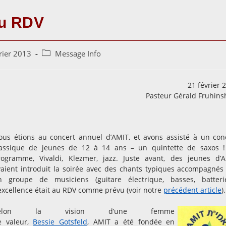
au RDV
Post
rier 2013
Message Info
category:
21 février 
Pasteur Gérald Fruhins
ous étions au concert annuel d’AMIT, et avons assisté à un con
lassique de jeunes de 12 à 14 ans – un quintette de saxos 
rogramme, Vivaldi, Klezmer, jazz. Juste avant, des jeunes d’
vaient introduit la soirée avec des chants typiques accompagnés
n groupe de musiciens (guitare électrique, basses, batteri
excellence était au RDV comme prévu (voir notre
précédent article
).
elon la vision d’une femme
e valeur,
Bessie Gotsfeld
, AMIT a été fondée en