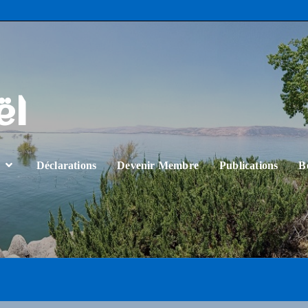
ël
…
Déclarations
Devenir Membre
Publications
B