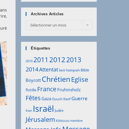
dans
Archives Articles
ire,
Archives
Sélectionner un mois
guré
Articles
Étiquettes
2012
2011
2013
2010
2014
Attentat
Bible
beit hatiqvah
Chrétien
Eglise
Boycott
France
Fruhinsholz
flotille
Fêtes
Guerre
Gaza
Goush Katif
Israël
Iran
Judée
Jérusalem
Kibboutz
membre