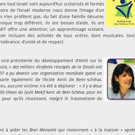
ns tout Israël sont aujourd’hui scolarisés et formés
stoire de l’Israël moderne nous donne l’image d’un
n’en profitent pas, du fait d’une famille désunie,
hnique trop différent. Ils ont besoin d’aide. Ils ont
AMIT offre une attention, un apprentissage scolaire,
ion incluant des activités de tous ordres, dont musicales, tou
tolérance, d’unité et de respect.
t vice-présidente du développement d’Amit sur le
ssie,
« des milliers d’enfants rescapés de la Shoah ont
MIT a pu devenir une organisation mondiale ayant un
parle également de l’école Amit de Beer-schéva,
ieu, aucune victime n’a été à déplorer :
« Il y a deux
0 élèves du lycée Mekif Amit de Beer-Schéva, pour les
 pour qu’ils réussissent, malgré le traumatisme du
nt à aider les
Bnei Menashé
qui reviennent « à la maison » aprè