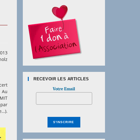
2013
holz
RECEVOIR LES ARTICLES
cert
Votre Email
! Au
AMIT
 par
e…).