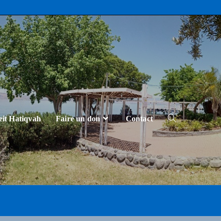
eit Hatiqvah
Faire un don
Contact