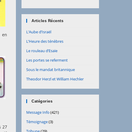
Articles Récents
L’Aube d’Israël
t en
L’Heure des ténèbres
Le rouleau d’Esaïe
Les portes se referment
Sous le mandat britannique
Theodor Herzl et William Hechler
Catégories
Message Info
(421)
Témoignage
(3)
s 27
Tribune
(29)