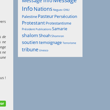
Message
Message Info
Info
Nations
Neguev
ONU
Pasteur
Persécution
Palestine
vers
Protestant
Protestantisme
Samarie
Président
Publications
shalom
Shoah
Shomron
s de
soutien
s ne
temoignage
Terrorisme
ange
tribune
Unesco
s ne
 une
us !