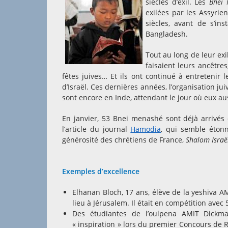
siècles d’exil. Les
Bnei
exilées par les Assyrien
siècles, avant de s’in
Bangladesh.
Tout au long de leur exi
faisaient leurs ancêtres
fêtes juives… Et ils ont continué à entretenir 
d’Israël. Ces dernières années, l’organisation ju
sont encore en Inde, attendant le jour où eux aus
En janvier, 53 Bnei menashé sont déjà arrivés 
l’article du journal
Hamodia
, qui semble étonn
générosité des chrétiens de France,
Shalom Israë
Exemples d’excellence
Elhanan Bloch, 17 ans, élève de la yeshiva A
lieu à Jérusalem. Il était en compétition ave
Des étudiantes de l’oulpena AMIT Dickm
« inspiration » lors du premier Concours de Ro