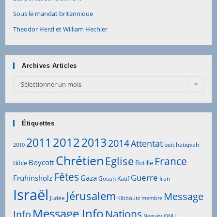
Sous le mandat britannique
Theodor Herzl et William Hechler
Archives Articles
Archives
Sélectionner un mois
Articles
Étiquettes
2012
2011
2013
2014
Attentat
beit hatiqvah
2010
Chrétien
Eglise
France
Boycott
Bible
flotille
Fêtes
Guerre
Fruhinsholz
Gaza
Goush Katif
Iran
Israël
Jérusalem
Message
Judée
Kibboutz
membre
Message Info
Info
Nations
Neguev
ONU