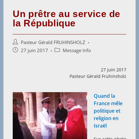
Un prêtre au service de
la République
Auteur/autrice
Pasteur Gérald FRUHINSHOLZ
de
Post
Post
27 juin 2017
Message Info
la
published:
category:
publication :
27 juin 2017
Pasteur Gérald Fruhinsholz
Quand la
France mêle
politique et
religion en
Israël
Sur cette photo