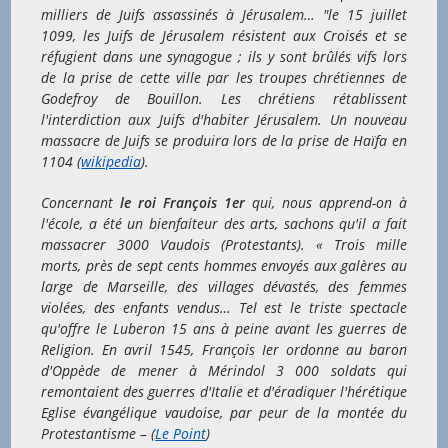
milliers de Juifs assassinés à Jérusalem… "le 15 juillet
1099, les Juifs de Jérusalem résistent aux Croisés et se
réfugient dans une synagogue ; ils y sont brûlés vifs lors
de la prise de cette ville par les troupes chrétiennes de
Godefroy de Bouillon. Les chrétiens rétablissent
l'interdiction aux Juifs d'habiter Jérusalem. Un nouveau
massacre de Juifs se produira lors de la prise de Haïfa en
1104 (
wikipedia
).
Concernant
le roi François 1er
qui, nous apprend-on à
l'école, a été un bienfaiteur des arts, sachons qu'il a fait
massacrer 3000 Vaudois (Protestants). « Trois mille
morts, près de sept cents hommes envoyés aux galères au
large de Marseille, des villages dévastés, des femmes
violées, des enfants vendus… Tel est le triste spectacle
qu'offre le Luberon 15 ans à peine avant les guerres de
Religion. En avril 1545, François Ier ordonne au baron
d'Oppède de mener à Mérindol 3 000 soldats qui
remontaient des guerres d'Italie et d'éradiquer l'hérétique
Eglise évangélique vaudoise, par peur de la montée du
Protestantisme – (
Le Point
)