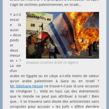
s’agit de victimes palestiniennes, en Israël…
Y a-t-il
encor
e là
aussi
« deux
poids
et
deux
mesur
es » ?
Drapeau israélien brûlé en Algérie
La vie
d’un
arabe en Egypte ou en Libye a-t-elle moins de valeur
qu’un arabe palestinien à Gaza ou en Israël ?
Mr Stéphane Hessel
ne trouve-t-il pas là une occasion
de s’indigner ?… Voilà en tous cas des événements
que le monde ne peut pas attribuer à Israël ! Bien
que… il se trouvera sans doute des antisionistes sans
scrupules pour accuser « les Juifs » d’être derrière