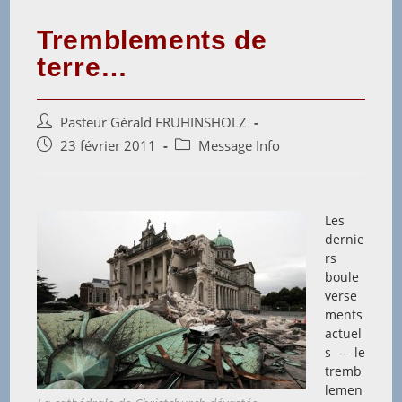
Tremblements de
terre…
Auteur/autrice
Pasteur Gérald FRUHINSHOLZ
de
Post
Post
23 février 2011
Message Info
la
published:
category:
publication :
Les
dernie
rs
boule
verse
ments
actuel
s – le
tremb
lemen