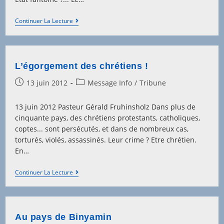
Financement
Continuer La Lecture
D’un
Etat
Fantôme
L’égorgement des chrétiens !
Post
Post
13 juin 2012
Message Info
/
Tribune
published:
category:
13 juin 2012 Pasteur Gérald Fruhinsholz Dans plus de
cinquante pays, des chrétiens protestants, catholiques,
coptes... sont persécutés, et dans de nombreux cas,
torturés, violés, assassinés. Leur crime ? Etre chrétien.
En…
L’égorgement
Continuer La Lecture
Des
Chrétiens
!
Au pays de Binyamin