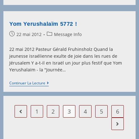
Au
Coeur
D’Israël
Yom Yerushalaïm 5772 !
Post
Post
22 mai 2012
Message Info
published:
category:
22 mai 2012 Pasteur Gérald Fruhinsholz Quand la
jeunesse israélienne exulte de joie dans les rues de
Jérusalem Y a-t-il en Israël un jour plus festif que Yom
Yerushalaïm - la "Journée…
Yom
Continuer La Lecture
Yerushalaïm
5772
!
1
2
3
4
5
6
Go to the previous page
Aller à la 