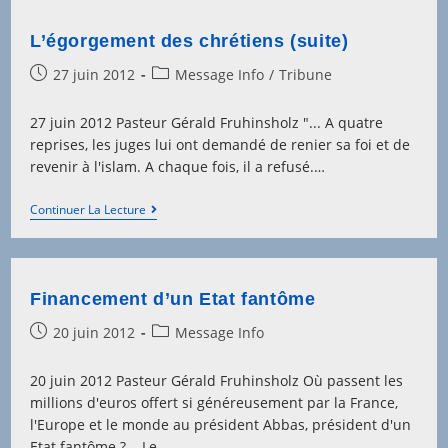
L’égorgement des chrétiens (suite)
Post
Post
27 juin 2012
Message Info
/
Tribune
published:
category:
27 juin 2012 Pasteur Gérald Fruhinsholz "... A quatre
reprises, les juges lui ont demandé de renier sa foi et de
revenir à l'islam. A chaque fois, il a refusé.…
L’égorgement
Continuer La Lecture
Des
Chrétiens
(suite)
Financement d’un Etat fantôme
Post
Post
20 juin 2012
Message Info
published:
category:
20 juin 2012 Pasteur Gérald Fruhinsholz Où passent les
millions d'euros offert si généreusement par la France,
l'Europe et le monde au président Abbas, président d'un
Etat fantôme ?... Le…