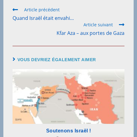
Read
Article précédent
more
Quand Israël était envahi…
articles
Article suivant
Kfar Aza – aux portes de Gaza
VOUS DEVRIEZ ÉGALEMENT AIMER
Soutenons Israël !