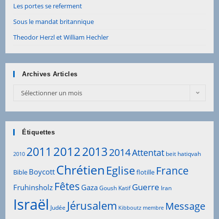
Les portes se referment
Sous le mandat britannique
Theodor Herzl et William Hechler
Archives Articles
Archives
Sélectionner un mois
Articles
Étiquettes
2012
2011
2013
2014
Attentat
beit hatiqvah
2010
Chrétien
Eglise
France
Boycott
Bible
flotille
Fêtes
Guerre
Fruhinsholz
Gaza
Goush Katif
Iran
Israël
Jérusalem
Message
Judée
Kibboutz
membre