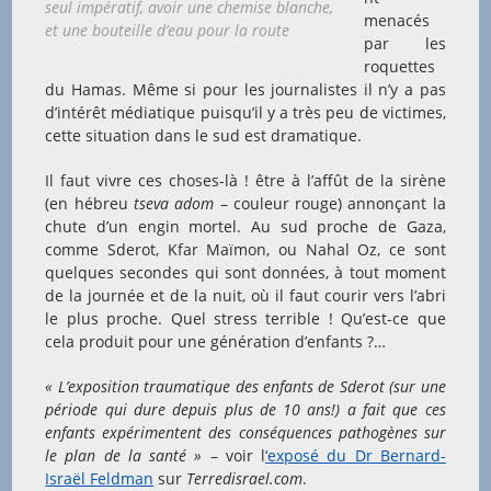
seul impératif, avoir une chemise blanche,
menacés
et une bouteille d’eau pour la route
par les
roquettes
du Hamas. Même si pour les journalistes il n’y a pas
d’intérêt médiatique puisqu’il y a très peu de victimes,
cette situation dans le sud est dramatique.
Il faut vivre ces choses-là ! être à l’affût de la sirène
(en hébreu
tseva adom
– couleur rouge) annonçant la
chute d’un engin mortel. Au sud proche de Gaza,
comme Sderot, Kfar Maïmon, ou Nahal Oz, ce sont
quelques secondes qui sont données, à tout moment
de la journée et de la nuit, où il faut courir vers l’abri
le plus proche. Quel stress terrible ! Qu’est-ce que
cela produit pour une génération d’enfants ?…
« L’exposition traumatique des enfants de Sderot (sur une
période qui dure depuis plus de 10 ans!) a fait que ces
enfants expérimentent des conséquences pathogènes sur
le plan de la santé »
– voir l
‘exposé du Dr Bernard-
Israël Feldman
sur
Terredisrael.com
.