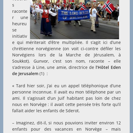
s
raconte
r une
heureu
se
initiativ
e qui mériterait d’être multipliée. Il s’agit ici d’une
chrétienne norvégienne (on voit ci-contre défiler les
Norvégiens lors de la Marche de Jérusalem, à
Soukkot). Gunvor, c’est son nom, raconte – elle
s’adresse à Line, une amie, directrice de
l’Hôtel
Eden
de Jerusalem
(1) :
« Tard hier soir, j’ai eu un appel téléphonique d’une
personne inconnue. Il avait eu mon téléphone par un
ami. Il s’agissait d’un Juif habitant pas loin de chez
nous en Norvège : il avait cette pensée très forte qu’il
fallait aider les enfants de Sderot.
– Imaginez, dit-il, si nous pouvions inviter environ 12
enfants pour des vacances en Norvège – mais