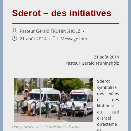
Sderot – des initiatives
Auteur/autrice
Pasteur Gérald FRUHINSHOLZ
de
Post
Post
21 août 2014
Message Info
la
published:
category:
publication :
21 août 2014
Pasteur Gérald Fruhinsholz
Sderot
symbolise
des villes
et des
kibboutz
au sud
d’Israël
directeme
Une journée chez le président d’Israël :
nt