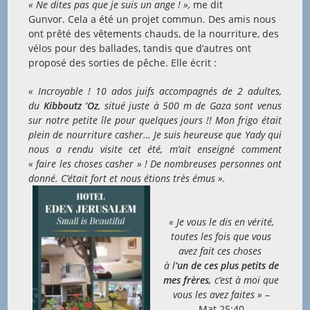
« Ne dites pas que je suis un ange ! »,
me dit
Gunvor. Cela a été un projet commun. Des amis nous
ont prêté des vêtements chauds, de la nourriture, des
vélos pour des ballades, tandis que d’autres ont
proposé des sorties de pêche. Elle écrit :
« Incroyable ! 10 ados juifs accompagnés de 2 adultes,
du
Kibboutz ‘Oz
, situé juste à 500 m de Gaza sont venus
sur notre petite île pour quelques jours !! Mon frigo était
plein de nourriture casher… Je suis heureuse que Yady qui
nous a rendu visite cet été, m’ait enseigné comment
« faire les choses casher » ! De nombreuses personnes ont
donné. C’était fort et nous étions très émus ».
« Je vous le dis en vérité,
toutes les fois que vous
avez fait ces choses
à l
‘un de ces plus petits de
mes frères,
c’est à moi que
vous les avez faites »
–
Mat 25:40