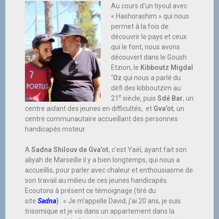
Au cours d’un tiyoul avec
« Hashorashim » qui nous
permet à la fois de
découvrir le pays et ceux
qui le font, nous avons
découvert dans le Goush
Etzion, le
Kibboutz Migdal
‘Oz
qui nous a parlé du
défi des kibboutzim au
e
21
siècle, puis
Sdé Bar
, un
centre aidant des jeunes en difficultés, et
Gva’ot
, un
centre communautaire accueillant des personnes
handicapés moteur.
A
Sadna Shilouv de Gva’ot
, c’est Yaël, ayant fait son
aliyah de Marseille il y a bien longtemps, qui nous a
accueillis, pour parler avec chaleur et enthousiasme de
son travail au milieu de ces jeunes handicapés.
Ecoutons à présent ce témoignage (tiré du
site
Sadna
)
: « Je m’appelle David, j’ai 20 ans, je suis
trisomique et je vis dans un appartement dans la