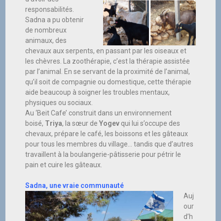
responsabilités.
Sadna a pu obtenir
de nombreux
animaux, des
chevaux aux serpents, en passant par les oiseaux et
les chèvres. La zoothérapie, c’est la thérapie assistée
par l’animal. En se servant de la proximité de l’animal,
qu’il soit de compagnie ou domestique, cette thérapie
aide beaucoup à soigner les troubles mentaux,
physiques ou sociaux.
Au ‘Beit Cafe’ construit dans un environnement
boisé,
Triya
, la sœur de
Yogev
qui lui s’occupe des
chevaux, prépare le café, les boissons et les gâteaux
pour tous les membres du village… tandis que d’autres
travaillent à la boulangerie-pâtisserie pour pétrir le
pain et cuire les gâteaux.
Sadna, une vraie communauté
Auj
our
d’h