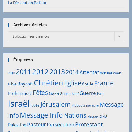
La Déclaration Balfour
Archives Articles
Sélectionner un mois
Étiquettes
2012
2011
2013
2014
Attentat
beit hatiqvah
2010
Chrétien
Eglise
France
Boycott
Bible
flotille
Fêtes
Guerre
Fruhinsholz
Gaza
Goush Katif
Iran
Israël
Jérusalem
Message
Judée
Kibboutz
membre
Message Info
Info
Nations
Neguev
ONU
Protestant
Pasteur
Persécution
Palestine