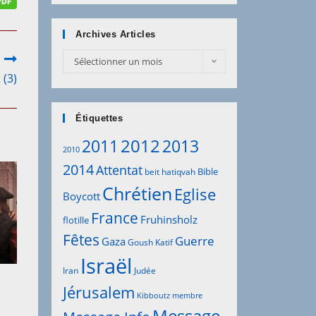
Archives Articles
Sélectionner un mois
 (3)
Étiquettes
2012
2011
2013
2010
2014
Attentat
Bible
beit hatiqvah
Chrétien
Eglise
Boycott
France
Fruhinsholz
flotille
Fêtes
Guerre
Gaza
Goush Katif
Israël
Iran
Judée
Jérusalem
Kibboutz
membre