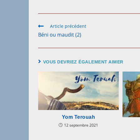
Article précédent
Béni ou maudit (2)
VOUS DEVRIEZ ÉGALEMENT AIMER
Yom Terouah
12 septembre 2021