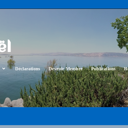
ël
…
Déclarations
Devenir Membre
Publications
B