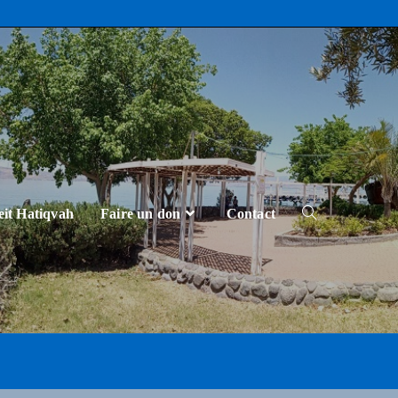
eit Hatiqvah
Faire un don
Contact