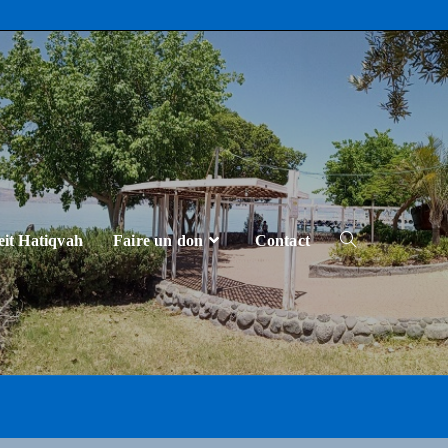
eit Hatiqvah
Faire un don
Contact