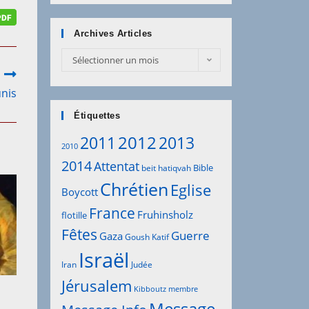
Archives Articles
Sélectionner un mois
unis
Étiquettes
2012
2011
2013
2010
2014
Attentat
Bible
beit hatiqvah
Chrétien
Eglise
Boycott
France
Fruhinsholz
flotille
Fêtes
Guerre
Gaza
Goush Katif
Israël
Iran
Judée
Jérusalem
Kibboutz
membre