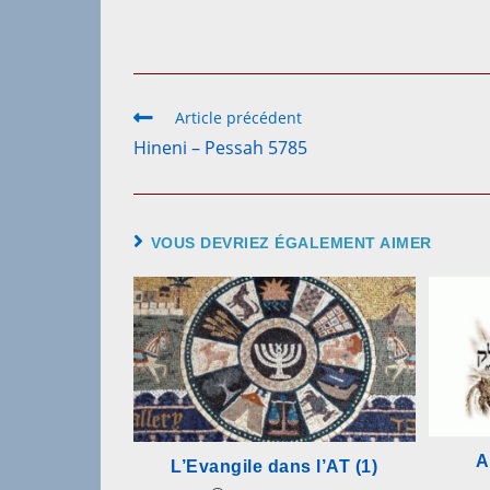
Article précédent
Hineni – Pessah 5785
VOUS DEVRIEZ ÉGALEMENT AIMER
A
L’Evangile dans l’AT (1)