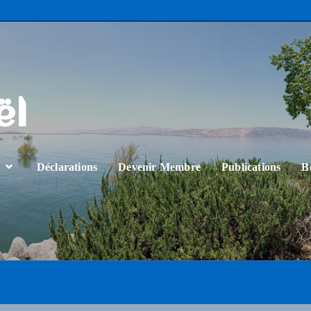
ël
…
Déclarations
Devenir Membre
Publications
B