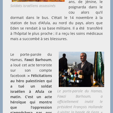
ans, de Jénine, le
Soldats israéliens assassinés
poignarda dans le
cou alors qu’il
dormait dans le bus. C’était le 14 novembre à la
station de bus d’Afula, au nord du pays, alors que
Eden se rendait à sa base militaire. Il a été transféré
à l’hôpital le plus proche ; il a reçu les soins médicaux
mais a succombé à ses blessures.
Le porte-parole du
Hamas,
Fawzi Barhoum
,
a loué cet acte terroriste
sur son compte
facebook :
« Félicitations
au héro palestinien qui
a tué un soldat
Le porte-parole du Hamas,
israélien à Afula ce
Fawzi Barhoum, a
matin. C’est un acte
officiellement invité le
héroïque qui montre
président François Hollande
que l’oppression
à visiter la bande de Gaza, «
n’empêchera pas nos