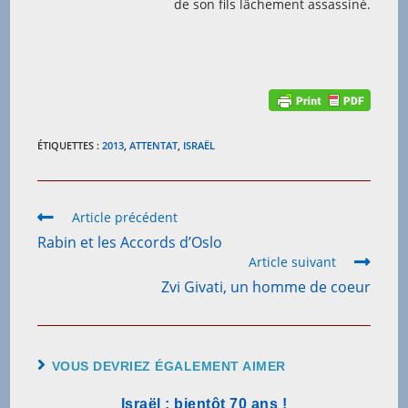
de son fils lâchement assassiné.
ÉTIQUETTES :
2013
,
ATTENTAT
,
ISRAËL
Read
Article précédent
more
Rabin et les Accords d’Oslo
articles
Article suivant
Zvi Givati, un homme de coeur
VOUS DEVRIEZ ÉGALEMENT AIMER
Israël : bientôt 70 ans !