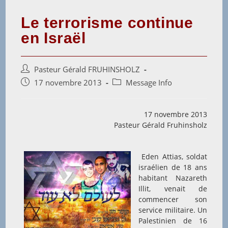
Le terrorisme continue
en Israël
Auteur/autrice
Pasteur Gérald FRUHINSHOLZ
de
Post
Post
17 novembre 2013
Message Info
la
published:
category:
publication :
17 novembre 2013
Pasteur Gérald Fruhinsholz
Eden Attias, soldat
israélien de 18 ans
habitant Nazareth
Illit, venait de
commencer son
service militaire. Un
Palestinien de 16