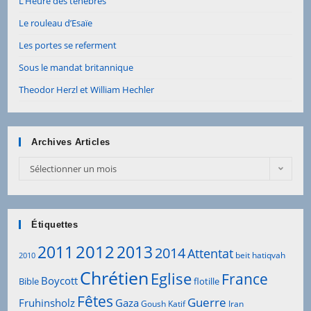
L’Heure des ténèbres
Le rouleau d’Esaïe
Les portes se referment
Sous le mandat britannique
Theodor Herzl et William Hechler
Archives Articles
Archives
Sélectionner un mois
Articles
Étiquettes
2012
2011
2013
2014
Attentat
beit hatiqvah
2010
Chrétien
Eglise
France
Boycott
Bible
flotille
Fêtes
Guerre
Fruhinsholz
Gaza
Goush Katif
Iran