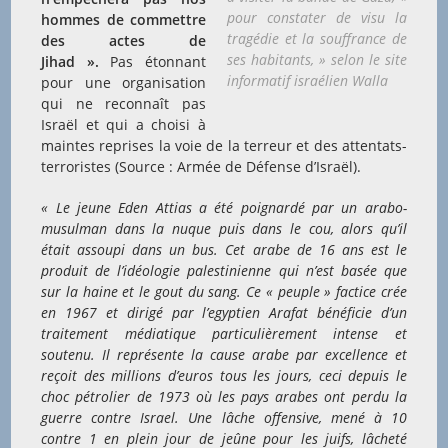
pour constater de visu la
hommes de commettre
tragédie et la souffrance de
des actes de
ses habitants, » selon le site
Jihad ».
Pas étonnant
informatif israélien Walla
pour une organisation
qui ne reconnaît pas
Israël et qui a choisi à
maintes reprises la voie de la terreur et des attentats-
terroristes (Source : Armée de Défense d’Israël).
« Le jeune Eden Attias a été poignardé par un arabo-
musulman dans la nuque puis dans le cou, alors qu’il
était assoupi dans un bus. Cet arabe de 16 ans est le
produit de l’idéologie palestinienne qui n’est basée que
sur la haine et le gout du sang. Ce « peuple » factice crée
en 1967 et dirigé par l’egyptien Arafat bénéficie d’un
traitement médiatique particulièrement intense et
soutenu. Il représente la cause arabe par excellence et
reçoit des millions d’euros tous les jours, ceci depuis le
choc pétrolier de 1973 où les pays arabes ont perdu la
guerre contre Israel. Une lâche offensive, mené à 10
contre 1 en plein jour de jeûne pour les juifs, lâcheté