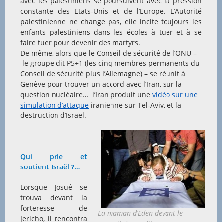
avec les palestiniens se poursuivent avec la pression
constante des Etats-Unis et de l’Europe. L’Autorité
palestinienne ne change pas, elle incite toujours les
enfants palestiniens dans les écoles à tuer et à se
faire tuer pour devenir des martyrs.
De même, alors que le Conseil de sécurité de l’ONU –
le groupe dit P5+1 (les cinq membres permanents du
Conseil de sécurité plus l’Allemagne) – se réunit à
Genève pour trouver un accord avec l’Iran, sur la
question nucléaire… l’Iran produit une
vidéo sur une
simulation d’attaque
iranienne sur Tel-Aviv, et la
destruction d’Israël.
Qui prie et
soutient Israël ?…
Lorsque Josué se
trouva devant la
forteresse de
La maman d’Eden devant le
Jericho, il rencontra