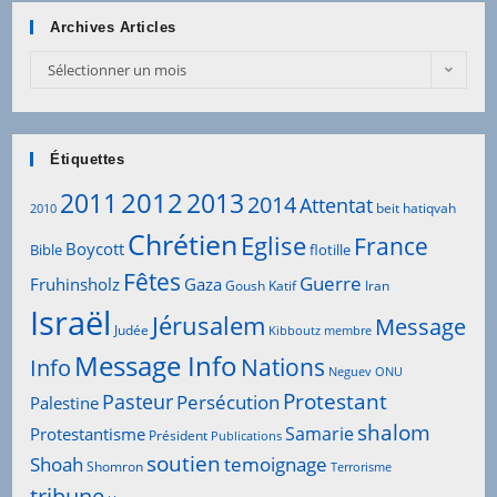
Archives Articles
Sélectionner un mois
Étiquettes
2012
2011
2013
2014
Attentat
beit hatiqvah
2010
Chrétien
Eglise
France
Boycott
Bible
flotille
Fêtes
Guerre
Fruhinsholz
Gaza
Goush Katif
Iran
Israël
Jérusalem
Message
Judée
Kibboutz
membre
Message Info
Info
Nations
Neguev
ONU
Protestant
Pasteur
Persécution
Palestine
shalom
Samarie
Protestantisme
Président
Publications
soutien
Shoah
temoignage
Shomron
Terrorisme
tribune