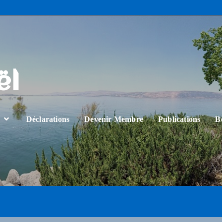
ël
…
Déclarations
Devenir Membre
Publications
B