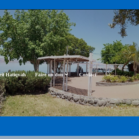
eit Hatiqvah
Faire un don
Contact