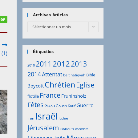
Archives Articles
Sélectionner un mois
Étiquettes
 (1)
2012
2011
2013
2010
2014
Attentat
Bible
beit hatiqvah
Chrétien
Eglise
Boycott
France
Fruhinsholz
flotille
Fêtes
Guerre
Gaza
Goush Katif
Israël
Iran
Judée
Jérusalem
Kibboutz
membre