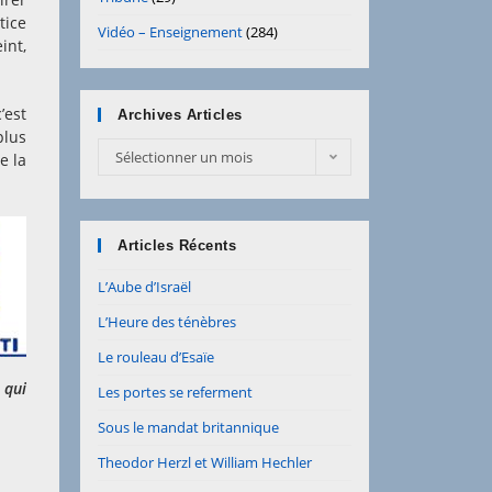
tice
Vidéo – Enseignement
(284)
int,
’est
Archives Articles
plus
Archives
Sélectionner un mois
e la
Articles
Articles Récents
L’Aube d’Israël
L’Heure des ténèbres
Le rouleau d’Esaïe
 qui
Les portes se referment
Sous le mandat britannique
Theodor Herzl et William Hechler