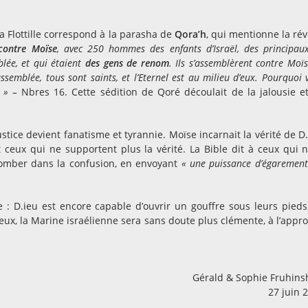
a Flottille correspond à la parasha de
Qora’h
, qui mentionne la rév
contre Moïse
, avec 250 hommes des enfants d’Israël, des principau
blée, et qui étaient
des gens de renom
. Ils s’assemblèrent contre Moïs
’assemblée, tous sont saints, et l’Eternel est au milieu d’eux. Pourquoi 
? » –
Nbres 16. Cette sédition de Qoré découlait de la jalousie e
ustice devient fanatisme et tyrannie. Moïse incarnait la vérité de D.
eux qui ne supportent plus la vérité. La Bible dit à ceux qui n
tomber dans la confusion, en envoyant
« une puissance d’égarement
: D.ieu est encore capable d’ouvrir un gouffre sous leurs pieds
ux, la Marine israélienne sera sans doute plus clémente, à l’appr
Gérald & Sophie Fruhins
27 juin 