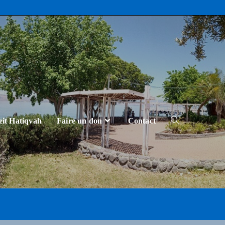
eit Hatiqvah
Faire un don
Contact