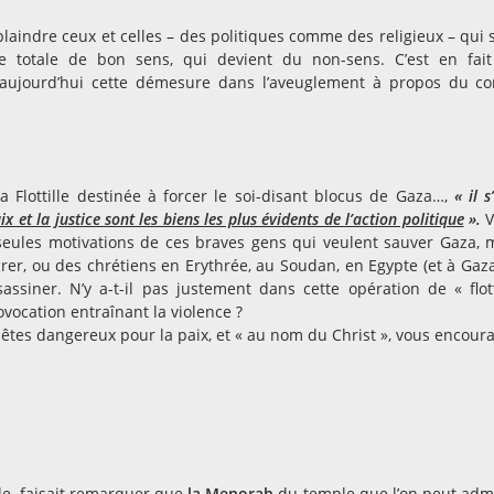
 plaindre ceux et celles – des politiques comme des religieux – qui 
 totale de bon sens, qui devient du non-sens. C’est en fai
 aujourd’hui cette démesure dans l’aveuglement à propos du con
a Flottille destinée à forcer le soi-disant blocus de Gaza…,
« il s
ix et la justice sont les biens les plus évidents de l’action politique
».
V
es seules motivations de ces braves gens qui veulent sauver Gaza, 
crer, ou des chrétiens en Erythrée, au Soudan, en Egypte (et à Gaza
ssiner. N’y a-t-il pas justement dans cette opération de « flott
ovocation entraînant la violence ?
ui êtes dangereux pour la paix, et « au nom du Christ », vous encour
ple, faisait remarquer que
la Menorah
du temple que l’on peut adm