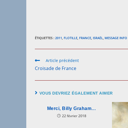
ÉTIQUETTES :
2011
,
FLOTILLE
,
FRANCE
,
ISRAËL
,
MESSAGE INFO
Read
Article précédent
more
Croisade de France
articles
VOUS DEVRIEZ ÉGALEMENT AIMER
Merci, Billy Graham…
22 février 2018