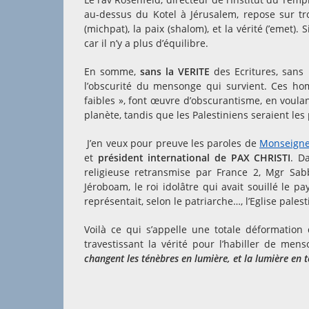
au-dessus du Kotel à Jérusalem, repose sur tro
(michpat), la paix (shalom), et la vérité (’emet). 
car il n’y a plus d’équilibre.
En somme,
sans la VERITE
des Ecritures, sans 
l’obscurité du mensonge qui survient. Ces hom
faibles », font œuvre d’obscurantisme, en voulan
planète, tandis que les Palestiniens seraient les 
J’en veux pour preuve les paroles de
Monseign
et
président international de PAX CHRISTI
. D
religieuse retransmise par France 2, Mgr Sab
Jéroboam, le roi idolâtre qui avait souillé le p
représentait, selon le patriarche…, l’Eglise pales
Voilà ce qui s’appelle une totale déformation de
travestissant la vérité pour l’habiller de men
changent les ténèbres en lumière, et la lumière en 