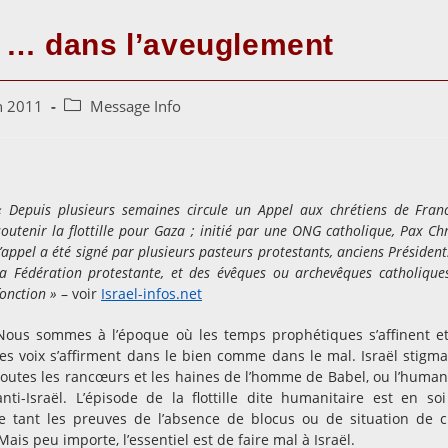
te … dans l’aveuglement
Post
n 2011
Message Info
category:
« Depuis plusieurs semaines circule un Appel aux chrétiens de Fran
soutenir la flottille pour Gaza ; initié par une ONG catholique, Pax Chri
l’appel a été signé par plusieurs pasteurs protestants, anciens Président
la Fédération protestante, et des évêques ou archevêques catholique
fonction »
– voir
Israel-infos.net
Nous sommes à l’époque où les temps prophétiques s’affinent e
les voix s’affirment dans le bien comme dans le mal. Israël stigma
toutes les rancœurs et les haines de l’homme de Babel, ou l’human
anti-Israël. L’épisode de la flottille dite humanitaire est en so
e tant les preuves de l’absence de blocus ou de situation de c
 Mais peu importe, l’essentiel est de faire mal à Israël.