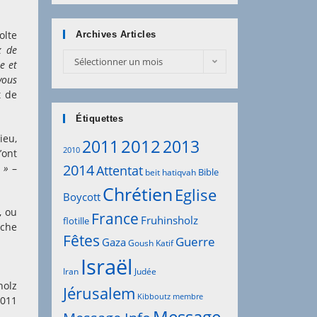
olte
Archives Articles
x de
Archives
Sélectionner un mois
e et
Articles
vous
t de
Étiquettes
ieu,
2012
2011
2013
2010
’ont
2014
 »
–
Attentat
Bible
beit hatiqvah
Chrétien
Eglise
Boycott
, ou
France
Fruhinsholz
flotille
oche
Fêtes
Guerre
Gaza
Goush Katif
Israël
Iran
Judée
holz
Jérusalem
Kibboutz
membre
2011