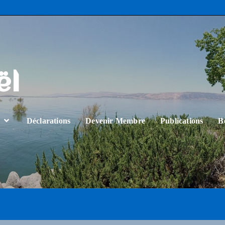
ël
…
Déclarations
Devenir Membre
Publications
B