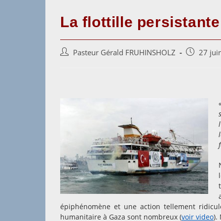
La flottille persistan
Auteur/autrice
Post
Pasteur Gérald FRUHINSHOLZ
27 jui
de
published:
la
publication :
épiphénomène et une action tellement ridicul
humanitaire à Gaza sont nombreux (
voir video
).