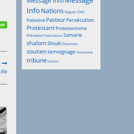
Message
Message Info
Info
Nations
Neguev
ONU
Pasteur
Persécution
Palestine
Protestant
Protestantisme
Samarie
Président
Publications
shalom
Shoah
Shomron
soutien
temoignage
Terrorisme
tribune
Unesco
ille