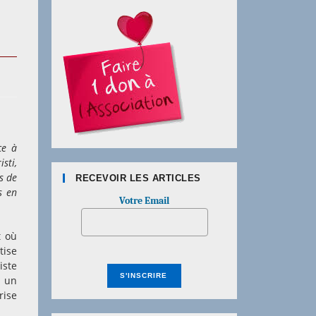
ce à
sti,
s de
RECEVOIR LES ARTICLES
s en
Votre Email
t où
tise
iste
i un
rise