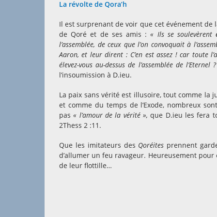
La révolte de Qora’h
Il est surprenant de voir que cet événement de l
de Qoré et de ses amis :
« Ils se soulevèrent
l’assemblée, de ceux que l’on convoquait à l’assem
Aaron, et leur dirent : C’en est assez ! car toute l
élevez-vous au-dessus de l’assemblée de l’Eternel 
l’insoumission à D.ieu.
La paix sans vérité est illusoire, tout comme la j
et comme du temps de l’Exode, nombreux sont c
pas
« l’amour de la vérité »,
que D.ieu les fera 
2Thess 2 :11.
Que les imitateurs des
Qoréites
prennent garde 
d’allumer un feu ravageur. Heureusement pour e
de leur flottille…