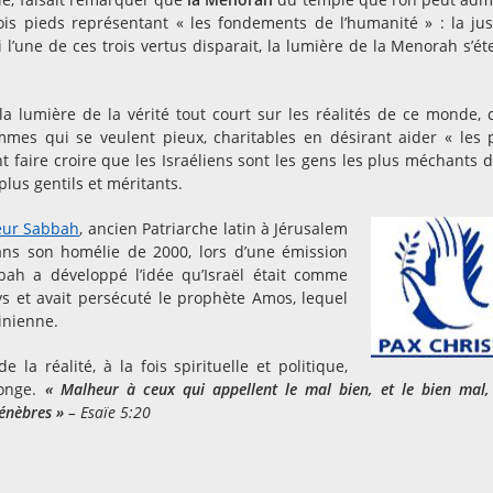
is pieds représentant « les fondements de l’humanité » : la jus
Si l’une de ces trois vertus disparait, la lumière de la Menorah s’éte
la lumière de la vérité tout court sur les réalités de ce monde, c
mes qui se veulent pieux, charitables en désirant aider « les 
t faire croire que les Israéliens sont les gens les plus méchants d
plus gentils et méritants.
eur Sabbah
, ancien Patriarche latin à Jérusalem
ans son homélie de 2000, lors d’une émission
bah a développé l’idée qu’Israël était comme
ays et avait persécuté le prophète Amos, lequel
tinienne.
 la réalité, à la fois spirituelle et politique,
songe.
« Malheur à ceux qui appellent le mal bien, et le bien mal,
ténèbres »
– Esaïe 5:20