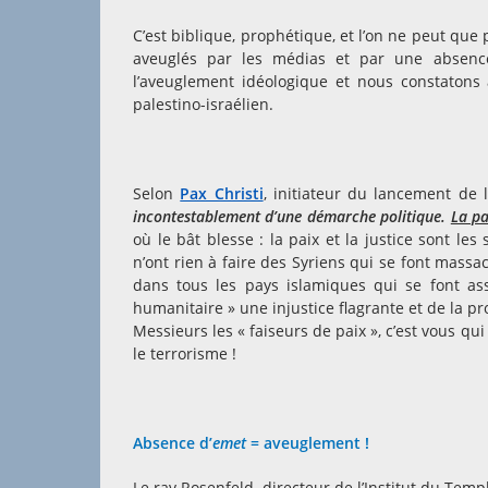
C’est biblique, prophétique, et l’on ne peut que
aveuglés par les médias et par une absence
l’aveuglement idéologique et nous constatons
palestino-israélien.
Selon
Pax Christi
, initiateur du lancement de l
incontestablement d’une démarche politique.
La pa
où le bât blesse : la paix et la justice sont l
n’ont rien à faire des Syriens qui se font massa
dans tous les pays islamiques qui se font assa
humanitaire » une injustice flagrante et de la pr
Messieurs les « faiseurs de paix », c’est vous q
le terrorisme !
Absence d’
emet
= aveuglement !
Le rav Rosenfeld, directeur de l’Institut du Tem