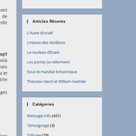
sont
t de
Articles Récents
flit
L’Aube d’Israël
L’Heure des ténèbres
Le rouleau d’Esaïe
’agit
oilà
Les portes se referment
mais
Sous le mandat britannique
) et
ille
Theodor Herzl et William Hechler
agez
Catégories
Message Info
(421)
Témoignage
(3)
Tribune
(29)
irer