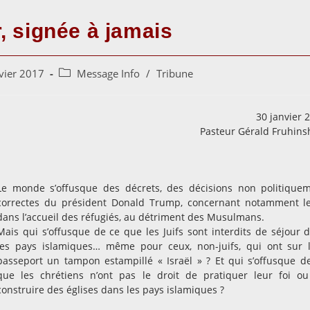
, signée à jamais
Post
vier 2017
Message Info
/
Tribune
category:
30 janvier 
Pasteur Gérald Fruhins
Le monde s’offusque des décrets, des décisions non politique
correctes du président Donald Trump, concernant notamment le
dans l’accueil des réfugiés, au détriment des Musulmans.
Mais qui s’offusque de ce que les Juifs sont interdits de séjour 
les pays islamiques… même pour ceux, non-juifs, qui ont sur 
passeport un tampon estampillé « Israël » ? Et qui s’offusque d
que les chrétiens n’ont pas le droit de pratiquer leur foi o
construire des églises dans les pays islamiques ?