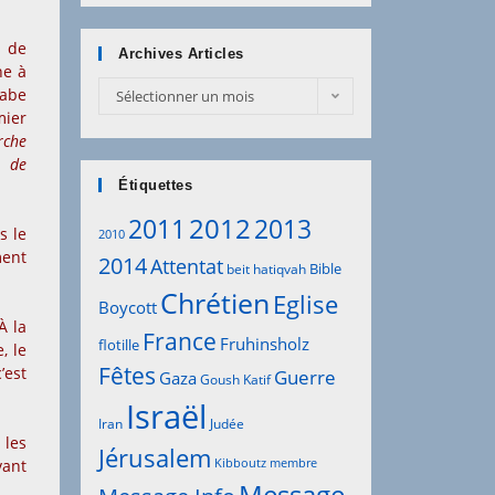
s de
Archives Articles
ne à
Archives
rabe
Sélectionner un mois
Articles
mier
rche
n de
Étiquettes
2012
2011
2013
s le
2010
ment
2014
Attentat
Bible
beit hatiqvah
Chrétien
Eglise
Boycott
À la
France
Fruhinsholz
flotille
, le
Fêtes
’est
Guerre
Gaza
Goush Katif
Israël
Iran
Judée
 les
Jérusalem
ant
Kibboutz
membre