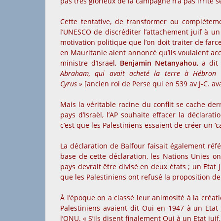
pas très glorieux de la campagne n’a pas irrité se
Cette tentative, de transformer ou complètemen
l’UNESCO de discréditer l’attachement juif à un
motivation politique que l’on doit traiter de fa
en Mauritanie aient annoncé qu’ils voulaient ac
ministre d’Israël,
Benjamin Netanyahou
, a di
Abraham, qui avait acheté la terre à Hébron o
Cyrus »
[ancien roi de Perse qui en 539 av J-C. avai
Mais la véritable racine du conflit se cache der
pays d’Israël, l’AP souhaite effacer la déclara
c’est que les Palestiniens essaient de créer un ‘cas
La déclaration de Balfour faisait également référ
base de cette déclaration, les Nations Unies o
pays devrait être divisé en deux états ; un Etat j
que les Palestiniens ont refusé la proposition de
À l’époque on a classé leur animosité à la créati
Palestiniens avaient dit Oui en 1947 à un Etat 
l’ONU. « S’ils disent finalement Oui à un Etat juif