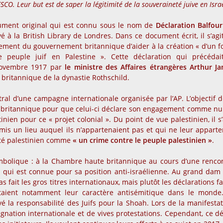
SCO. Leur but est de saper la légitimité de la souveraineté juive en Israë
ument original qui est connu sous le nom de
Déclaration Balfou
é à la British Library de Londres. Dans ce document écrit, il s’agi
ement du gouvernement britannique d’aider à la création « d’un f
e peuple juif en Palestine ». Cette déclaration qui précédai
 novembre 1917 par
le ministre des Affaires étrangères Arthur J
 britannique de la dynastie Rothschild.
tral d’une campagne internationale organisée par l’AP. L’objectif d
 britannique pour que celui-ci déclare son engagement comme nu
nien pour ce « projet colonial ». Du point de vue palestinien, il s’
is un lieu auquel ils n’appartenaient pas et qui ne leur apparte
ôté palestinien comme
« un crime contre le peuple palestinien »
.
mbolique : à la Chambre haute britannique au cours d’une renco
e
qui est connue pour sa position anti-israélienne. Au grand dam
s fait les gros titres internationaux, mais plutôt les déclarations fa
létaient notamment leur caractère antisémitique dans le monde
é la responsabilité des Juifs pour la Shoah. Lors de la manifestat
ndignation internationale et de vives protestations. Cependant, ce d