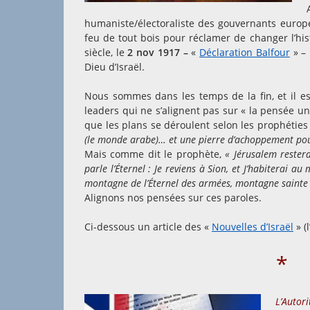
humaniste/électoraliste des gouvernants européen
feu de tout bois pour réclamer de changer l’hist
siècle, le
2 nov 1917
–
«
Déclaration Balfour
» – 
Dieu d’Israël.
Nous sommes dans les temps de la fin, et il e
leaders qui ne s’alignent pas sur « la pensée un
que les plans se déroulent selon les prophéties
(le monde arabe)… et une pierre d’achoppement pour 
Mais comme dit le prophète,
« Jérusalem rester
parle l’Éternel : Je reviens à Sion, et J’habiterai au
montagne de l’Éternel des armées, montagne sainte »
Alignons nos pensées sur ces paroles.
Ci-dessous un article des «
Nouvelles d’Israël
» (
*
L’Autor