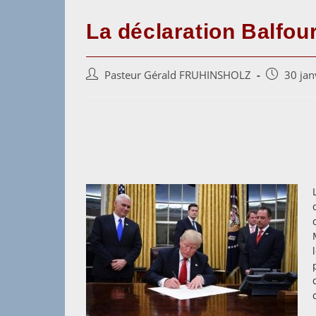
La déclaration Balfour
Auteur/autrice
Post
Pasteur Gérald FRUHINSHOLZ
30 jan
de
published:
la
publication :