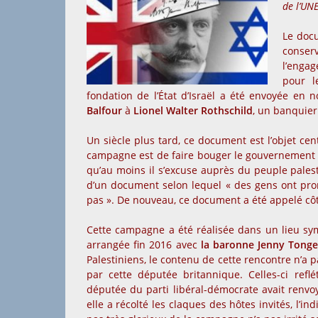
de
l’UNE
Le doc
conserv
l’engag
pour l
fondation de l’État d’Israël a été envoyée en
Balfour
à
Lionel Walter Rothschild
, un banquier
Un siècle plus tard, ce document est l’objet cen
campagne est de faire bouger le gouvernement
qu’au moins il s’excuse auprès du peuple palesti
d’un document selon lequel « des gens ont prom
pas ». De nouveau, ce document a été appelé c
Cette campagne a été réalisée dans un lieu sy
arrangée fin 2016 avec
la baronne Jenny Tong
Palestiniens, le contenu de cette rencontre n’a pa
par cette députée britannique. Celles-ci ref
députée du parti libéral-démocrate avait renvoy
elle a récolté les claques des hôtes invités, l’i