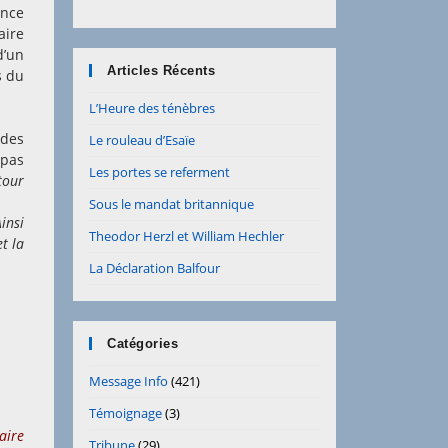
ance
aire
d’un
Articles Récents
s du
L’Heure des ténèbres
 des
Le rouleau d’Esaïe
 pas
Les portes se referment
tour
Sous le mandat britannique
Ainsi
Theodor Herzl et William Hechler
et la
La Déclaration Balfour
Catégories
Message Info
(421)
Témoignage
(3)
aire
Tribune
(29)