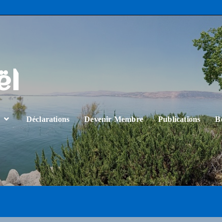
ël
…
Déclarations
Devenir Membre
Publications
B