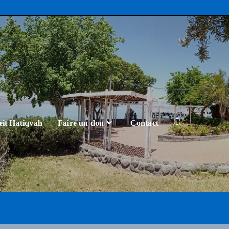
eit Hatiqvah
Faire un don
Contact