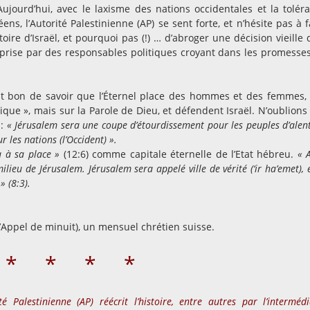
Aujourd’hui, avec le laxisme des nations occidentales et la tolér
s, l’Autorité Palestinienne (AP) se sent forte, et n’hésite pas à f
oire d’Israël, et pourquoi pas (!) … d’abroger une décision vieille 
prise par des responsables politiques croyant dans les promesse
st bon de savoir que l’Éternel place des hommes et des femmes,
ique », mais sur la Parole de Dieu, et défendent Israël. N’oublions
 :
« Jérusalem sera une coupe d’étourdissement pour les peuples d’alen
les nations (l’Occident) ».
a à sa place »
(12:6) comme capitale éternelle de l’Etat hébreu.
« 
 milieu de Jérusalem. Jérusalem sera appelé ville de vérité (‘ir ha’emet), 
 (8:3).
l’Appel de minuit), un mensuel chrétien suisse.
 * * * *
ité Palestinienne (AP) réécrit l’histoire, entre autres par l’intermédi