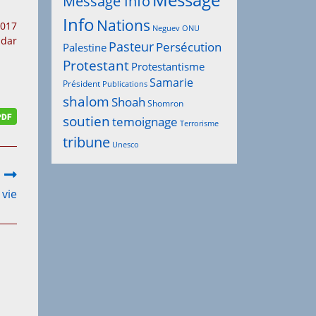
Message
Message Info
Info
Nations
2017
Neguev
ONU
idar
Pasteur
Persécution
Palestine
Protestant
Protestantisme
Samarie
Président
Publications
shalom
Shoah
Shomron
soutien
temoignage
Terrorisme
tribune
Unesco
 vie