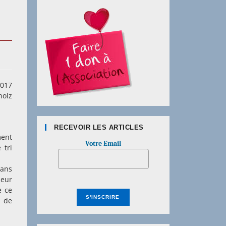
2017
holz
RECEVOIR LES ARTICLES
ment
Votre Email
 tri
dans
leur
e ce
u de