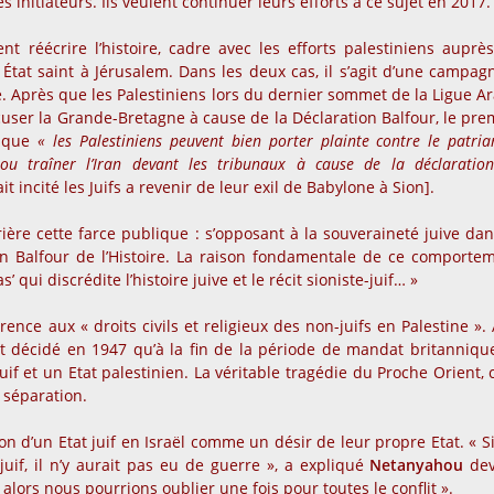
s initiateurs. Ils veulent continuer leurs efforts à ce sujet en 2017.
t réécrire l’histoire, cadre avec les efforts palestiniens auprè
 État saint à Jérusalem. Dans les deux cas, il s’agit d’une campag
rce. Après que les Palestiniens lors du dernier sommet de la Ligue A
cuser la Grande-Bretagne à cause de la Déclaration Balfour, le pre
t que
« les Palestiniens peuvent bien porter plainte contre le patria
u traîner l’Iran devant les tribunaux à cause de la déclaratio
t incité les Juifs a revenir de leur exil de Babylone à Sion].
rière cette farce publique : s’opposant à la souveraineté juive dan
tion Balfour de l’Histoire. La raison fondamentale de ce comporte
’ qui discrédite l’histoire juive et le récit sioniste-juif… »
ence aux « droits civils et religieux des non-juifs en Palestine ». 
nt décidé en 1947 qu’à la fin de la période de mandat britannique
uif et un Etat palestinien. La véritable tragédie du Proche Orient, c
 séparation.
on d’un Etat juif en Israël comme un désir de leur propre Etat. « Si
juif, il n’y aurait pas eu de guerre », a expliqué
Netanyahou
dev
, alors nous pourrions oublier une fois pour toutes le conflit ».