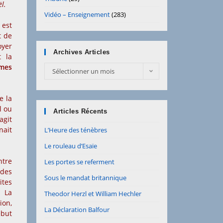
l.
Vidéo – Enseignement
(283)
r
est
t de
oyer
Archives Articles
t la
ames
Archives
Sélectionner un mois
Articles
e la
l ou
Articles Récents
agit
nait
L’Heure des ténèbres
Le rouleau d’Esaïe
ntre
Les portes se referment
 des
Sous le mandat britannique
ites
. La
Theodor Herzl et William Hechler
ion,
La Déclaration Balfour
ébut