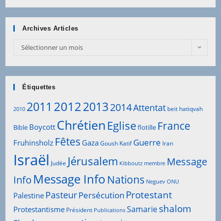
Archives Articles
Sélectionner un mois
Étiquettes
2012
2011
2013
2014
Attentat
beit hatiqvah
2010
Chrétien
Eglise
France
Boycott
Bible
flotille
Fêtes
Guerre
Fruhinsholz
Gaza
Goush Katif
Iran
Israël
Jérusalem
Message
Judée
Kibboutz
membre
Message Info
Info
Nations
Neguev
ONU
Protestant
Pasteur
Persécution
Palestine
shalom
Samarie
Protestantisme
Président
Publications