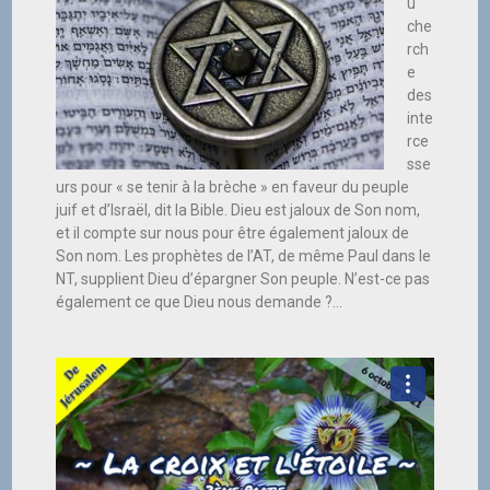
u
che
rch
e
des
inte
rce
sse
urs pour « se tenir à la brèche » en faveur du peuple
juif et d’Israël, dit la Bible. Dieu est jaloux de Son nom,
et il compte sur nous pour être également jaloux de
Son nom. Les prophètes de l’AT, de même Paul dans le
NT, supplient Dieu d’épargner Son peuple. N’est-ce pas
également ce que Dieu nous demande ?…