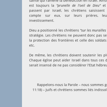
sainte qui ramène la bénédiction en Israël. Ains
est toujours la
"prunelle de l'oeil de Dieu"
et 
passent par Israël, les chrétiens saisissen
compte sur eux, sur leurs prières, leur
investissement.
Dieu a positionné les chrétiens
"sur les murailles
stratégie. Les chrétiens ne peuvent donc pas se t
la protection des frontières et celle des soldats
etc.
De même, les chrétiens doivent soutenir les pl
Chaque église peut aider Israël dans tous ces d
serait insensé de ne pas considérer l'Etat hébre
Rappelons-nous la Parole – nous sommes gref
11:18) – Juifs et chrétiens sommes liés indis