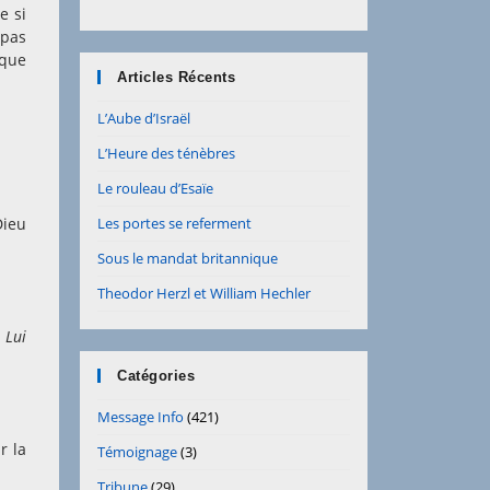
e si
 pas
 que
Articles Récents
L’Aube d’Israël
L’Heure des ténèbres
Le rouleau d’Esaïe
Dieu
Les portes se referment
Sous le mandat britannique
Theodor Herzl et William Hechler
 Lui
Catégories
Message Info
(421)
r la
Témoignage
(3)
Tribune
(29)