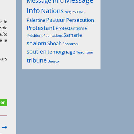
Message
Message Info
Info
Nations
Neguev
ONU
Pasteur
Persécution
Palestine
e le
Protestant
rale
Protestantisme
ulte
Samarie
Président
Publications
é le
shalom
Shoah
Shomron
soutien
temoignage
Terrorisme
ours
tribune
Unesco