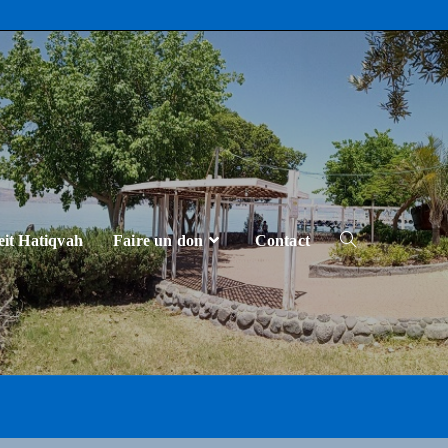
eit Hatiqvah
Faire un don
Contact