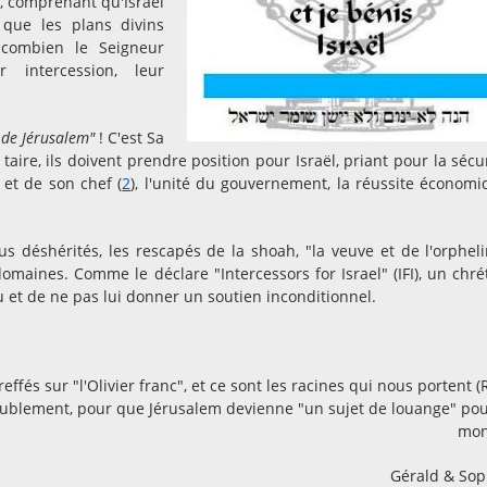
i, comprenant qu'Israël
que les plans divins
t combien le Seigneur
 intercession, leur
 de Jérusalem"
! C'est Sa
aire, ils doivent prendre position pour Israël, priant pour la sécur
 et de son chef (
2
), l'unité du gouvernement, la réussite économi
us déshérités, les rescapés de la shoah, "la veuve et de l'orphel
omaines. Comme le déclare "Intercessors for Israel" (IFI), un chré
u et de ne pas lui donner un soutien inconditionnel.
fés sur "l'Olivier franc", et ce sont les racines qui nous portent 
solublement, pour que Jérusalem devienne "un sujet de louange" pou
mon
Gérald & So