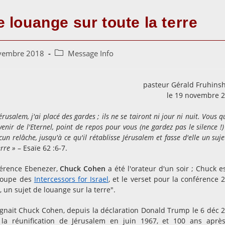
 louange sur toute la terre
Post
vembre 2018
Message Info
category:
pasteur Gérald Fruhinsh
le 19 novembre 
érusalem, j'ai placé des gardes ; ils ne se tairont ni jour ni nuit. Vous q
enir de l'Eternel, point de repos pour vous (ne gardez pas le silence !) 
cun relâche, jusqu'à ce qu'il rétablisse Jérusalem et fasse d'elle un suj
erre »
– Esaïe 62 :6-7.
férence Ebenezer,
Chuck Cohen
a été l'orateur d'un soir ; Chuck es
groupe des
Intercessors for Israel
, et le verset pour la conférence 
, un sujet de louange sur la terre".
gnait Chuck Cohen, depuis la déclaration Donald Trump le 6 déc 
la réunification de Jérusalem en juin 1967, et 100 ans aprè