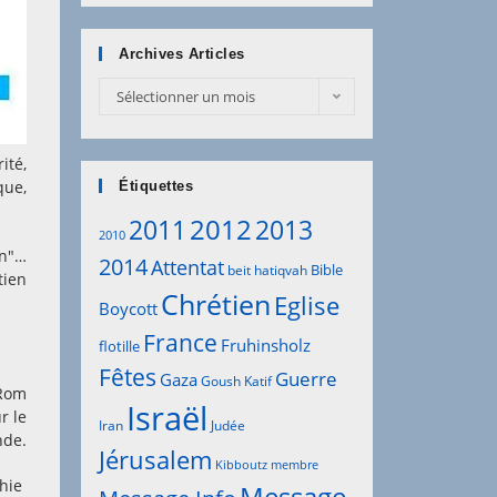
Archives Articles
Archives
Sélectionner un mois
Articles
ité,
que,
Étiquettes
2012
2011
2013
2010
in"…
2014
Attentat
Bible
beit hatiqvah
tien
Chrétien
Eglise
Boycott
France
Fruhinsholz
flotille
Fêtes
Guerre
Gaza
Goush Katif
(Rom
Israël
r le
Iran
Judée
de.
Jérusalem
Kibboutz
membre
phie