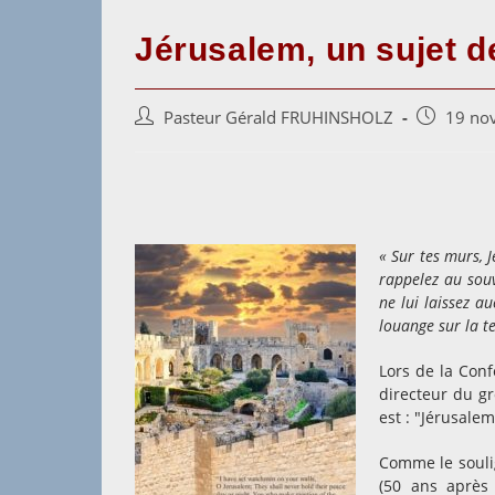
Jérusalem, un sujet de
Auteur/autrice
Post
Pasteur Gérald FRUHINSHOLZ
19 no
de
published:
la
publication :
« Sur tes murs, J
rappelez au souv
ne lui laissez au
louange sur la t
Lors de la Con
directeur du 
est : "Jérusalem
Comme le souli
(50 ans après 