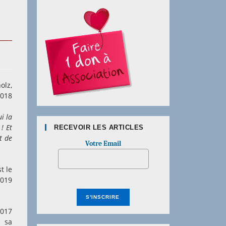
olz,
2018
ui la
! Et
RECEVOIR LES ARTICLES
et de
Votre Email
t le
2019
2017
s sa