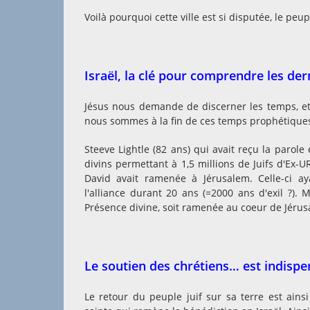
Voilà pourquoi cette ville est si disputée, le peup
Israël, la clé pour comprendre les de
Jésus nous demande de discerner les temps, et 
nous sommes à la fin de ces temps prophétique
Steeve Lightle (82 ans) qui avait reçu la parole 
divins permettant à 1,5 millions de Juifs d'Ex-U
David avait ramenée à Jérusalem. Celle-ci ay
l'alliance durant 20 ans (=2000 ans d'exil ?).
Présence divine, soit ramenée au coeur de Jéru
Le soutien des chrétiens… est indi
spe
Le retour du peuple juif sur sa terre est ains