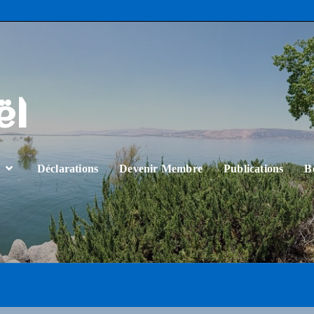
ël
…
Déclarations
Devenir Membre
Publications
B