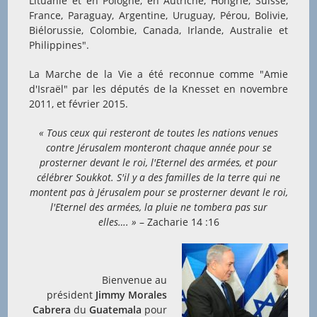
Lituanie et en Pologne, en Autriche, Hongrie, Suisse,
France, Paraguay, Argentine, Uruguay, Pérou, Bolivie,
Biélorussie, Colombie, Canada, Irlande, Australie et
Philippines".
La Marche de la Vie a été reconnue comme "Amie
d'Israël" par les députés de la Knesset en novembre
2011, et février 2015.
« Tous ceux qui resteront de toutes les nations venues
contre Jérusalem monteront chaque année pour se
prosterner devant le roi, l'Eternel des armées, et pour
célébrer Soukkot. S'il y a des familles de la terre qui ne
montent pas à Jérusalem pour se prosterner devant le roi,
l'Eternel des armées, la pluie ne tombera pas sur
elles…. »
– Zacharie 14 :16
Bienvenue au
président
Jimmy Morales
Cabrera
du
Guatemala
pour