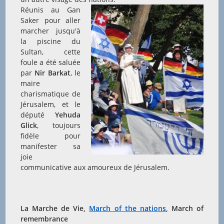
Réunis au Gan
Saker pour aller
marcher jusqu'à
la piscine du
Sultan, cette
foule a été saluée
par
Nir Barkat
, le
maire
charismatique de
Jérusalem, et le
député
Yehuda
Glick
, toujours
fidèle pour
manifester sa
joie
communicative aux amoureux de Jérusalem.
La Marche de Vie,
March of the nations
, March of
remembrance