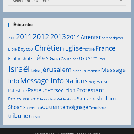
Sélectionner un mois
Articles
Étiquettes
2012
2011
2013
2014
Attentat
beit hatiqvah
2010
Chrétien
Eglise
France
Boycott
Bible
flotille
Fêtes
Guerre
Fruhinsholz
Gaza
Goush Katif
Iran
Israël
Jérusalem
Message
Judée
Kibboutz
membre
Message Info
Info
Nations
Neguev
ONU
Protestant
Pasteur
Persécution
Palestine
shalom
Samarie
Protestantisme
Président
Publications
soutien
Shoah
temoignage
Shomron
Terrorisme
tribune
Unesco
Shalom Israël - Copyright [oceanwp_date]