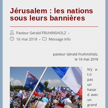
Jérusalem : les nations
sous leurs bannières
Auteur/autrice
Pasteur Gérald FRUHINSHOLZ
de
Post
Post
16 mai 2018
Message Info
la
published:
category:
publication :
pasteur Gérald Fruhinsholz,
le 16 mai 2018
N'y a-
t-il
pas
un
hasar
d avec
un
grand