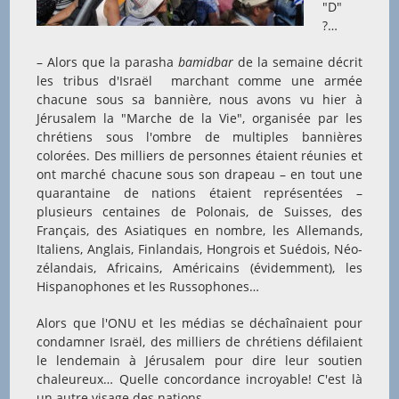
"D"
?…
– Alors que la parasha
bamidbar
de la semaine décrit
les tribus d'Israël marchant comme une armée
chacune sous sa bannière, nous avons vu hier à
Jérusalem la "Marche de la Vie", organisée par les
chrétiens sous l'ombre de multiples bannières
colorées. Des milliers de personnes étaient réunies et
ont marché chacune sous son drapeau – en tout une
quarantaine de nations étaient représentées –
plusieurs centaines de Polonais, de Suisses, des
Français, des Asiatiques en nombre, les Allemands,
Italiens, Anglais, Finlandais, Hongrois et Suédois, Néo-
zélandais, Africains, Américains (évidemment), les
Hispanophones et les Russophones…
Alors que l'ONU et les médias se déchaînaient pour
condamner Israël, des milliers de chrétiens défilaient
le lendemain à Jérusalem pour dire leur soutien
chaleureux… Quelle concordance incroyable! C'est là
un autre visage des nations.