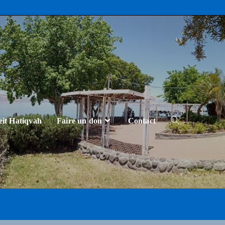
eit Hatiqvah
Faire un don
Contact