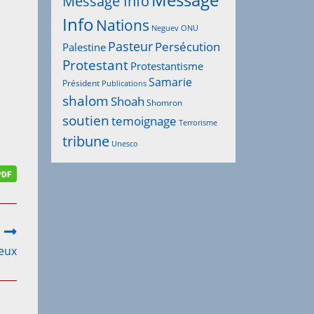
Message
Message Info
Info
Nations
Neguev
ONU
Pasteur
Persécution
Palestine
Protestant
Protestantisme
Samarie
Président
Publications
shalom
Shoah
Shomron
soutien
temoignage
Terrorisme
tribune
Unesco
yeux