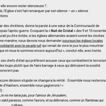
t-elle encore rester silencieuse ?…
 l’Eglise s’est fait remarquer par son silence – un « silence
tions.
 par des chrétiens, donne la parole à une sœur de la Communauté de
epuis l’après-guerre. Evoquant la
« Nuit de Cristal »
des 9 et 10 novemb
it pu être évitée, si les églises allemandes avaient sonné les cloches
a même manière, nous devons nous demander
pourquoi les églises locales
solidarité avec le peuple juif
qui venait de vivre le jour le plus meurtrier
oque et nous le sommes encore aujourd’hui », conclut-elle, avec honte.
 ces chefs d’état qui préfèrent accuser ceux qui combattent le terroris
les loups plutôt que de faire barrage à ceux qui détruisent la société.
 honorent pas.
cune décision stupide ne changera la vérité… Ensemble nous resterons
ide d’Hashem, ensemble nous gagnerons ! »
) :
 Je ne me tairai pas, pour l’amour de Jérusalem,
n salut paraisse, comme l’aurore, et sa délivrance, comme un flambeau qui
s’allume.