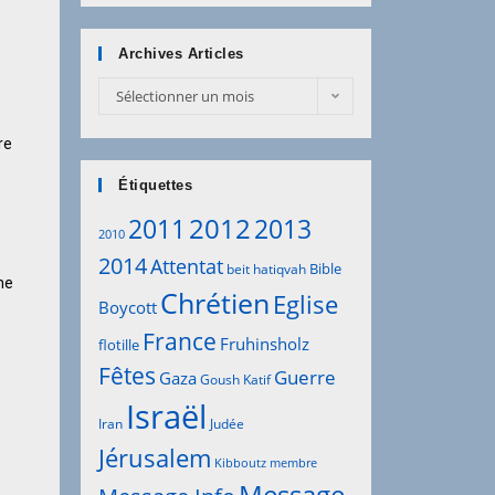
Archives Articles
Sélectionner un mois
re
Étiquettes
2012
2011
2013
2010
2014
Attentat
Bible
beit hatiqvah
me
Chrétien
Eglise
Boycott
France
Fruhinsholz
flotille
Fêtes
Guerre
Gaza
Goush Katif
Israël
Iran
Judée
Jérusalem
Kibboutz
membre