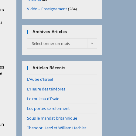
Vidéo – Enseignement
(284)
urs
u
Archives Articles
Sélectionner un mois
les
Articles Récents
de
L’Aube d’Israël
L’Heure des ténèbres
Le rouleau d’Esaïe
Les portes se referment
Sous le mandat britannique
’un
Theodor Herzl et William Hechler