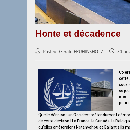
Honte et décadence
Pasteur Gérald FRUHINSHOLZ
24 no
Colère
cette
sous l
ce je
minis
pour 
Quelle dérision : un Occident prétendument démocra
de cette décision !
La France, le Canada, la Belgique
qu’elles arrêteraient Netanyahou et Gallant s’ils me