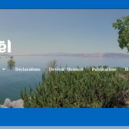
ël
…
Déclarations
Devenir Membre
Publications
B