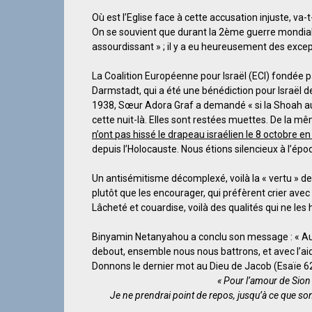
Où est l’Eglise face à cette accusation injuste, va-
On se souvient que durant la 2ème guerre mondiale,
assourdissant » ; il y a eu heureusement des excep
La Coalition Européenne pour Israël (ECI) fondée
Darmstadt, qui a été une bénédiction pour Israël d
1938, Sœur Adora Graf a demandé « si la Shoah aura
cette nuit-là. Elles sont restées muettes. De l
n’ont pas hissé le drapeau israélien le 8 octobre en 
depuis l’Holocauste. Nous étions silencieux à l’ép
Un antisémitisme décomplexé, voilà la « vertu » de
plutôt que les encourager, qui préfèrent crier avec 
Lâcheté et couardise, voilà des qualités qui ne les
Binyamin Netanyahou a conclu son message : « Au
debout, ensemble nous nous battrons, et avec l’a
Donnons le dernier mot au Dieu de Jacob (Esaïe 62
« Pour l’amour de Sion
Je ne prendrai point de repos, jusqu’à ce que so