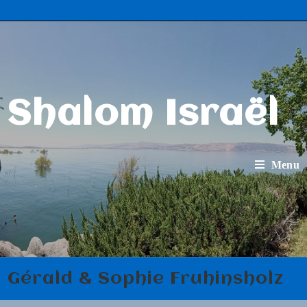
Skip
to
content
Shalom Israël
Menu
Gérald & Sophie Fruhinsholz