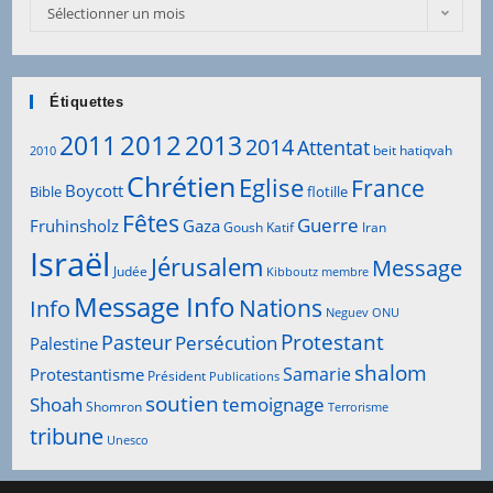
Sélectionner un mois
Étiquettes
2012
2011
2013
2014
Attentat
beit hatiqvah
2010
Chrétien
Eglise
France
Boycott
Bible
flotille
Fêtes
Guerre
Fruhinsholz
Gaza
Goush Katif
Iran
Israël
Jérusalem
Message
Judée
Kibboutz
membre
Message Info
Info
Nations
Neguev
ONU
Protestant
Pasteur
Persécution
Palestine
shalom
Samarie
Protestantisme
Président
Publications
soutien
Shoah
temoignage
Shomron
Terrorisme
tribune
Unesco