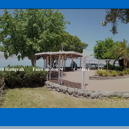
eit Hatiqvah
Faire un don
Contact