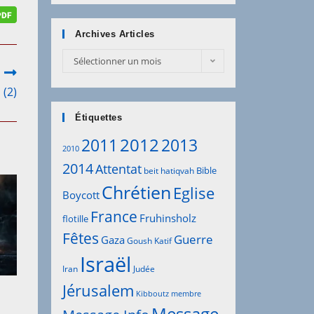
Archives Articles
Sélectionner un mois
 (2)
Étiquettes
2012
2011
2013
2010
2014
Attentat
Bible
beit hatiqvah
Chrétien
Eglise
Boycott
France
Fruhinsholz
flotille
Fêtes
Guerre
Gaza
Goush Katif
Israël
Iran
Judée
Jérusalem
Kibboutz
membre