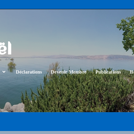
ël
…
Déclarations
Devenir Membre
Publications
B