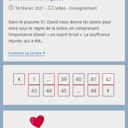
Post
Post
18 février 2021
Vidéo - Enseignement
published:
category:
Dans le psaume 51, David nous donne les pistes pour
vivre sous le règne de la Grâce, en comprenant
l’importance d’avoir « un esprit brisé ». La souffrance
injuste, qui a été…
La
Continuer La Lecture
Souffrance
Injuste
1
…
39
40
41
42
Go to the previous page
43
44
45
…
48
Aller à la 