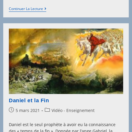
Israël,
Continuer La Lecture
Laboratoire
De
Dieu
Daniel et la Fin
Post
Post
5 mars 2021
Vidéo - Enseignement
published:
category:
Daniel est le seul prophète à avoir eu la connaissance
des « temps de la fin ». Donnée par l’ange Gabriel, la