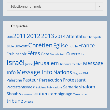
Archives
Sélectionner un mois
Articles
Étiquettes
2012
2011
2013
2014
Attentat
beit hatiqvah
2010
Chrétien
Eglise
France
Boycott
Bible
flotille
Fêtes
Guerre
Fruhinsholz
Gaza
Goush Katif
Iran
Israël
Jérusalem
Message
Judée
Kibboutz
membre
Message Info
Info
Nations
Neguev
ONU
Protestant
Pasteur
Persécution
Palestine
shalom
Samarie
Protestantisme
Président
Publications
soutien
Shoah
temoignage
Shomron
Terrorisme
tribune
Unesco