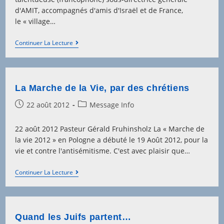
d'AMIT, accompagnés d'amis d'Israël et de France,
le « village…
AMIT,
Continuer La Lecture
Une
École
À
Vivre
La Marche de la Vie, par des chrétiens
Post
Post
22 août 2012
Message Info
published:
category:
22 août 2012 Pasteur Gérald Fruhinsholz La « Marche de
la vie 2012 » en Pologne a débuté le 19 Août 2012, pour la
vie et contre l'antisémitisme. C'est avec plaisir que…
La
Continuer La Lecture
Marche
De
La
Vie,
Par
Quand les Juifs partent…
Des