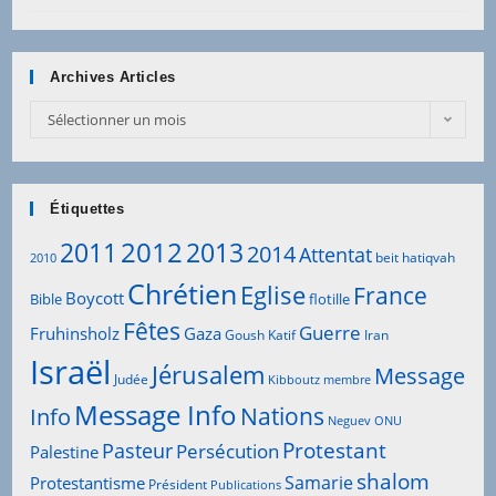
Archives Articles
Archives
Sélectionner un mois
Articles
Étiquettes
2012
2011
2013
2014
Attentat
beit hatiqvah
2010
Chrétien
Eglise
France
Boycott
Bible
flotille
Fêtes
Guerre
Fruhinsholz
Gaza
Goush Katif
Iran
Israël
Jérusalem
Message
Judée
Kibboutz
membre
Message Info
Info
Nations
Neguev
ONU
Protestant
Pasteur
Persécution
Palestine
shalom
Samarie
Protestantisme
Président
Publications