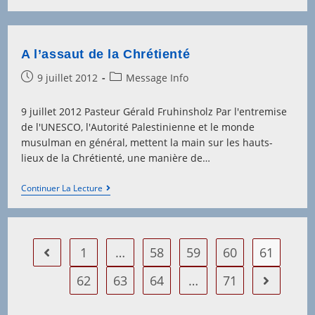
Des
Jeux…
Meurtres
À
Gaza
A l’assaut de la Chrétienté
Post
Post
9 juillet 2012
Message Info
published:
category:
9 juillet 2012 Pasteur Gérald Fruhinsholz Par l'entremise
de l'UNESCO, l'Autorité Palestinienne et le monde
musulman en général, mettent la main sur les hauts-
lieux de la Chrétienté, une manière de…
A
Continuer La Lecture
L’assaut
De
La
Chrétienté
1
…
58
59
60
61
Go to the previous page
62
63
64
…
71
Aller à la 