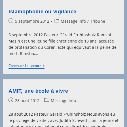
Islamophobie ou vigilance
Post
Post
5 septembre 2012
Message Info
/
Tribune
published:
category:
5 septembre 2012 Pasteur Gérald Fruhinsholz Ramshi
Masih est une jeune fille chrétienne de 13 ans, accusée
de profanation du Coran, acte qui équivaut à la peine de
mort. Rimsha,…
Islamophobie
Continuer La Lecture
Ou
Vigilance
AMIT, une école à vivre
Post
Post
28 août 2012
Message Info
published:
category:
28 août 2012 Pasteur Gérald Fruhinsholz Nous avons eu
le privilège de visiter, avec Judith Schwed-Lion, la jeune et
talentueuse (francophone) sous-directrice générale