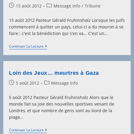
Chrétiens
Post
Post
15 août 2012
Message Info
/
Tribune
published:
category:
15 août 2012 Pasteur Gérald Fruhinsholz Lorsque les Juifs
commencent à quitter un pays, celui-ci a du mouron à se
faire ; c'est la bénédiction qui s'en va... C'est un…
Quand
Continuer La Lecture
Les
Juifs
Partent…
Loin des Jeux… meurtres à Gaza
Post
Post
5 août 2012
Message Info
published:
category:
5 août 2012 Pasteur Gérald Fruhinsholz Alors que le
monde fait sa joie des nouvelles sportives venant de
Londres, et que nombre de gens sont au bord de la
plage…
Loin
Continuer La Lecture