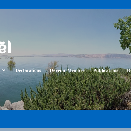
ël
…
Déclarations
Devenir Membre
Publications
B