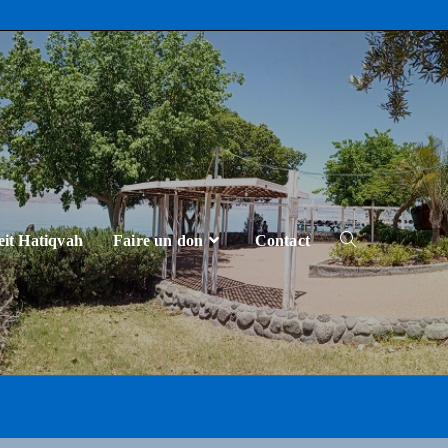
eit Hatiqvah
Faire un don
Contact