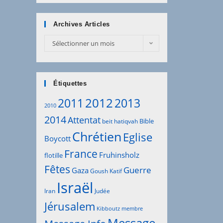
Archives Articles
Archives
Sélectionner un mois
Articles
Étiquettes
2012
2011
2013
2010
2014
Attentat
Bible
beit hatiqvah
Chrétien
Eglise
Boycott
France
Fruhinsholz
flotille
Fêtes
Guerre
Gaza
Goush Katif
Israël
Iran
Judée
Jérusalem
Kibboutz
membre