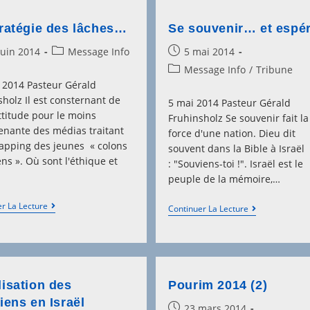
tratégie des lâches…
Se souvenir… et espé
Post
Post
juin 2014
Message Info
5 mai 2014
hed:
category:
published:
Post
Message Info
/
Tribune
category:
n 2014 Pasteur Gérald
holz Il est consternant de
5 mai 2014 Pasteur Gérald
attitude pour le moins
Fruhinsholz Se souvenir fait la
enante des médias traitant
force d'une nation. Dieu dit
napping des jeunes « colons
souvent dans la Bible à Israël
ens ». Où sont l'éthique et
: "Souviens-toi !". Israël est le
peuple de la mémoire,…
La
r La Lecture
Se
Continuer La Lecture
Stratégie
Souvenir…
Des
Et
Lâches…
Espérer
lisation des
Pourim 2014 (2)
iens en Israël
Post
23 mars 2014