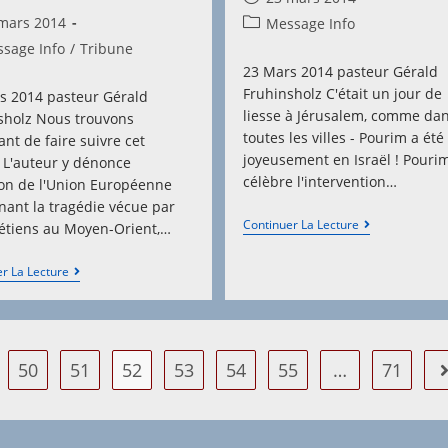
published:
mars 2014
Post
Message Info
hed:
category:
sage Info
/
Tribune
y:
23 Mars 2014 pasteur Gérald
Fruhinsholz C'était un jour de
s 2014 pasteur Gérald
liesse à Jérusalem, comme da
sholz Nous trouvons
toutes les villes - Pourim a été
nt de faire suivre cet
joyeusement en Israël ! Pouri
. L'auteur y dénonce
célèbre l'intervention…
tion de l'Union Européenne
nant la tragédie vécue par
Pourim
Continuer La Lecture
rétiens au Moyen-Orient,…
2014
(2)
Mobilisation
r La Lecture
Des
Chrétiens
En
Israël
50
51
52
53
54
55
…
71
A