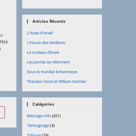
Articles Récents
L’Aube d’Israël
ns
 fêté
L’Heure des ténèbres
m
Le rouleau d’Esaïe
Les portes se referment
Sous le mandat britannique
Theodor Herzl et William Hechler
Catégories
ller à la page suivante
Message Info
(421)
Témoignage
(3)
Tribune
(29)