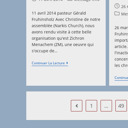
published:
category:
Post
26 
publis
11 avril 2014 pasteur Gérald
Post
Mes
Fruhinsholz Avec Christine de notre
categor
assemblée (Narkis Church), nous
26 mar
avons rendu visite à cette belle
Fruhin
organisation qu'est Zichron
importa
Menachem (ZM), une oeuvre qui
article
s'occupe de…
l'inac
concer
Zichron
Continuer La Lecture
les ch
Menachem
Continue
1
…
49
Go to the previous page