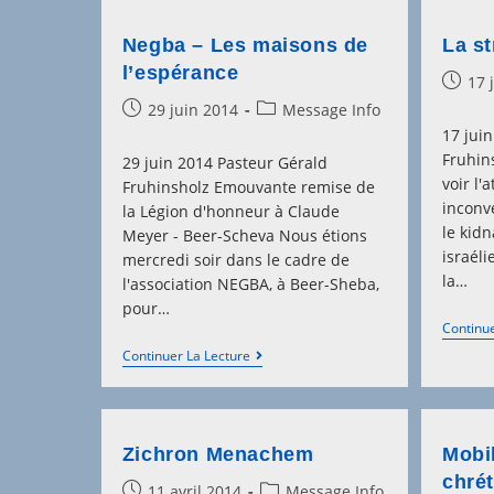
Negba – Les maisons de
La s
l’espérance
Post
17 
publis
Post
Post
29 juin 2014
Message Info
published:
category:
17 jui
Fruhins
29 juin 2014 Pasteur Gérald
voir l'
Fruhinsholz Emouvante remise de
inconv
la Légion d'honneur à Claude
le kid
Meyer - Beer-Scheva Nous étions
israéli
mercredi soir dans le cadre de
la…
l'association NEGBA, à Beer-Sheba,
pour…
Continue
Negba
Continuer La Lecture
–
Les
Maisons
De
L’espérance
Zichron Menachem
Mobi
chrét
Post
Post
11 avril 2014
Message Info