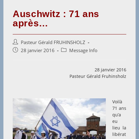
Auschwitz : 71 ans
après…
Auteur/autrice
Pasteur Gérald FRUHINSHOLZ
de
Post
Post
28 janvier 2016
Message Info
la
published:
category:
publication :
28 janvier 2016
Pasteur Gérald Fruhinsholz
Voilà
71 ans
qu’a
eu
lieu la
libérat