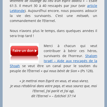
vêtement de louange au lieu d’un esprit abattu »
– Esaïe
61:3. Il meurt 30 à 40 rescapés par jour (voir
article
LeMonde
). Aujourd’hui encore, nous pouvons adoucir
la vie des survivants. C’est une
mitsvah
, un
commandement de l’Eternel.
Nous n’avons plus le temps, dans quelques années il
sera trop tard !
Merci à chacun qui veut
contribuer à bénir ces héros,
survivants de l’horreur.
Shalom
Israël – Aide aux rescapés de la
Shoah
se veut être un canal pour le soutien du
peuple de l’Éternel
« qui nous bénit de Sion »
(Ps 128).
« Je mettrai mon Esprit en vous, et vous vivrez,
Je vous rétablirai dans votre pays, et vous saurez que, moi
l’Eternel, J’ai parlé et J’ai agi,
dit l’Eternel » – Ezéchiel 37:14