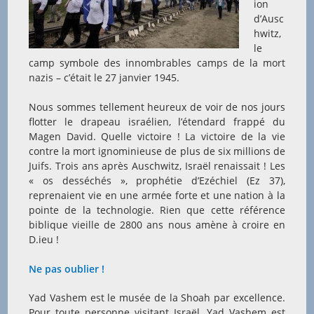
ion
d’Ausc
hwitz,
le
camp symbole des innombrables camps de la mort
nazis – c’était le 27 janvier 1945.
Nous sommes tellement heureux de voir de nos jours
flotter le drapeau israélien, l’étendard frappé du
Magen David. Quelle victoire ! La victoire de la vie
contre la mort ignominieuse de plus de six millions de
Juifs. Trois ans après Auschwitz, Israël renaissait ! Les
« os desséchés », prophétie d’Ezéchiel (Ez 37),
reprenaient vie en une armée forte et une nation à la
pointe de la technologie. Rien que cette référence
biblique vieille de 2800 ans nous amène à croire en
D.ieu !
Ne pas oublier !
Yad Vashem est le musée de la Shoah par excellence.
Pour toute personne visitant Israël, Yad Vashem est